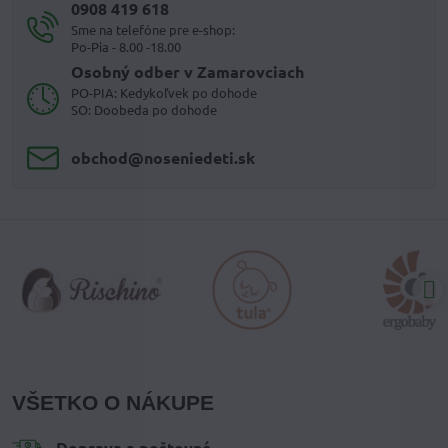
0908 419 618
Sme na telefóne pre e-shop:
Po-Pia - 8.00 -18.00
Osobný odber v Zamarovciach
PO-PIA: Kedykoľvek po dohode
SO: Doobeda po dohode
obchod​@noseniedeti​.sk
VŠETKO O NÁKUPE
Doprava a poštovné