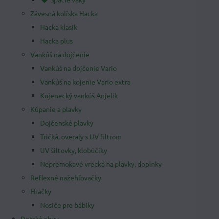
Závesná kolíska Hacka
Hacka klasik
Hacka plus
Vankúš na dojčenie
Vankúš na dojčenie Vario
Vankúš na kojenie Vario extra
Kojenecký vankúš Anjelik
Kúpanie a plavky
Dojčenské plavky
Tričká, overaly s UV filtrom
UV šiltovky, klobúčiky
Nepremokavé vrecká na plavky, doplnky
Reflexné nažehľovačky
Hračky
Nosiče pre bábiky
Detská obuv