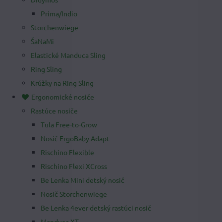
Prima/Indio
Storchenwiege
ŠaNaMi
Elastické Manduca Sling
Ring Sling
Krúžky na Ring Sling
Ergonomické nosiče
Rastúce nosiče
Tula Free-to-Grow
Nosič ErgoBaby Adapt
Rischino Flexible
Rischino Flexi XCross
Be Lenka Mini detský nosič
Nosič Storchenwiege
Be Lenka 4ever detský rastúci nosič
Manduca XT