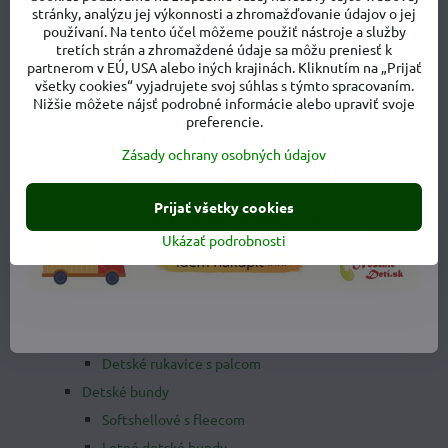
stránky, analýzu jej výkonnosti a zhromažďovanie údajov o jej
Detské tričká
používaní. Na tento účel môžeme použiť nástroje a služby
tretích strán a zhromaždené údaje sa môžu preniesť k
Detské tričká s krátkym rukávom
partnerom v EÚ, USA alebo iných krajinách. Kliknutím na „Prijať
Detské tričká s dlhým rukávom
všetky cookies“ vyjadrujete svoj súhlas s týmto spracovaním.
Nižšie môžete nájsť podrobné informácie alebo upraviť svoje
Detské tričká s UV filtrom
preferencie.
Body/Tričká
Zásady ochrany osobných údajov
Mikiny, svetre, pulóvre
Overaly, Kombinézy
Prijať všetky cookies
Legíny, pančuchy, longies
Ukázať podrobnosti
Šály, nákrčníky
Čiapky, kukly
Rukavice
Detské rukavice bez palca
Detské rukavice s palcom
Detské bundy
Softshellové s fleecom
Letné detské bundy