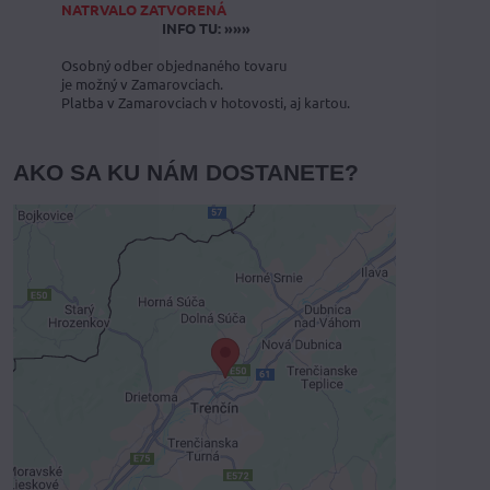
NATRVALO ZATVORENÁ
INFO TU: »»»
Osobný odber objednaného tovaru
je možný v Zamarovciach.
Platba v Zamarovciach v hotovosti, aj kartou.
AKO SA KU NÁM DOSTANETE?
Externý obsah je blokovaný
Voľbami súkromia
Prajete si načítať externý obsah?
Povoliť tentokrát
Povoliť a zapamätať - súhlas s druhom
cookie: Funkčné