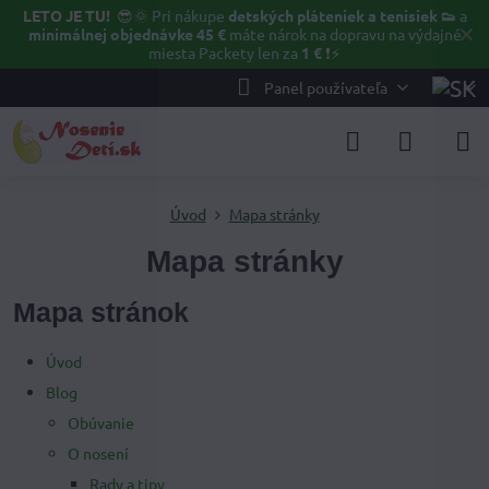
LETO JE TU!
😎🌞
Pri nákupe
detských pláteniek a tenisiek 👟
a
✕
minimálnej objednávke 45 €
máte nárok na dopravu na výdajné
miesta Packety len za
1 €
❗⚡️
Panel používateľa
Úvod
Mapa stránky
Mapa stránky
Mapa stránok
Úvod
Blog
Obúvanie
O nosení
Rady a tipy