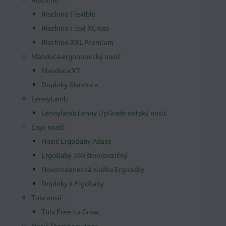
Rischino Flexible
Rischino Flexi XCross
Rischino XXL Premium
Manduca ergonomický nosič
Manduca XT
Doplnky Manduca
LennyLamb
Lennylamb Lenny UpGrade detský nosič
Ergo nosič
Nosič ErgoBaby Adapt
ErgoBaby 360 štvorpozičný
Novorodenecká vložka Ergobaby
Doplnky k Ergobaby
Tula nosič
Tula Free-to-Grow
Nosič Storchenwiege