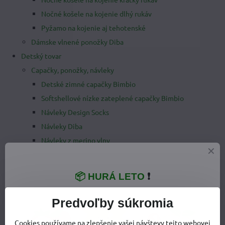
Nočné košele na kojenie dlhý rukáv
Pyžamo na kojenie aj tehotenské
Dámske vlnené ponožky Diba
Detský tovar
Capačky, ponožky, návleky
Detské zimné capačky Bimbio
Softshellové nízke zateplené capačky Bimbio
Návleky Design Socks
Návleky Diba
Návleky z merino vlny
Capačky z merinovlny Manymonths
Capačky Liliputi
📦 HURÁ LETO
❗
Vlnené ponožky
Kožené detské capačky
Predvoľby súkromia
Oblečenie pre deti
Cookies používame na zlepšenie vašej návštevy tejto webovej
Detské tielka