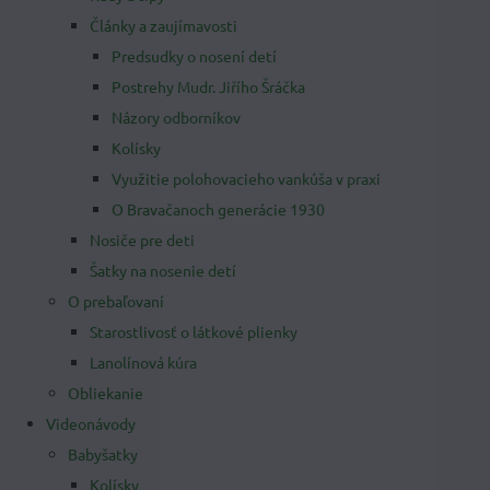
Články a zaujímavosti
Predsudky o nosení detí
Postrehy Mudr. Jiřího Šráčka
Názory odborníkov
Kolísky
Využitie polohovacieho vankúša v praxi
O Bravačanoch generácie 1930
Nosiče pre deti
Šatky na nosenie detí
O prebaľovaní
Starostlivosť o látkové plienky
Lanolínová kúra
Obliekanie
Videonávody
Babyšatky
Kolísky