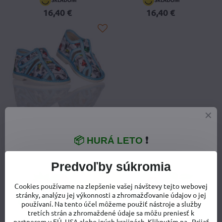
16,40 €
16,40 €
📦 HURÁ LETO
❗
Chlapčenské papučky Manik
2S Šedobiele Motorky
Predvoľby súkromia
Chlapčenské papučky Manik 2S Šedobiele Motorky - Veľkosť ob
31
Cookies používame na zlepšenie vašej návštevy tejto webovej
16,40 €
stránky, analýzu jej výkonnosti a zhromažďovanie údajov o jej
používaní. Na tento účel môžeme použiť nástroje a služby
tretích strán a zhromaždené údaje sa môžu preniesť k
partnerom v EÚ, USA alebo iných krajinách. Kliknutím na „Prijať