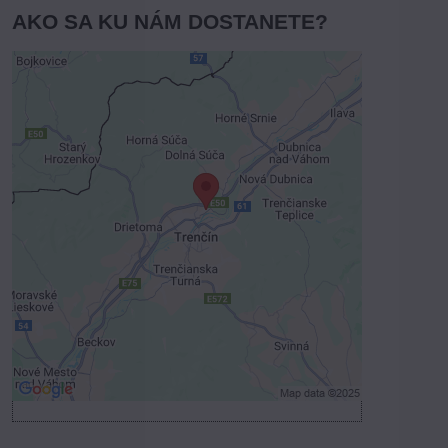
AKO SA KU NÁM DOSTANETE?
Externý obsah je blokovaný
Voľbami súkromia
Prajete si načítať externý obsah?
Povoliť tentokrát
Povoliť a zapamätať - súhlas s druhom
cookie: Funkčné
Otvoriť obsah v novom okne