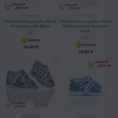
Chlapčenské papučky Manik
Chlapčenské papučky Manik
2S Svetlomodré Music
2S Bledomodré Stavebné
stroje
Chlapčenské papučky Manik 2S Svetlomodré Music - Veľkosť ob
32
Chlapčenské papučky Man
19
16,40 €
16,40 €