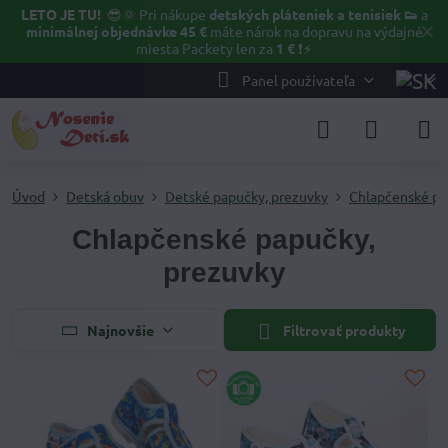
LETO JE TU!
😎🌞
Pri nákupe
detských pláteniek a tenisiek 👟
a
✕
minimálnej objednávke 45 €
máte nárok na dopravu na výdajné
miesta Packety len za
1 €
❗⚡️
Panel používateľa
Úvod
Detská obuv
Detské papučky, prezuvky
Chlapčenské pa
Chlapčenské papučky,
prezuvky
Najnovšie
Filtrovať produkty