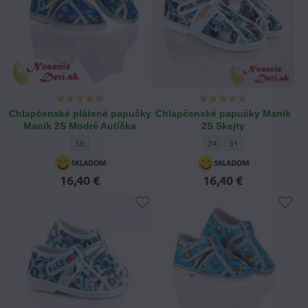
Chlapčenské plátené papučky
Chlapčenské papučky Manik
Manik 2S Modré Autíčka
2S Skejty
Chlapčenské plátené papučky Manik 2S Modré Autíčka - Veľkos
Chlapčenské papučky Manik 
Chlapčenské papučky 
30
24
31
16,40 €
16,40 €