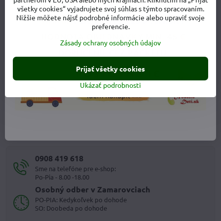
všetky cookies“ vyjadrujete svoj súhlas s týmto spracovaním.
Nižšie môžete nájsť podrobné informácie alebo upraviť svoje
preferencie.
Zásady ochrany osobných údajov
Prijať všetky cookies
Ukázať podrobnosti
Monika Dankovičová - zakladateľka
Pokiaľ potrebujete poradiť s výberom tovaru alebo sa neviete
zorientovať na stránke, určite píšte alebo volajte, radi Vám
poradíme.
0908 419 618
Sme na telefóne pre e-shop:
Po-Pia - 8.00 -18.00
Osobný odber v Zamarovciach
PO-PIA: Kedykoľvek po dohode
SO: Doobeda po dohode