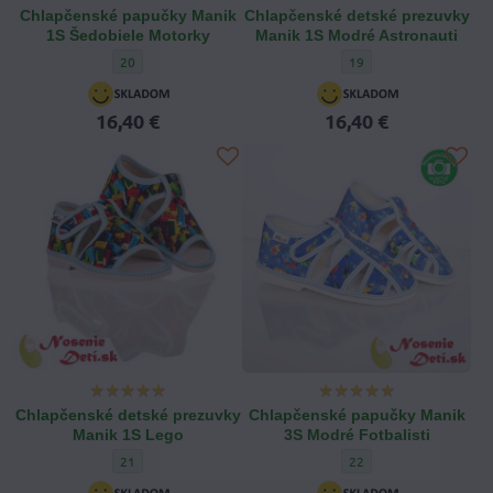
Chlapčenské papučky Manik
Chlapčenské detské prezuvky
1S Šedobiele Motorky
Manik 1S Modré Astronauti
Chlapčenské papučky Manik 1S Šedobiele Motorky - Veľkosť ob
Chlapčenské detské prez
20
19
16,40 €
16,40 €
Chlapčenské detské prezuvky
Chlapčenské papučky Manik
Manik 1S Lego
3S Modré Fotbalisti
Chlapčenské detské prezuvky Manik 1S Lego - Veľkosť obuvi:
Chlapčenské papučky Man
21
22