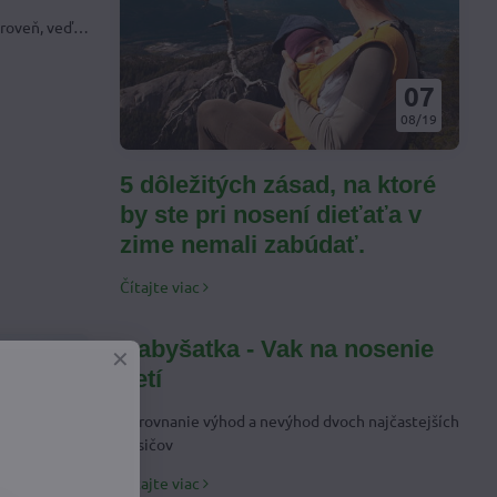
ároveň, veď
lové dieťa.
ch radi
07
če s
08/19
u prednosťou
 slingy sú
5 dôležitých zásad, na ktoré
 jednom konci
by ste pri nosení dieťaťa v
zime nemali zabúdať.
Čítajte viac
Babyšatka - Vak na nosenie
detí
Porovnanie výhod a nevýhod dvoch najčastejších
nosičov
Čítajte viac