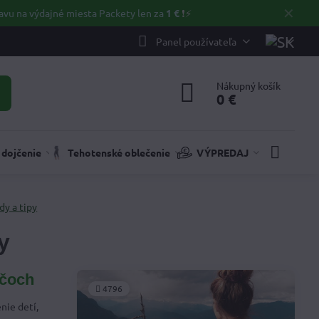
✕
avu na výdajné miesta Packety len za
1 €
❗⚡️
Panel používateľa
Nákupný košík
0 €
 dojčenie
Tehotenské oblečenie
VÝPREDAJ
dy a tipy
y
ičoch
4796
nie detí,