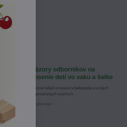
24
03/14
alebo
našim deťom.
senia
Názory odborníkov na
nosenie detí vo vaku a šatke
a v babyšatke
Svetoví lekári o nosení v babysatke a v iných
alternatívnych nosičoch
Čítajte viac