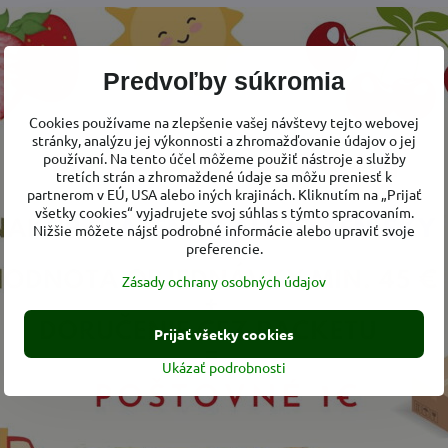
Predvoľby súkromia
Výhody nosenia detí, 
prečo nosiť naše deti
Cookies používame na zlepšenie vašej návštevy tejto webovej
stránky, analýzu jej výkonnosti a zhromažďovanie údajov o jej
Aké výhody nosenie prináša nám a 
používaní. Na tento účel môžeme použiť nástroje a služby
tretích strán a zhromaždené údaje sa môžu preniesť k
Čítajte viac
partnerom v EÚ, USA alebo iných krajinách. Kliknutím na „Prijať
všetky cookies“ vyjadrujete svoj súhlas s týmto spracovaním.
Nižšie môžete nájsť podrobné informácie alebo upraviť svoje
udr. Jiřího Šráčka
Zásady správneho no
preferencie.
Zásady ochrany osobných údajov
bol riaditeľom fakultnej
Na čo treba dbať pri nosení dieťatk
 potom prešiel na
Čítajte viac
pôrodnické oddelenie
Prijať všetky cookies
ave.
 priekopníkom prvého
Ukázať podrobnosti
o vnútromaternicového
telieska - DANY
ie otázky okolo