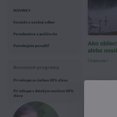
NOVINKY
Kontakt a osobný odber
Poradenstvo a požičovňa
Ako obliec
Potrebujete poradiť?
alebo nosič
Čítajte viac
Bonusové programy
Pri nákupe so šatkou 50% zľava
Predsudky 
Pri nákupe s detským nosičom 50%
Johanka Kubaňov
zľava
Je veľa predsudko
chcú nosiť svoje d
Čítajte viac