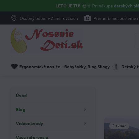
LETO JE TU!
😎🌞
Pri nákupe
detských plá
Osobný odber v Zamarovciach
Premeriame, pošleme r
Ergonomické nosiče
Babyšatky, Ring Slingy
Detský 
Úvod
Blog
Videonávody
12842
Vaše referencie