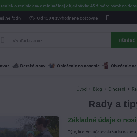
teniek a tenisiek 👟
a
minimálnej objednávke 45 €
máte nárok na dopr
eálne fotky
Od 150 € zvýhodnené poštovné
Hľadať
tovar
Detská obuv
Oblečenie na nosenie
Oblečenie na
Úvod
Blog
O nosení
Ra
Rady a tip
Základné údaje o nos
Tým, ktorým učarovala šatka na nose