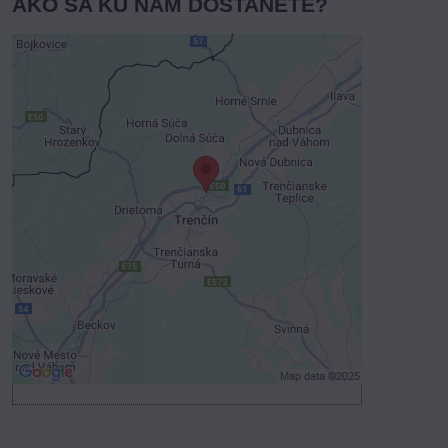
AKO SA KU NÁM DOSTANETE?
Externý obsah je blokovaný
Voľbami súkromia
Prajete si načítať externý obsah?
Povoliť tentokrát
Povoliť a zapamätať - súhlas s druhom
cookie: Funkčné
Otvoriť obsah v novom okne