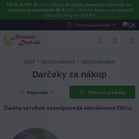
LETO JE TU!
😎🌞
Pri nákupe
detských pláteniek a tenisiek 👟
a
✕
minimálnej objednávke 45 €
máte nárok na dopravu na výdajné
miesta Packety len za
1 €
❗⚡️
Panel používateľa
Úvod
Darčeky a bonusy
Darčeky za nákup
Darčeky za nákup
Najnovšie
Filtrovať produkty