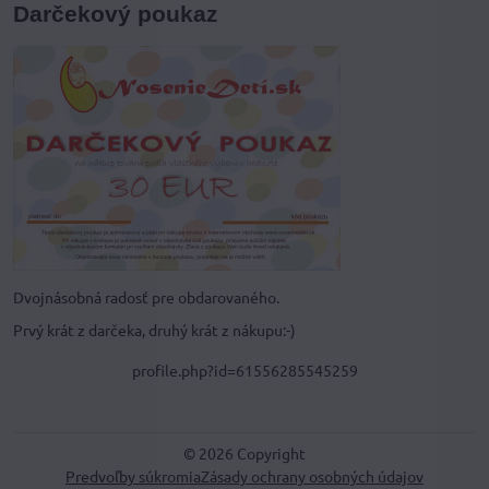
Darčekový poukaz
Dvojnásobná radosť pre obdarovaného.
Prvý krát z darčeka, druhý krát z nákupu:-)
profile.php?id=61556285545259
©
2026
Copyright
Predvoľby súkromia
Zásady ochrany osobných údajov