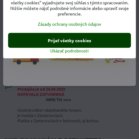
všetky cookies“ vyjadrujete svoj súhlas s týmto spracovaním.
Ochrana osobných údajov
Nižšie môžete nájsť podrobné informácie alebo upraviť svoje
preferencie.
Obchodné podmienky
Zásady ochrany osobných údajov
Prijať všetky cookies
OSOBNÝ ODBER V ZAMAROVCIACH
Ukázať podrobnosti
Monika Dankovičová
0908 419 618
Osobný odber v Zamarovciach
Predajňa je od 26.05.2025
NATRVALO ZATVORENÁ
INFO TU: »»»
Osobný odber objednaného tovaru
je možný v Zamarovciach.
Platba v Zamarovciach v hotovosti, aj kartou.