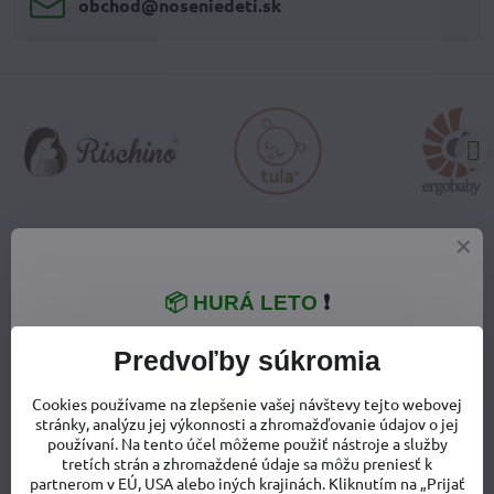
obchod​@noseniedeti​.sk
VŠETKO O NÁKUPE
📦 HURÁ LETO
❗
Doprava a poštovné
Predvoľby súkromia
Výmena tovaru
Cookies používame na zlepšenie vašej návštevy tejto webovej
Vrátenie tovaru - odstúpenie od zmluvy
stránky, analýzu jej výkonnosti a zhromažďovanie údajov o jej
používaní. Na tento účel môžeme použiť nástroje a služby
tretích strán a zhromaždené údaje sa môžu preniesť k
Reklamácia tovaru
partnerom v EÚ, USA alebo iných krajinách. Kliknutím na „Prijať