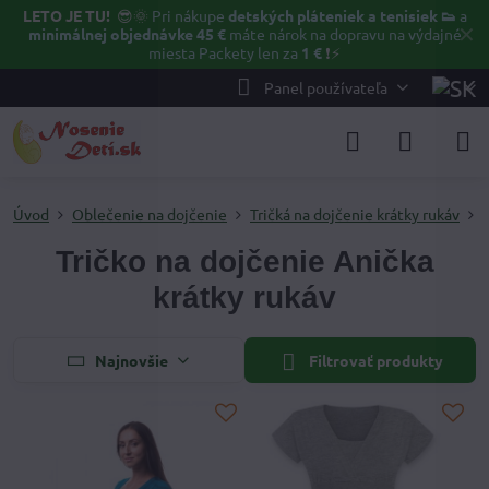
LETO JE TU!
😎🌞
Pri nákupe
detských pláteniek a tenisiek 👟
a
✕
minimálnej objednávke 45 €
máte nárok na dopravu na výdajné
miesta Packety len za
1 €
❗⚡️
Panel používateľa
Úvod
Oblečenie na dojčenie
Tričká na dojčenie krátky rukáv
Tričko na dojčenie Anička
krátky rukáv
Najnovšie
Filtrovať produkty