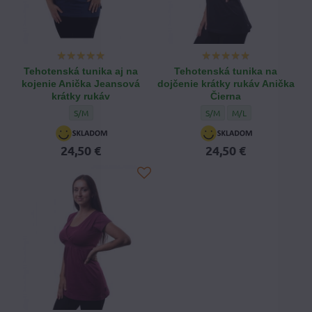
Tehotenská tunika aj na
Tehotenská tunika na
kojenie Anička Jeansová
dojčenie krátky rukáv Anička
krátky rukáv
Čierna
Tehotenská tunika aj na kojenie Anička Jeansová krátky rukáv - 
Tehotenská tunika na dojčeni
Tehotenská tunika na 
S/M
S/M
M/L
24,50 €
24,50 €