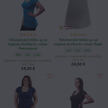
Tehotenské tričko aj na
Tehotenské tričko aj na
kojenie Anička kr. rukáv
kojenie Anička kr. rukáv Šedé
Petrolejové
Tehotenské tričko aj na kojenie 
Tehotenské tričko aj na k
Tehotenské tričko 
S/M
M/L
L/XL
Tehotenské tričko aj na kojenie Anička kr. rukáv Petrolejové - Veľkosť:
Tehotenské tričko aj na kojenie Anička kr. rukáv Petrolejové - V
Tehotenské tričko aj na kojenie Anička kr. rukáv Petrolej
S/M
M/L
L/XL
Skladom u dodávateľa, expedícia
do 7 dní
Skladom u dodávateľa, expedícia
24,50 €
do 7 dní
24,50 €