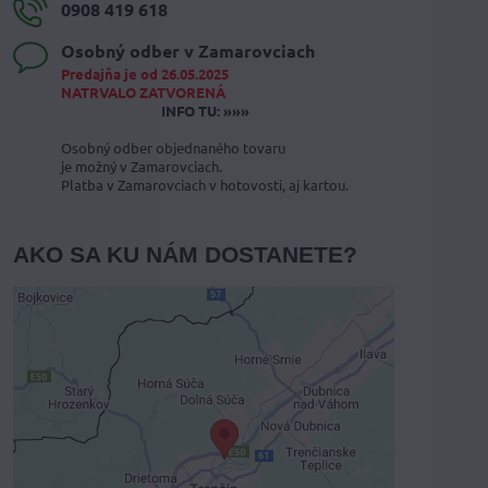
0908 419 618
Osobný odber v Zamarovciach
Predajňa je od 26.05.2025
NATRVALO ZATVORENÁ
INFO TU: »»»
Osobný odber objednaného tovaru
je možný v Zamarovciach.
Platba v Zamarovciach v hotovosti, aj kartou.
AKO SA KU NÁM DOSTANETE?
Externý obsah je blokovaný
Voľbami súkromia
Prajete si načítať externý obsah?