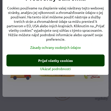
zorientovať na stránke, určite píšte alebo volajte, radi Vám
Cookies používame na zlepšenie vašej návštevy tejto webovej
poradíme.
stránky, analýzu jej výkonnosti a zhromažďovanie údajov o jej
používaní. Na tento účel môžeme použiť nástroje a služby
0908 419 618
tretích strán a zhromaždené údaje sa môžu preniesť k
partnerom v EÚ, USA alebo iných krajinách. Kliknutím na „Prijať
Sme na telefóne pre e-shop:
všetky cookies“ vyjadrujete svoj súhlas s týmto spracovaním.
Po-Pia - 8.00 -18.00
Nižšie môžete nájsť podrobné informácie alebo upraviť svoje
Osobný odber v Zamarovciach
preferencie.
PO-PIA: Kedykoľvek po dohode
SO: Doobeda po dohode
Zásady ochrany osobných údajov
obchod​@noseniedeti​.sk
Prijať všetky cookies
Ukázať podrobnosti