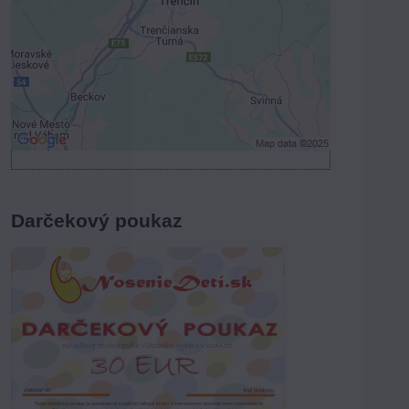
Povoliť tentokrát
Povoliť a zapamätať - súhlas s druhom
cookie: Funkčné
Otvoriť obsah v novom okne
Darčekový poukaz