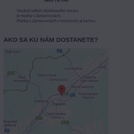
INFO TU: »»»
Osobný odber objednaného tovaru
je možný v Zamarovciach.
Platba v Zamarovciach v hotovosti, aj kartou.
AKO SA KU NÁM DOSTANETE?
Externý obsah je blokovaný
Voľbami súkromia
Prajete si načítať externý obsah?
Povoliť tentokrát
Povoliť a zapamätať - súhlas s druhom
cookie: Funkčné