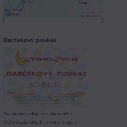
Otvoriť obsah v novom okne
Darčekový poukaz
Dvojnásobná radosť pre obdarovaného.
Prvý krát z darčeka, druhý krát z nákupu:-)