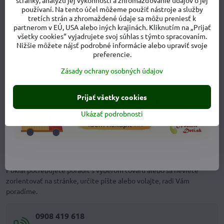
stránky, analýzu jej výkonnosti a zhromažďovanie údajov o jej
Gradient
Tovar nie je skladom
používaní. Na tento účel môžeme použiť nástroje a služby
166,50 €
Tovar nie je skladom
tretích strán a zhromaždené údaje sa môžu preniesť k
166,50 €
partnerom v EÚ, USA alebo iných krajinách. Kliknutím na „Prijať
všetky cookies“ vyjadrujete svoj súhlas s týmto spracovaním.
Nižšie môžete nájsť podrobné informácie alebo upraviť svoje
preferencie.
Zásady ochrany osobných údajov
Prijať všetky cookies
Ukázať podrobnosti
Monika Dankovičová - zakladateľka
Pokiaľ potrebujete poradiť s výberom tovaru alebo sa neviete
zorientovať na stránke, určite píšte alebo volajte, radi Vám
poradíme.
0908 419 618