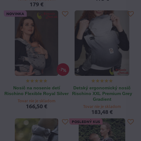
179 €
NOVINKA
7%
Nosič na nosenie detí
Detský ergonomický nosič
Rischino Flexible Royal Silver
Rischino XXL Premium Grey
Gradient
Tovar nie je skladom
166,50 €
Tovar nie je skladom
183,48 €
POSLEDNÝ KUS