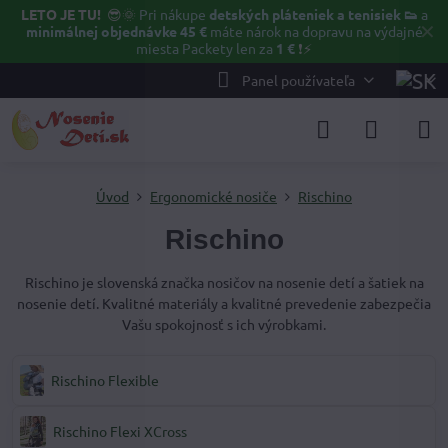
LETO JE TU!
😎🌞
Pri nákupe
detských pláteniek a tenisiek 👟
a
✕
minimálnej objednávke 45 €
máte nárok na dopravu na výdajné
miesta Packety len za
1 €
❗⚡️
Panel používateľa
Úvod
Ergonomické nosiče
Rischino
Rischino
Rischino je slovenská značka nosičov na nosenie detí a šatiek na
nosenie detí. Kvalitné materiály a kvalitné prevedenie zabezpečia
Vašu spokojnosť s ich výrobkami.
Rischino Flexible
Rischino Flexi XCross