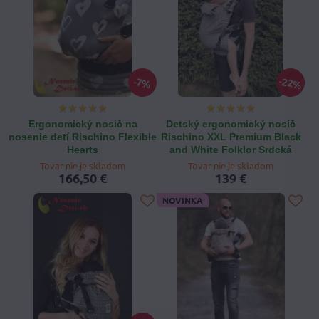
22%
7%
Ergonomický nosič na
Detský ergonomický nosič
nosenie detí Rischino Flexible
Rischino XXL Premium Black
Hearts
and White Folklor Srdcká
Tovar nie je skladom
Tovar nie je skladom
166,50 €
139 €
NOVINKA