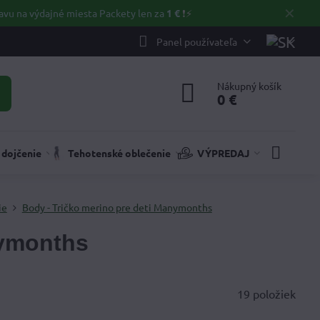
✕
avu na výdajné miesta Packety len za
1 €
❗⚡️
Panel používateľa
Nákupný košík
0 €
 dojčenie
Tehotenské oblečenie
VÝPREDAJ
ie
Body - Tričko merino pre deti Manymonths
ymonths
19
položiek