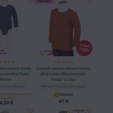
NOVINKA
57,40 €
18%
ino vlnené Body
Detské merino vlnené tričko
nymonths Polar
dlhý rukáv Manymonths
Winter
Potter´s Clay
egíny Polar Winter - Veľkosť oblečenia:
ino vlnené Body Tričko Manymonths Polar Winter - Veľkosť oblečenia:
Detské merino vlnené tričko dlhý rukáv Manymonths 
cm (3-12/18 mes.)
98-104/110 cm (3-4,5/5 rokov)
vo zvýhodnenom sete
v popise ↓↓↓
47 €
4,20 €