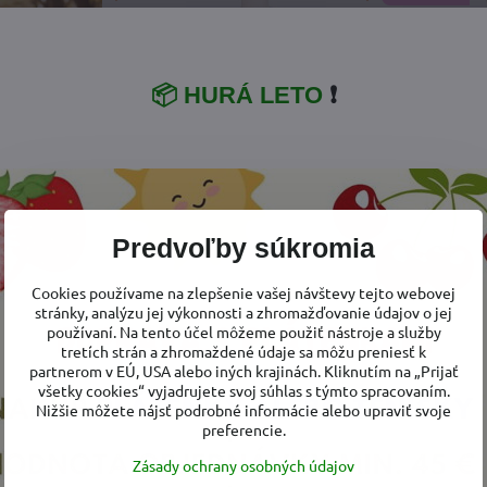
📦 HURÁ LETO
❗
57,40 €
18%
Predvoľby súkromia
 vlnené tričko
Detské merino vlnené Body
Detské meri
Cookies používame na zlepšenie vašej návštevy tejto webovej
 Manymonths
Tričko Manymonths Dusty
dlhý rukáv 
stránky, analýzu jej výkonnosti a zhromažďovanie údajov o jej
používaní. Na tento účel môžeme použiť nástroje a služby
 Grape
Grape
tretích strán a zhromaždené údaje sa môžu preniesť k
vlnené tričko dlhý rukáv Manymonths Dusty Grape - Veľkosť oblečenia:
Detské merino vlnené Body Tričko Manymonths Dusty
Detské meri
 (3-4,5/5 rokov)
62-80/86 cm (3-12/18 mes.)
98-104/110 
partnerom v EÚ, USA alebo iných krajinách. Kliknutím na „Prijať
všetky cookies“ vyjadrujete svoj súhlas s týmto spracovaním.
Nižšie môžete nájsť podrobné informácie alebo upraviť svoje
7 €
54,20 €
preferencie.
Zásady ochrany osobných údajov