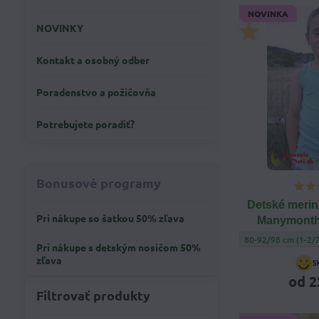
NOVINKA
NOVINKY
Kontakt a osobný odber
Poradenstvo a požičovňa
Potrebujete poradiť?
Bonusové programy
Detské merin
Pri nákupe so šatkou 50% zľava
Manymonth
Detské merino vlne
80-92/98 cm (1-2/2
Pri nákupe s detským nosičom 50%
zľava
od 2
Filtrovať produkty