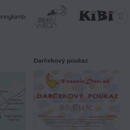
Darčekový poukaz
je
ami
 obsah?