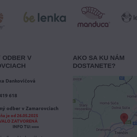
 ODBER V
AKO SA KU NÁM
VCIACH
DOSTANETE?
ka Dankovičová
419 618
Externý obsah 
blokovaný Voľb
ný odber v Zamarovciach
súkromia
ňa je od 26.05.2025
VALO ZATVORENÁ
Prajete si načítať externý
INFO TU: »»»