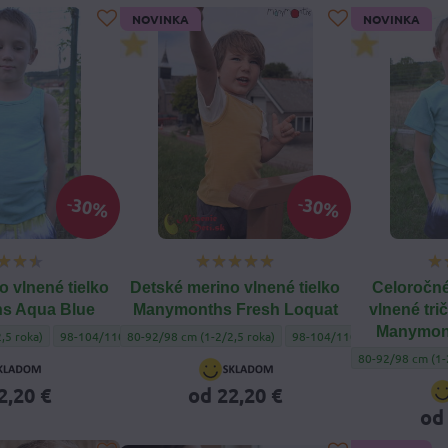
NOVINKA
NOVINKA
30%
30%
o vlnené tielko
Detské merino vlnené tielko
Celoročné
s Aqua Blue
Manymonths Fresh Loquat
vlnené tri
Manymon
né tielko Manymonths Aqua Blue - Veľkosť oblečenia:
Detské merino vlnené tielko Manymonths Aqua Blue - Veľkosť oblečeni
Detské merino vlnené tielko Manymonths Fresh Loquat - Ve
Detské merino vlnené tielko Manymon
Detské merino vlnené tielko
,5 roka)
98-104/110 cm (3-4,5/5 rokov)
80-92/98 cm (1-2/2,5 roka)
110-122/128 cm (5-7/7,5 roka)
98-104/110 cm (3-4,5/5 rok
Celoročné detsk
80-92/98 cm (1-
2,20 €
od 22,20 €
od