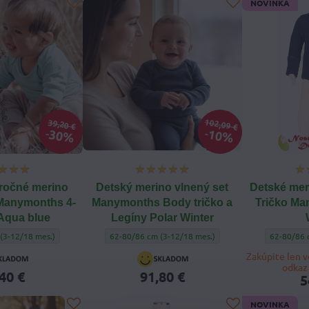
NOVINKA
102,09 €
39,20 €
30%
10%
ročné merino
Detský merino vlnený set
Detské mer
Manymonths 4-
Manymonths Body tričko a
Tričko Ma
Aqua blue
Legíny Polar Winter
očné merino Body Tričko Manymonths 4-Season Aqua blue - Veľkosť oblečenia:
Detský merino vlnený set Manymonths Body tričko a L
Detské mer
(3-12/18 mes.)
62-80/86 cm (3-12/18 mes.)
62-80/86 
Zakúpite len 
odkaz 
40 €
91,80 €
5
NOVINKA