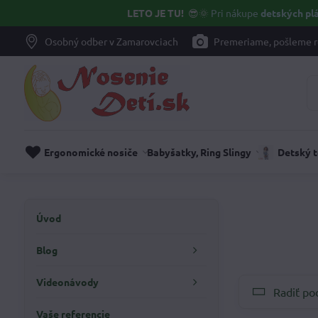
LETO JE TU!
😎🌞
Pri nákupe
detských plá
Osobný odber v Zamarovciach
Premeriame, pošleme r
Ergonomické nosiče
Babyšatky, Ring Slingy
Detský 
Úvod
Blog
Videonávody
Radiť po
Vaše referencie