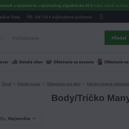
teniek a tenisiek 👟
a
minimálnej objednávke 45 €
máte nárok na dopr
eálne fotky
Od 150 € zvýhodnené poštovné
Hľadať
tovar
Detská obuv
Oblečenie na nosenie
Oblečenie na
Úvod
Detský tovar
Oblečenie pre deti
Merino vlnené oblečen
Body/Tričko Man
Najnovšie
dľa: