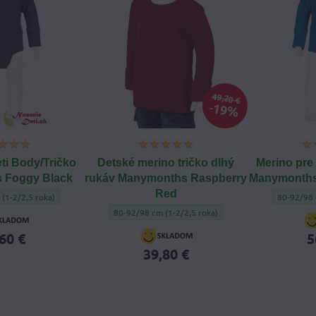
49,20 €
19%
eti Body/Tričko
Detské merino tričko dlhý
Merino pre 
 Foggy Black
rukáv Manymonths Raspberry
Manymonths
Red
eti Body/Tričko Manymonths Foggy Black - Veľkosť oblečenia:
Merino pr
(1-2/2,5 roka)
80-92/98 
Detské merino tričko dlhý rukáv Manymonths Raspber
80-92/98 cm (1-2/2,5 roka)
60 €
5
39,80 €