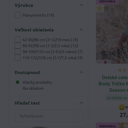
NOVINKA
Výrobca
Manymonths (19)
Veľkosť oblečenia
62-80/86 cm (3-12/18 mes.) (4)
80-92/98 cm (1-2/2,5 roka) (12)
98-104/110 cm (3-4,5/5 rokov) (7)
110-122/128 cm (5-7/7,5 roka) (4)
Dostupnosť
Detské celo
Všetky produkty
Body Tričko 
Iba skladom
Season 
Detské celor
62-80/86 cm 
Hľadať text
Prehľadať
27,
výsledky
filtra
NOVINKA