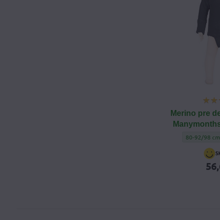
Merino pre d
Manymonths
Merino pre d
80-92/98 cm 
56,