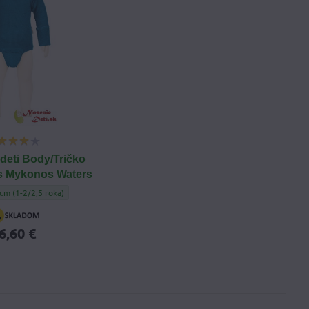
deti Body/Tričko
 Mykonos Waters
e deti Body/Tričko Manymonths Mykonos Waters - Veľkosť oblečenia:
cm (1-2/2,5 roka)
ry Red - Veľkosť oblečenia:
6,60 €