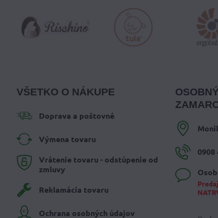
VŠETKO O NÁKUPE
OSOBNÝ
ZAMARO
Doprava a poštovné
Moni
Výmena tovaru
0908 
Vrátenie tovaru - odstúpenie od
zmluvy
Osob
Predaj
Reklamácia tovaru
NATR
Ochrana osobných údajov