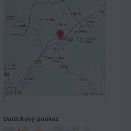
Externý obsah je blokovaný
Voľbami súkromia
Prajete si načítať externý obsah?
Povoliť tentokrát
Povoliť a zapamätať - súhlas s druhom
cookie: Funkčné
Otvoriť obsah v novom okne
Darčekový poukaz