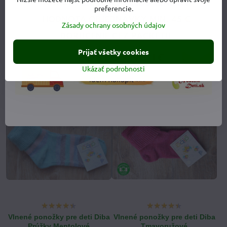
preferencie.
Zásady ochrany osobných údajov
Vlnené ponožky pre deti Diba
Vlnené ponožky pre deti Diba
Mentolové
Prúžky Modroružové
Prijať všetky cookies
Vlnené ponožky pre deti Diba Mentolové - Veľkosť:
Vlnené ponožky pre deti Diba Pr
20-23 cm (EU 32-35)
20-23 cm (EU 32-35)
Ukázať podrobnosti
6 €
6 €
Vlnené ponožky pre deti Diba
Vlnené ponožky pre deti Diba
Prúžky Mentolové
Tmavoružové