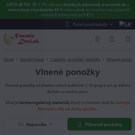
LETO JE TU!
😎🌞
Pri nákupe
detských pláteniek a tenisiek 👟
a
✕
minimálnej objednávke 45 €
máte nárok na dopravu na výdajné
miesta Packety len za
1 €
❗⚡️
Panel používateľa
Úvod
Detský tovar
Capačky, ponožky, návleky
Vlnené ponožk
Vlnené ponožky
Vlnené ponožky sú klasika našich babičiek:-). Doprajte ich aj Vášmu
dieťaťu a neoľutujete.
Vlna je
termoregulačný materiál,
ktorý v zimnom období
zahreje
bez toho, aby sa dieťa spotilo.
Najnovšie
Filtrovať produkty