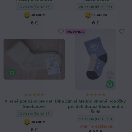
Vlnené ponožky pre deti Diba Prúžky Mentolové - Veľkosť:
Vlnené ponožky pre deti Diba Tm
20-23 cm (EU 32-35)
20-23 cm (EU 32-35)
6 €
6 €
NOVINKA
Vlnené ponožky pre deti Diba
Zimné Merino vlnené ponožky
Smotanové
pre deti Surtex Bledomodrá
Šedá
Vlnené ponožky pre deti Diba Smotanové - Veľkosť:
20-23 cm (EU 32-35)
Zimné Merino vlnené ponožky pre
12-13 cm (EU 18-19)
Tovar nie je skladom
6 €
8,50 €