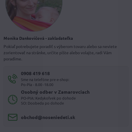
Monika Dankovičová - zakladateľka
Pokiaľ potrebujete poradiť s výberom tovaru alebo sa neviete
zorientovať na stránke, určite píšte alebo volajte, radi Vám
poradíme.
0908 419 618
Sme na telefóne pre e-shop:
Po-Pia - 8.00 -18.00
Osobný odber v Zamarovciach
PO-PIA: Kedykoľvek po dohode
SO: Doobeda po dohode
obchod​@noseniedeti​.sk