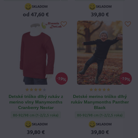
od 47,60 €
39,80 €
19%
19%
Detské tričko dlhý rukáv z
Detské merino tričko dlhý
merino vlny Manymonths
rukáv Manymonths Panther
Cranberry Nectar
Black
Detské tričko dlhý rukáv z merino vlny Manymonths Cranberry Nectar - Veľ
Detské merino tričko dlhý rukáv Man
80-92/98 cm (1-2/2,5 roka)
80-92/98 cm (1-2/2,5 roka)
39,80 €
39,80 €