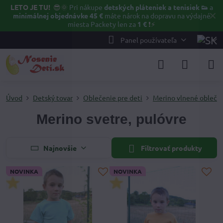
LETO JE TU!
😎🌞
Pri nákupe
detských pláteniek a tenisiek 👟
a
✕
minimálnej objednávke 45 €
máte nárok na dopravu na výdajné
miesta Packety len za
1 €
❗⚡️
Panel používateľa
Úvod
Detský tovar
Oblečenie pre deti
Merino vlnené obleče
Merino svetre, pulóvre
Najnovšie
Filtrovať produkty
NOVINKA
NOVINKA