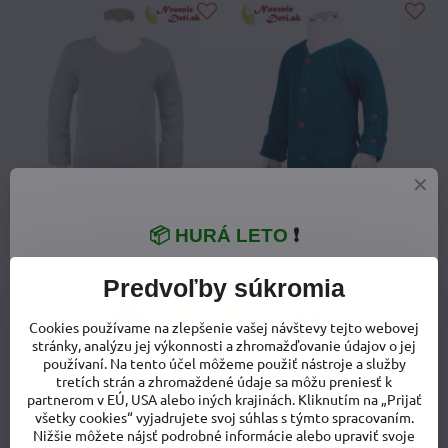
19%
19%
📦 HURÁ LETO
❗
Detské merino tričko dlhý
Detský merino sveter
rukáv Manymonths Bright
Manymonths Mykonos Waters
Silver
Predvoľby súkromia
Detský merino sveter Manymonths Myk
98-104/110 cm (3-4,5/5 rokov)
Detské merino tričko dlhý rukáv Manymonths Bright Silver - Veľkosť obleče
80-92/98 cm (1-2/2,5 roka)
Cookies používame na zlepšenie vašej návštevy tejto webovej
47,60 €
stránky, analýzu jej výkonnosti a zhromažďovanie údajov o jej
39,80 €
používaní. Na tento účel môžeme použiť nástroje a služby
tretích strán a zhromaždené údaje sa môžu preniesť k
partnerom v EÚ, USA alebo iných krajinách. Kliknutím na „Prijať
všetky cookies“ vyjadrujete svoj súhlas s týmto spracovaním.
Nižšie môžete nájsť podrobné informácie alebo upraviť svoje