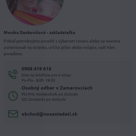
Monika Dankovičová - zakladateľka
Pokiaľ potrebujete poradiť s výberom tovaru alebo sa neviete
zorientovať na stránke, určite píšte alebo volajte, radi Vám
poradíme.
0908 419 618
Sme na telefóne pre e-shop:
Po-Pia - 8.00 -18.00
Osobný odber v Zamarovciach
PO-PIA: Kedykoľvek po dohode
SO: Doobeda po dohode
obchod​@noseniedeti​.sk