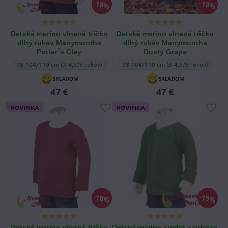
18%
18%
Detské merino vlnené tričko
Detské merino vlnené tričko
dlhý rukáv Manymonths
dlhý rukáv Manymonths
Potter´s Clay
Dusty Grape
Detské merino vlnené tričko dlhý rukáv Manymonths Potter´s Clay - Veľkosť 
Detské merino vlnené tričko dlhý ruk
98-104/110 cm (3-4,5/5 rokov)
98-104/110 cm (3-4,5/5 rokov)
47 €
47 €
NOVINKA
NOVINKA
18%
19%
Detské merino vlnené tričko
Detský merino sveter cardigan