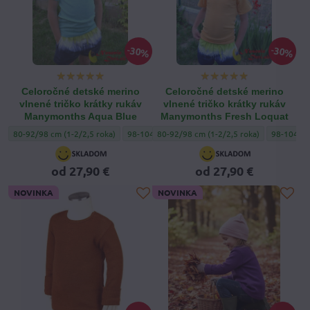
30%
30%
Celoročné detské merino
Celoročné detské merino
vlnené tričko krátky rukáv
vlnené tričko krátky rukáv
Manymonths Aqua Blue
Manymonths Fresh Loquat
Celoročné detské merino vlnené tričko krátky rukáv Manymonths Aqua Blue - V
Celoročné detské merino vlnené tričko krátky r
Celoročné detské merino vlnené tričko k
Celoročné det
Celoročné 
80-92/98 cm (1-2/2,5 roka)
98-104/110 cm (3-4,5/5 rokov)
80-92/98 cm (1-2/2,5 roka)
110-122/128 c
98-104/11
od 27,90 €
od 27,90 €
NOVINKA
NOVINKA