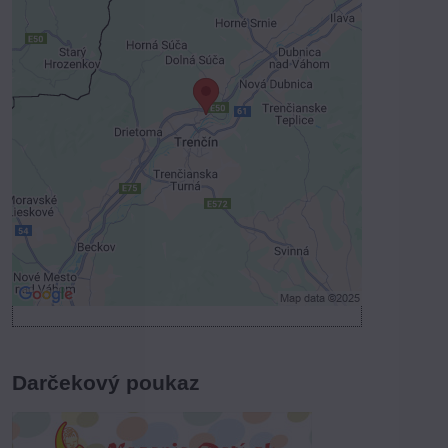
Externý obsah je blokovaný
Voľbami súkromia
Prajete si načítať externý obsah?
Povoliť tentokrát
Povoliť a zapamätať - súhlas s druhom
cookie: Funkčné
Otvoriť obsah v novom okne
Darčekový poukaz