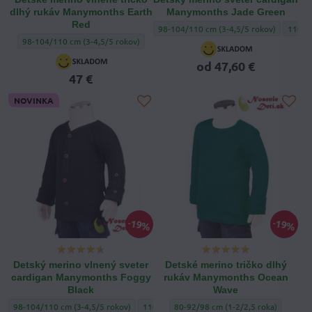
dlhý rukáv Manymonths Earth
Manymonths Jade Green
Red
Detský merino sveter cardigan Manymont
Detský
98-104/110 cm (3-4,5/5 rokov)
110-12
Detské merino vlnené tričko dlhý rukáv Manymonths Earth Red - Veľkosť obl
98-104/110 cm (3-4,5/5 rokov)
od 47,60 €
47 €
NOVINKA
19%
19%
Detský merino vlnený sveter
Detské merino tričko dlhý
cardigan Manymonths Foggy
rukáv Manymonths Ocean
Black
Wave
Detský merino vlnený sveter cardigan Manymonths Foggy Black - Veľkosť obleč
Detský merino vlnený sveter cardigan Manym
Detské merino tričko dlhý rukáv Ma
98-104/110 cm (3-4,5/5 rokov)
110-122/128 cm (5-7/7,5 roka)
80-92/98 cm (1-2/2,5 roka)