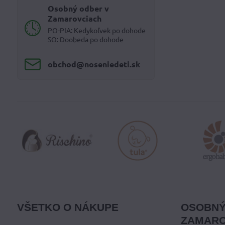
Osobný odber v
Zamarovciach
PO-PIA: Kedykoľvek po dohode
SO: Doobeda po dohode
obchod​@noseniedeti​.sk
VŠETKO O NÁKUPE
OSOBNÝ
ZAMARO