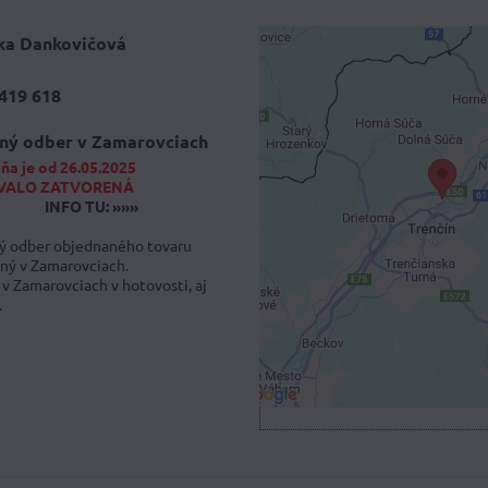
ka Dankovičová
419 618
Externý obsah 
blokovaný Voľb
ný odber v Zamarovciach
súkromia
ňa je od 26.05.2025
VALO ZATVORENÁ
Prajete si načítať externý
INFO TU: »»»
Povoliť tentokrát
 odber objednaného tovaru
ný v Zamarovciach.
 v Zamarovciach v hotovosti, aj
Povoliť a zapamätať - sú
.
druhom cookie: Funk
Otvoriť obsah v novo