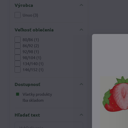
Výrobca
Unuo (3)
Veľkosť oblečenia
80/86 (1)
86/92 (2)
92/98 (1)
98/104 (1)
134/140 (1)
146/152 (1)
Dostupnosť
Všetky produkty
Iba skladom
Hľadať text
Prehľadať