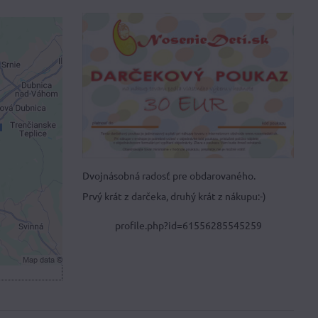
je
ami
 obsah?
Dvojnásobná radosť pre obdarovaného.
Prvý krát z darčeka, druhý krát z nákupu:-)
hlas s
čné
profile.php?id=61556285545259
m okne