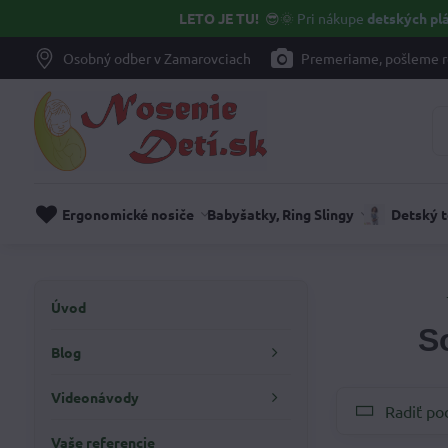
LETO JE TU!
😎🌞
Pri nákupe
detských plá
Osobný odber v Zamarovciach
Premeriame, pošleme r
Ergonomické nosiče
Babyšatky, Ring Slingy
Detský 
Úvod
S
Blog
Videonávody
Radiť po
Vaše referencie