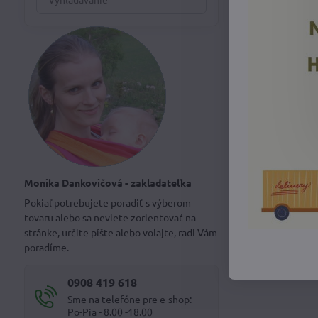
výsledky
filtra
fulltextom
Monika Dankovičová - zakladateľka
Pokiaľ potrebujete poradiť s výberom
tovaru alebo sa neviete zorientovať na
stránke, určite píšte alebo volajte, radi Vám
poradíme.
0908 419 618
Sme na telefóne pre e-shop:
Po-Pia - 8.00 -18.00