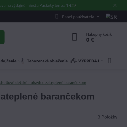
✕
avu na výdajné miesta Packety len za
1 €
❗⚡️
Panel používateľa
Nákupný košík
0 €
 dojčenie
Tehotenské oblečenie
VÝPREDAJ
shellové detské nohavice zateplené barančekom
 zateplené barančekom
3
Položky