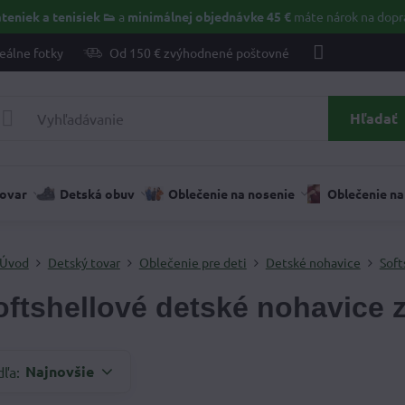
teniek a tenisiek 👟
a
minimálnej objednávke 45 €
máte nárok na dopr
eálne fotky
Od 150 € zvýhodnené poštovné
Hľadať
tovar
Detská obuv
Oblečenie na nosenie
Oblečenie na
Úvod
Detský tovar
Oblečenie pre deti
Detské nohavice
Soft
oftshellové detské nohavice
Najnovšie
dľa: