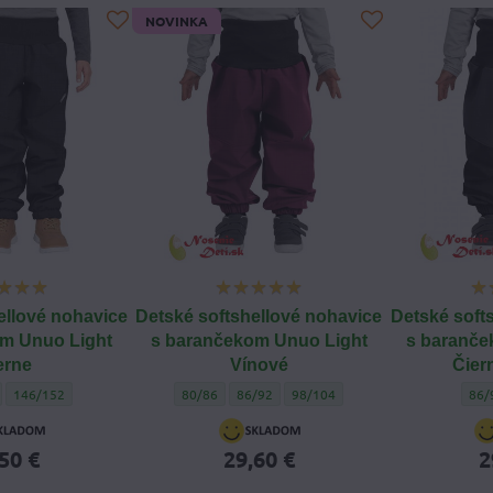
NOVINKA
ellové nohavice
Detské softshellové nohavice
Detské soft
m Unuo Light
s barančekom Unuo Light
s baranče
erne
Vínové
Čier
ftshellové nohavice s barančekom Unuo Light Čierne - Veľkosť oblečenia:
Detské softshellové nohavice s barančekom Unuo Light Čierne - Veľkosť oblečen
Detské softshellové nohavice s barančekom Unuo Lig
Detské softshellové nohavice s barančekom
Detské softshellové nohavice s b
Dets
146/152
80/86
86/92
98/104
86/
50 €
29,60 €
2