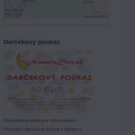
Otvoriť obsah v novom okne
Darčekový poukaz
Dvojnásobná radosť pre obdarovaného.
Prvý krát z darčeka, druhý krát z nákupu:-)