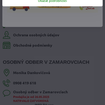
Ukázať podrobnosti
Výmena tovaru
Vrátenie tovaru - odstúpenie od zmluvy
Reklamácia tovaru
Ochrana osobných údajov
Obchodné podmienky
OSOBNÝ ODBER V ZAMAROVCIACH
Monika Dankovičová
0908 419 618
Osobný odber v Zamarovciach
Predajňa je od 26.05.2025
NATRVALO ZATVORENÁ
INFO TU: »»»