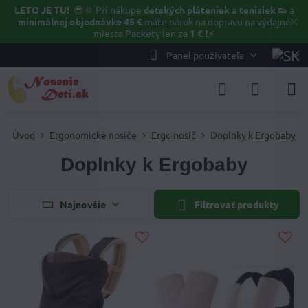
LETO JE TU!
😎🌞
Pri nákupe
detských pláteniek a tenisiek 👟
a
✕
minimálnej objednávke 45 €
máte nárok na dopravu na výdajné
miesta Packety len za
1 €
❗⚡️
Panel používateľa
Úvod
Ergonomické nosiče
Ergo nosič
Doplnky k Ergobaby
Doplnky k Ergobaby
Najnovšie
Filtrovať produkty