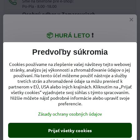
Sme na telefóne pre e-shop:
Po-Pia - 8.00 -18.00
Osobný odber v Zamarovciach
PO-PIA: Kedykoľvek po dohode
SO: Doobeda po dohode
📦 HURÁ LETO
❗
obchod​@noseniedeti​.sk
Predvoľby súkromia
Cookies používame na zlepšenie vašej návštevy tejto webovej
stránky, analýzu jej výkonnosti a zhromažďovanie údajov o jej
používaní. Na tento účel môžeme použiť nástroje a služby
tretích strán a zhromaždené údaje sa môžu preniesť k
partnerom v EÚ, USA alebo iných krajinách. Kliknutím na „Prijať
všetky cookies“ vyjadrujete svoj súhlas s týmto spracovaním.
Nižšie môžete nájsť podrobné informácie alebo upraviť svoje
preferencie.
Zásady ochrany osobných údajov
VŠETKO O NÁKUPE
Prijať všetky cookies
Doprava a poštovné