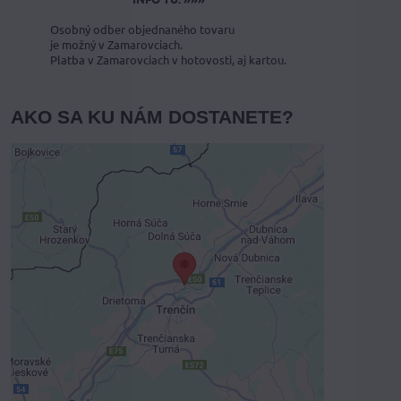
Osobný odber objednaného tovaru
je možný v Zamarovciach.
Platba v Zamarovciach v hotovosti, aj kartou.
AKO SA KU NÁM DOSTANETE?
Externý obsah je blokovaný
Voľbami súkromia
Prajete si načítať externý obsah?
Povoliť tentokrát
Povoliť a zapamätať - súhlas s druhom
cookie: Funkčné