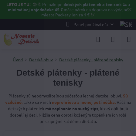
LETO JE TU!
😎🌞
Pri nákupe
detských pláteniek a tenisiek 👟
a
✕
minimálnej objednávke 45 €
máte nárok na dopravu na výdajné
miesta Packety len za
1 €
❗⚡️
Panel používateľa
Úvod
Detská obuv
Detské plátenky - plátené tenisky
Detské plátenky - plátené
tenisky
Plátenky sú neodmysliteľnou súčasťou letnej detskej obuvi.
Sú
vzdušné,
takže sa v nich
neprehrieva a menej potí nôžka.
Väčšina
detských pláteniek
má zapínanie na suchý zips,
ktorý obľubujú
dospelí aj deti. Nižšia cena oproti koženým topánkam ich robí
prístupnými každému dieťaťu.