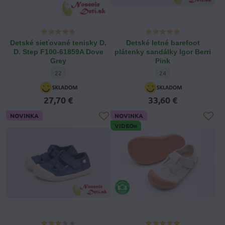
Detské sieťované tenisky D.
Detské letné barefoot
D. Step F100-61859A Dove
plátenky sandálky Igor Berri
Grey
Pink
Detské sieťované tenisky D. D. Step F100-61859A Dove Grey - 
Detské letné barefoot pl
22
24
27,70 €
33,60 €
NOVINKA
NOVINKA
VIDEO»