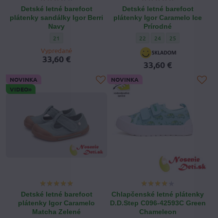
Detské letné barefoot
Detské letné barefoot
plátenky sandálky Igor Berri
plátenky Igor Caramelo Ice
Navy
Prírodné
Detské letné barefoot plátenky sandálky Igor Berri Navy - Veľk
Detské letné barefoot plátenk
Detské letné barefoot p
Detské letné baref
21
22
24
25
Vypredané
33,60 €
33,60 €
NOVINKA
NOVINKA
VIDEO»
Detské letné barefoot
Chlapčenské letné plátenky
plátenky Igor Caramelo
D.D.Step C096-42593C Green
Matcha Zelené
Chameleon