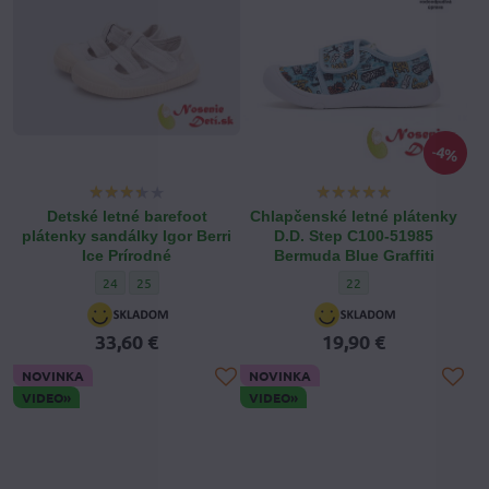
4%
Detské letné barefoot
Chlapčenské letné plátenky
plátenky sandálky Igor Berri
D.D. Step C100-51985
Ice Prírodné
Bermuda Blue Graffiti
Detské letné barefoot plátenky sandálky Igor Berri Ice Prírodné -
Detské letné barefoot plátenky sandálky Igor Berri Ice Prír
Chlapčenské letné pláte
24
25
22
33,60 €
19,90 €
NOVINKA
NOVINKA
VIDEO»
VIDEO»