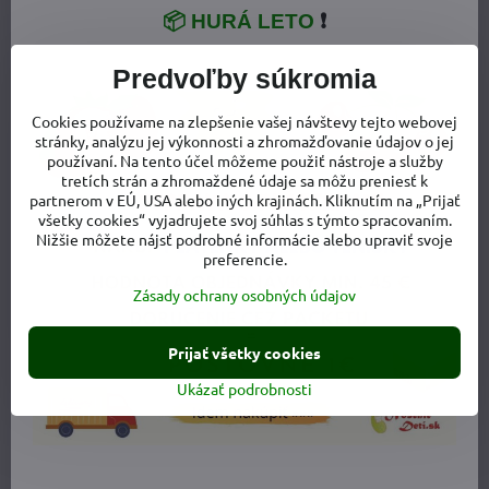
od 20,90 €
20,90 €
📦 HURÁ LETO
❗
NOVINKA
NOVINKA
Predvoľby súkromia
Cookies používame na zlepšenie vašej návštevy tejto webovej
stránky, analýzu jej výkonnosti a zhromažďovanie údajov o jej
používaní. Na tento účel môžeme použiť nástroje a služby
tretích strán a zhromaždené údaje sa môžu preniesť k
partnerom v EÚ, USA alebo iných krajinách. Kliknutím na „Prijať
všetky cookies“ vyjadrujete svoj súhlas s týmto spracovaním.
Nižšie môžete nájsť podrobné informácie alebo upraviť svoje
preferencie.
Zásady ochrany osobných údajov
Detské barefoot letné
Dievčenské barefoot letné
plátenky D. D. Step C086-
plátenky D. D. Step C086-
61763G Cream
61763C Baby Pink
Prijať všetky cookies
Detské barefoot letné plátenky D. D. Step C086-61763G Cream
Dievčenské barefoot letné plátenky
Dievčenské barefoot letné pl
Dievčenské barefoot let
Dievčenské barefo
Dievčenské b
25
26
27
28
29
31
Ukázať podrobnosti
Vypredané
20,90 €
21,90 €
NOVINKA
NOVINKA