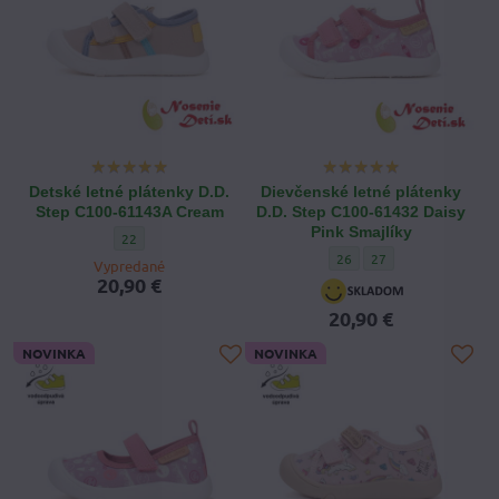
Detské letné plátenky D.D.
Dievčenské letné plátenky
Step C100-61143A Cream
D.D. Step C100-61432 Daisy
Pink Smajlíky
Detské letné plátenky D.D. Step C100-61143A Cream - Veľkosť
22
Dievčenské letné plátenky 
Dievčenské letné plát
26
27
Vypredané
20,90 €
20,90 €
NOVINKA
NOVINKA