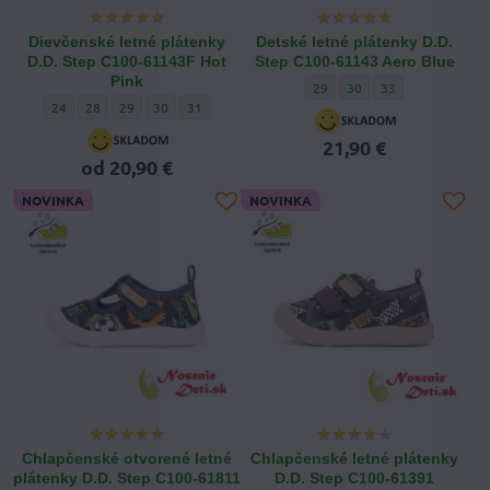
Dievčenské letné plátenky
Detské letné plátenky D.D.
D.D. Step C100-61143F Hot
Step C100-61143 Aero Blue
Pink
Detské letné plátenky D.D. S
Detské letné plátenky D
Detské letné plát
29
30
33
Dievčenské letné plátenky D.D. Step C100-61143F Hot Pink - Veľkosť obuv
Dievčenské letné plátenky D.D. Step C100-61143F Hot Pink - Veľkos
Dievčenské letné plátenky D.D. Step C100-61143F Hot Pink - V
Dievčenské letné plátenky D.D. Step C100-61143F Hot Pi
Dievčenské letné plátenky D.D. Step C100-61143F H
24
28
29
30
31
21,90 €
od 20,90 €
NOVINKA
NOVINKA
Chlapčenské otvorené letné
Chlapčenské letné plátenky
plátenky D.D. Step C100-61811
D.D. Step C100-61391