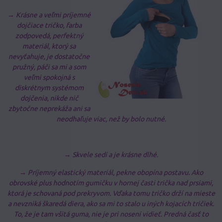
→ Krásne a veľmi príjemné
dojčiace tričko, farba
zodpovedá, perfektný
materiál, ktorý sa
nevyťahuje, je dostatočne
pružný, páči sa mi a som
veľmi spokojná s
diskrétnym systémom
dojčenia, nikde nič
zbytočne neprekáža ani sa
neodhaľuje viac, než by bolo nutné.
→ Skvele sedí a je krásne dlhé.
→ Príjemný elastický materiál, pekne obopína postavu. Ako
obrovské plus hodnotím gumičku v hornej časti trička nad prsiami,
ktorá je schovaná pod prekryvom. Vďaka tomu tričko drží na mieste
a nevzniká škaredá diera, ako sa mi to stalo u iných kojacích tričiek.
To, že je tam všitá guma, nie je pri nosení vidieť. Predná časť to