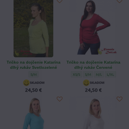
Tričko na dojčenie Katarína
Tričko na dojčenie Katarína
dlhý rukáv Svetlozelené
dlhý rukáv Červené
Tričko na dojčenie Katarína dlhý rukáv Svetlozelené - Veľkosť:
Tričko na dojčenie Katarína dlhý ruk
Tričko na dojčenie Katarína 
Tričko na dojčenie Ka
Tričko na dojč
S/M
XS/S
S/M
M/L
L/XL
24,50 €
24,50 €