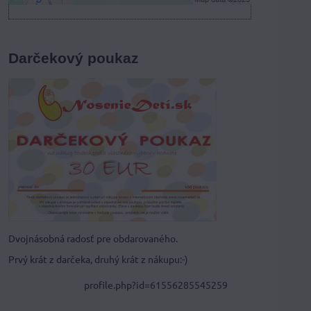
Darčekový poukaz
Dvojnásobná radosť pre obdarovaného.
Prvý krát z darčeka, druhý krát z nákupu:-)
profile.php?id=61556285545259