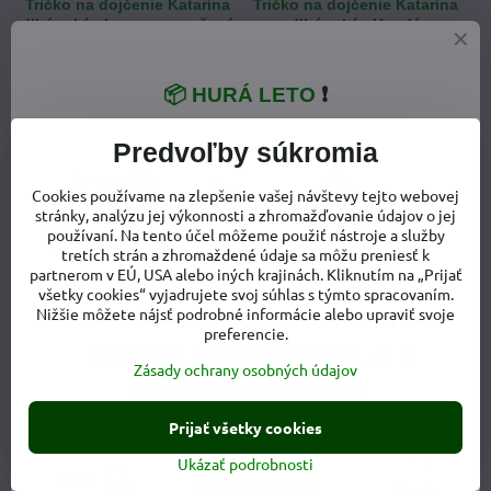
Tričko na dojčenie Katarína
Tričko na dojčenie Katarína
dlhý rukáv Lososovo ružové
dlhý rukáv Hnedé
Tričko na dojčenie Katarína dlhý rukáv Lososovo ružové - Veľkosť:
Tričko na dojčenie Katarína dlhý rukáv Lososovo ružové - Veľkosť:
Tričko na dojčenie Katarína dlhý rukáv Lososovo ružové - Ve
Tričko na dojčenie Katarína dlhý rukáv Lososovo ružo
Tričko na dojčenie Katarí
XS/S
S/M
M/L
L/XL
XS/S
📦 HURÁ LETO
❗
24,50 €
24,50 €
Predvoľby súkromia
Cookies používame na zlepšenie vašej návštevy tejto webovej
stránky, analýzu jej výkonnosti a zhromažďovanie údajov o jej
používaní. Na tento účel môžeme použiť nástroje a služby
tretích strán a zhromaždené údaje sa môžu preniesť k
partnerom v EÚ, USA alebo iných krajinách. Kliknutím na „Prijať
všetky cookies“ vyjadrujete svoj súhlas s týmto spracovaním.
Nižšie môžete nájsť podrobné informácie alebo upraviť svoje
preferencie.
Zásady ochrany osobných údajov
Tričko na dojčenie Katarína
dlhý rukáv Čierne
Tričko na dojčenie Katarína dlhý rukáv Čierne - Veľkosť:
Tričko na dojčenie Katarína dlhý rukáv Čierne - Veľkosť:
Tričko na dojčenie Katarína dlhý rukáv Čierne - Veľkosť:
Tričko na dojčenie Katarína dlhý rukáv Čierne - Veľko
XS/S
S/M
M/L
L/XL
Prijať všetky cookies
Ukázať podrobnosti
24,50 €