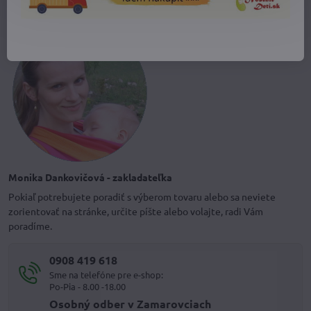
Monika Dankovičová - zakladateľka
Pokiaľ potrebujete poradiť s výberom tovaru alebo sa neviete
zorientovať na stránke, určite píšte alebo volajte, radi Vám
poradíme.
0908 419 618
Sme na telefóne pre e-shop:
Po-Pia - 8.00 -18.00
Osobný odber v Zamarovciach