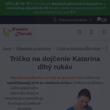
LETO JE TU!
😎🌞
Pri nákupe
detských pláteniek a tenisiek 👟
a
✕
minimálnej objednávke 45 €
máte nárok na dopravu na výdajné
miesta Packety len za
1 €
❗⚡️
Panel používateľa
Úvod
Oblečenie na dojčenie
Tričká na dojčenie dlhý rukáv
Tr
Tričko na dojčenie Katarína
dlhý rukáv
Absolútna jednotka u tričiek na dojčenie.
Toto tričko má
najobľúbenejší strih zo všetkých strihov.
Tričká sú
vyrábané z
veľmi príjemného
materiálu, ktorý sa
nevyťahuje a nežmolkuje.
Prečítajte si niektoré
recenzie: