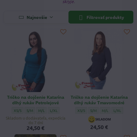
skryje.
Najnovšie
Filtrovať produkty
Tričko na dojčenie Katarína
Tričko na dojčenie Katarína
dlhý rukáv Petrolejové
dlhý rukáv Tmavomodré
Tričko na dojčenie Katarína dlhý rukáv Petrolejové - Veľkosť:
Tričko na dojčenie Katarína dlhý rukáv Petrolejové - Veľkosť:
Tričko na dojčenie Katarína dlhý rukáv Petrolejové - Veľkosť
Tričko na dojčenie Katarína dlhý rukáv Petrolejové - 
Tričko na dojčenie Katarína dlhý ru
Tričko na dojčenie Katarína
Tričko na dojčenie K
Tričko na dojč
XS/S
S/M
M/L
L/XL
XS/S
S/M
M/L
L/XL
Skladom u dodávateľa, expedícia
do 7 dní
24,50 €
24,50 €