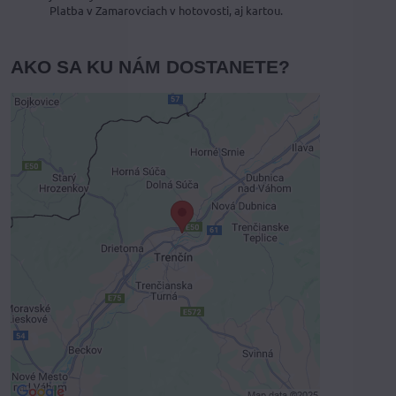
Platba v Zamarovciach v hotovosti, aj kartou.
AKO SA KU NÁM DOSTANETE?
Externý obsah je blokovaný
Voľbami súkromia
Prajete si načítať externý obsah?
Povoliť tentokrát
Povoliť a zapamätať - súhlas s druhom
cookie: Funkčné
Otvoriť obsah v novom okne