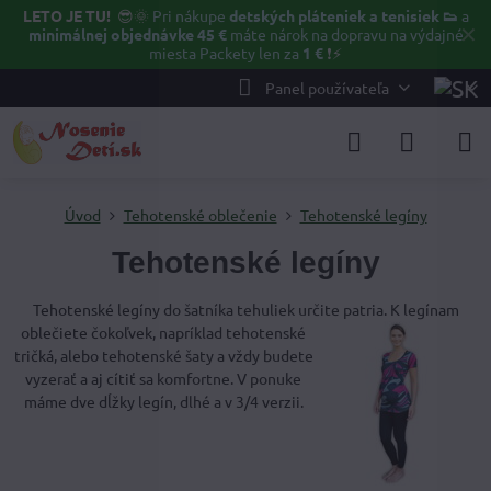
LETO JE TU!
😎🌞
Pri nákupe
detských pláteniek a tenisiek 👟
a
✕
minimálnej objednávke 45 €
máte nárok na dopravu na výdajné
miesta Packety len za
1 €
❗⚡️
Panel používateľa
Úvod
Tehotenské oblečenie
Tehotenské legíny
Tehotenské legíny
Tehotenské legíny do šatníka tehuliek určite patria. K legínam
oblečiete čokoľvek,
napríklad tehotenské
tričká, alebo tehotenské šaty a vždy budete
vyzerať a aj cítiť sa komfortne. V ponuke
máme dve dĺžky legín, dlhé a v 3/4 verzii.