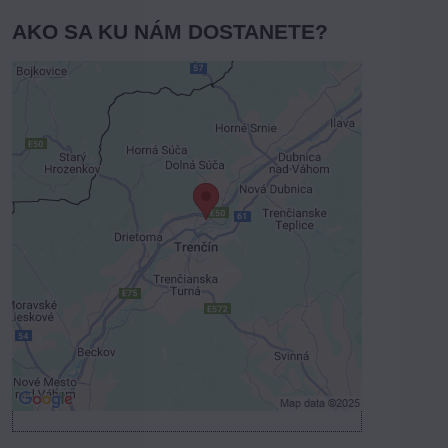
AKO SA KU NÁM DOSTANETE?
Externý obsah je blokovaný
Voľbami súkromia
Prajete si načítať externý obsah?
Povoliť tentokrát
Povoliť a zapamätať - súhlas s druhom
cookie: Funkčné
Otvoriť obsah v novom okne