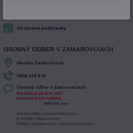
Reklamácia tovaru
Ochrana osobných údajov
Obchodné podmienky
OSOBNÝ ODBER V ZAMAROVCIACH
Monika Dankovičová
0908 419 618
Osobný odber v Zamarovciach
Predajňa je od 26.05.2025
NATRVALO ZATVORENÁ
INFO TU: »»»
Osobný odber objednaného tovaru
je možný v Zamarovciach.
Platba v Zamarovciach v hotovosti, aj kartou.