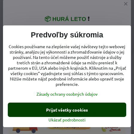
obchod​@noseniedeti​.sk
📦 HURÁ LETO
❗
Predvoľby súkromia
Cookies používame na zlepšenie vašej návštevy tejto webovej
stránky, analýzu jej výkonnosti a zhromažďovanie údajov o jej
používaní. Na tento účel môžeme použiť nástroje a služby
tretích strán a zhromaždené údaje sa môžu preniesť k
partnerom v EÚ, USA alebo iných krajinách. Kliknutím na „Prijať
všetky cookies“ vyjadrujete svoj súhlas s týmto spracovaním.
Nižšie môžete nájsť podrobné informácie alebo upraviť svoje
VŠETKO O NÁKUPE
preferencie.
Zásady ochrany osobných údajov
Doprava a poštovné
Výmena tovaru
Prijať všetky cookies
Ukázať podrobnosti
Vrátenie tovaru - odstúpenie od zmluvy