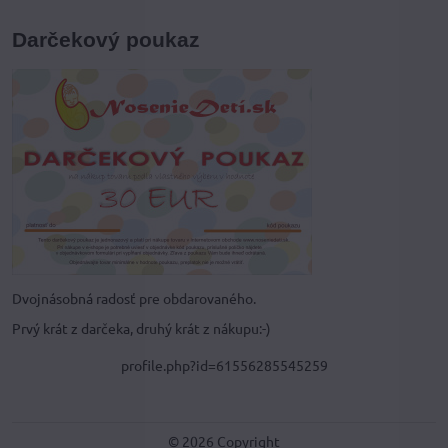
Darčekový poukaz
Dvojnásobná radosť pre obdarovaného.
Prvý krát z darčeka, druhý krát z nákupu:-)
profile.php?id=61556285545259
©
2026
Copyright