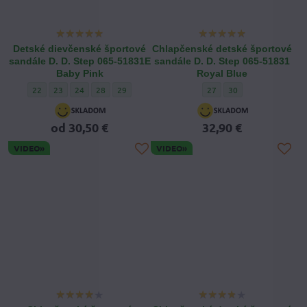
Detské dievčenské športové
Chlapčenské detské športové
sandále D. D. Step 065-51831E
sandále D. D. Step 065-51831
Baby Pink
Royal Blue
Detské dievčenské športové sandále D. D. Step 065-51831E Baby Pink - Ve
Detské dievčenské športové sandále D. D. Step 065-51831E Baby Pin
Detské dievčenské športové sandále D. D. Step 065-51831E Bab
Detské dievčenské športové sandále D. D. Step 065-5183
Detské dievčenské športové sandále D. D. Step 065
Chlapčenské detské športov
Chlapčenské detské š
22
23
24
28
29
27
30
od 30,50 €
32,90 €
VIDEO»
VIDEO»