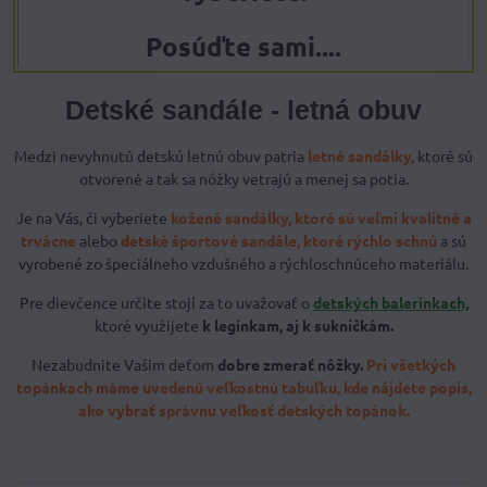
Posúďte sami....
Detské sandále - letná obuv
Medzi nevyhnutú detskú letnú obuv patria
letné sandálky,
ktoré sú
otvorené a tak sa nôžky vetrajú a menej sa potia.
Je na Vás, či vyberiete
kožené sandálky, ktoré sú veľmi kvalitné a
trvácne
alebo
detské športové sandále, ktoré rýchlo schnú
a sú
vyrobené zo špeciálneho vzdušného a rýchloschnúceho materiálu.
Pre dievčence určite stojí za to uvažovať o
detských balerínkach,
ktoré využijete
k legínkam, aj k sukničkám.
Nezabudnite Vašim deťom
dobre zmerať nôžky.
Pri všetkých
topánkach máme uvedenú veľkostnú tabuľku, kde nájdete popis,
ako vybrať správnu veľkosť detských topánok.