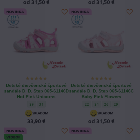
od 31,50 €
od 31,50 €
NOVINKA
NOVINKA
Detské dievčenské športové
Detské dievčenské športové
sandále D. D. Step 065-61146D
sandále D. D. Step 065-61146C
Hot Pink Unicorns
Baby Pink Flowers
Detské dievčenské športové sandále D. D. Step 065-61146D Hot P
Detské dievčenské športové sandále D. D. Step 065-61146D 
Detské dievčenské športové sand
Detské dievčenské športové
Detské dievčenské šp
Detské dievčens
29
31
22
24
26
29
33,90 €
od 31,50 €
NOVINKA
NOVINKA
VIDEO»