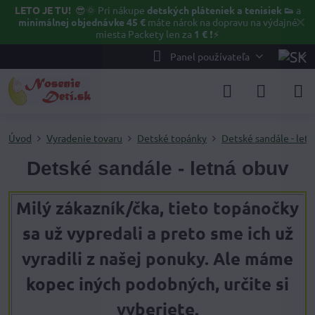
LETO JE TU!
😎🌞
Pri nákupe
detských pláteniek a tenisiek 👟
a
✕
minimálnej objednávke 45 €
máte nárok na dopravu na výdajné
miesta Packety len za
1 €
❗⚡️
Panel používateľa
Úvod
Vyradenie tovaru
Detské topánky
Detské sandále - let
Detské sandále - letná obuv
Milý zákazník/čka, tieto topánočky
sa už vypredali a preto sme ich už
vyradili z našej ponuky. Ale máme
kopec iných podobných, určite si
vyberiete.