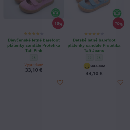
10%
10%
Dievčenské letné barefoot
Detské letné barefoot
plátenky sandále Protetika
plátenky sandále Protetika
Tafi Pink
Tafi Jeans
Dievčenské letné barefoot plátenky sandále Protetika Tafi Pink
Detské letné barefoot pláte
Detské letné barefoot
23
22
23
Vypredané
33,10 €
33,10 €