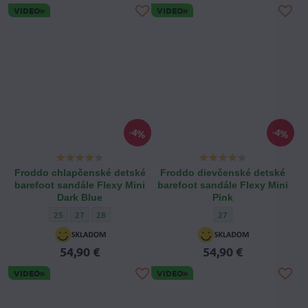
VIDEO»
VIDEO»
4%
4%
Froddo chlapčenské detské
Froddo dievčenské detské
barefoot sandále Flexy Mini
barefoot sandále Flexy Mini
Dark Blue
Pink
Froddo chlapčenské detské barefoot sandále Flexy Mini Dark Blue - 
Froddo chlapčenské detské barefoot sandále Flexy Mini Dark Bl
Froddo chlapčenské detské barefoot sandále Flexy Mini D
Froddo dievčenské detsk
25
27
28
27
54,90 €
54,90 €
VIDEO»
VIDEO»