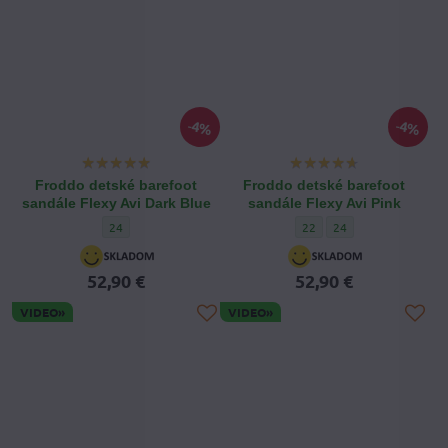
4%
4%
Froddo detské barefoot
Froddo detské barefoot
sandále Flexy Avi Dark Blue
sandále Flexy Avi Pink
Froddo detské barefoot sandále Flexy Avi Dark Blue - Veľkosť 
Froddo detské barefoot sand
Froddo detské barefoo
24
22
24
52,90 €
52,90 €
VIDEO»
VIDEO»