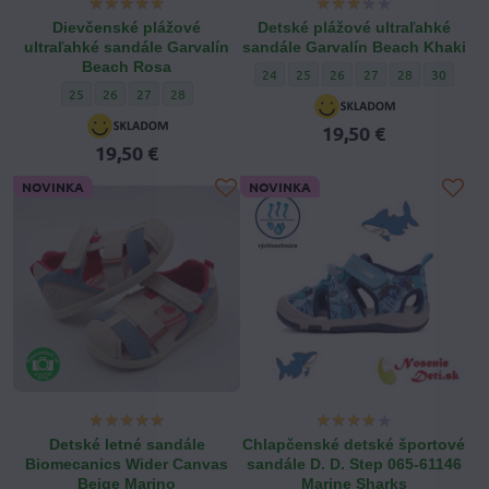
Dievčenské plážové
Detské plážové ultraľahké
ultraľahké sandále Garvalín
sandále Garvalín Beach Khaki
Beach Rosa
Detské plážové ultraľahké sandále Garv
Detské plážové ultraľahké sandál
Detské plážové ultraľahké 
Detské plážové ultraľ
Detské plážové 
Detské pl
24
25
26
27
28
30
Dievčenské plážové ultraľahké sandále Garvalín Beach Rosa - Veľkosť o
Dievčenské plážové ultraľahké sandále Garvalín Beach Rosa - Veľk
Dievčenské plážové ultraľahké sandále Garvalín Beach Rosa 
Dievčenské plážové ultraľahké sandále Garvalín Beach 
25
26
27
28
19,50 €
19,50 €
NOVINKA
NOVINKA
Detské letné sandále
Chlapčenské detské športové
Biomecanics Wider Canvas
sandále D. D. Step 065-61146
Beige Marino
Marine Sharks