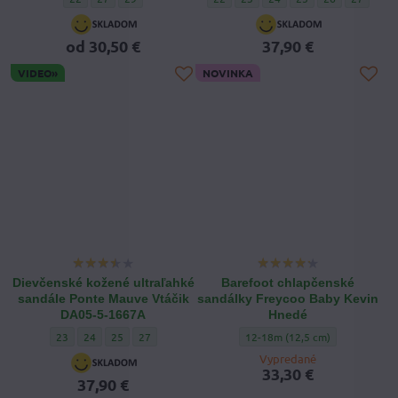
od 30,50 €
37,90 €
VIDEO»
NOVINKA
Dievčenské kožené ultraľahké
Barefoot chlapčenské
sandále Ponte Mauve Vtáčik
sandálky Freycoo Baby Kevin
DA05-5-1667A
Hnedé
Dievčenské kožené ultraľahké sandále Ponte Mauve Vtáčik DA05-5-166
Dievčenské kožené ultraľahké sandále Ponte Mauve Vtáčik DA05-
Dievčenské kožené ultraľahké sandále Ponte Mauve Vtáčik 
Dievčenské kožené ultraľahké sandále Ponte Mauve V
Barefoot chlapčenské sandálky 
23
24
25
27
12-18m (12,5 cm)
Vypredané
33,30 €
37,90 €