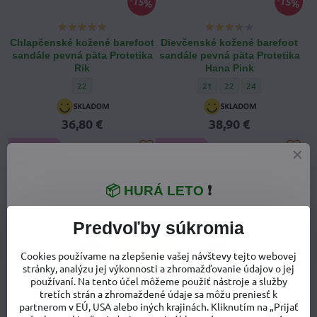
15%
15%
Chlapčenské kožené barefoot
Dievčenské kožené barefoot
sandále pevná päta Protetika
sandále pevná päta Protetika
Rik
Hana Pink
Chlapčenské kožené barefoot sandále pevná päta Protetika Rik
Dievčenské kožené barefoot s
Dievčenské kožené baref
Dievčenské kožené
22
21
22
24
36,80 €
38,90 €
NOVINKA
NOVINKA
VIDEO»
VIDEO»
📦 HURÁ LETO
❗
Predvoľby súkromia
Cookies používame na zlepšenie vašej návštevy tejto webovej
stránky, analýzu jej výkonnosti a zhromažďovanie údajov o jej
používaní. Na tento účel môžeme použiť nástroje a služby
tretích strán a zhromaždené údaje sa môžu preniesť k
Detské sandále Igor Bay Sand
partnerom v EÚ, USA alebo iných krajinách. Kliknutím na „Prijať
Biela káva
Detské letné sandále