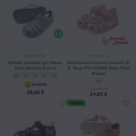
Detské sandále Igor Nemo
Dievčenské kožené sandále D.
Solid Matcha Zelené
D. Step 075-51284D Baby Pink
Macko
Detské sandále Igor Nemo Solid Matcha Zelené - Veľkosť obuvi:
Detské sandále Igor Nemo Solid Matcha Zelené - Veľkosť obuvi:
Detské sandále Igor Nemo Solid Matcha Zelené - Veľkosť obuvi
Detské sandále Igor Nemo Solid Matcha Zelené - Veľkosť
Detské sandále Igor Nemo Solid Matcha Zelené - Ve
22
24
25
26
27
Dievčenské kožené sand
23
Vypredané
28,40 €
34,80 €
VIDEO»