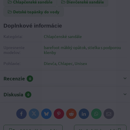
Chlapčenské sandále
Dievčenské sandále
Detské topánky do vody
Doplnkové informácie
Kategória:
Chlapčenské sandále
Upresnenie
barefoot mäkký opätok
,
stielka s podporou
modelov:
klenby
Pohlavie:
Dievča
,
Chlapec
,
Unisex
Recenzie
0
Diskusia
0
Facebook
Twitter
Bluesky
Pinterest
Reddit
LinkedIn
WhatsApp
E-
mail