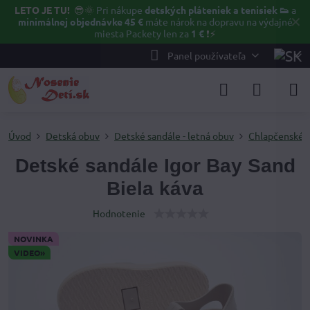
LETO JE TU!
😎🌞
Pri nákupe
detských pláteniek a tenisiek 👟
a
✕
minimálnej objednávke 45 €
máte nárok na dopravu na výdajné
miesta Packety len za
1 €
❗⚡️
Panel používateľa
Úvod
Detská obuv
Detské sandále - letná obuv
Chlapčenské 
Detské sandále Igor Bay Sand
Biela káva
Hodnotenie
NOVINKA
VIDEO»