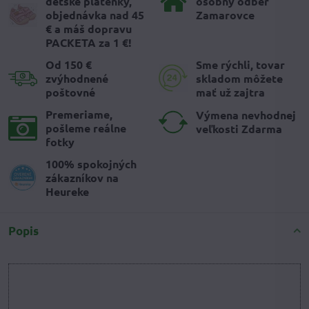
detské plátenky,
osobný odber
objednávka nad 45
Zamarovce
€ a máš dopravu
PACKETA za 1 €!
Od 150 €
Sme rýchli, tovar
zvýhodnené
skladom môžete
poštovné
mať už zajtra
Premeriame,
Výmena nevhodnej
pošleme reálne
veľkosti Zdarma
fotky
100% spokojných
zákazníkov na
Heureke
Popis