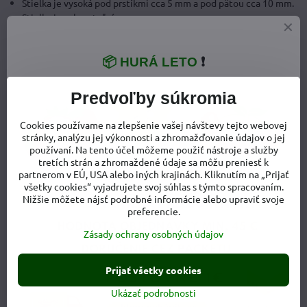
Stielka je vysoká pod prstíkmi cca 5 mm a pod pätou cca 10 mm.
Stielka je vyberateľná
Podošva
📦 HURÁ LETO
❗
Podošva je mäkká a ohybná.
Predvoľby súkromia
Materiálové zloženie
Cookies používame na zlepšenie vašej návštevy tejto webovej
Zvršok:
syntetický materiál PVC (najmenej 50% materiálu je
stránky, analýzu jej výkonnosti a zhromažďovanie údajov o jej
recyklovaného)
používaní. Na tento účel môžeme použiť nástroje a služby
Vnútro:
syntetický materiál PVC (najmenej 50% materiálu je
tretích strán a zhromaždené údaje sa môžu preniesť k
recyklovaného)
partnerom v EÚ, USA alebo iných krajinách. Kliknutím na „Prijať
Podrážka:
syntetický materiál PVC (najmenej 50% materiálu je
všetky cookies“ vyjadrujete svoj súhlas s týmto spracovaním.
Nižšie môžete nájsť podrobné informácie alebo upraviť svoje
recyklovaného)
preferencie.
Zásady ochrany osobných údajov
Prijať všetky cookies
Ukázať podrobnosti