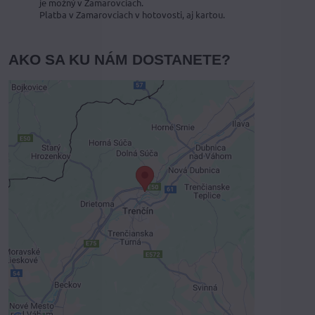
je možný v Zamarovciach.
Platba v Zamarovciach v hotovosti, aj kartou.
AKO SA KU NÁM DOSTANETE?
Externý obsah je blokovaný
Voľbami súkromia
Prajete si načítať externý obsah?
Povoliť tentokrát
Povoliť a zapamätať - súhlas s druhom
cookie: Funkčné
Otvoriť obsah v novom okne