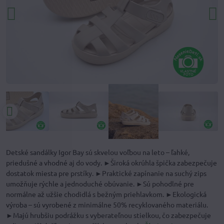
Detské sandálky Igor Bay sú skvelou voľbou na leto – ľahké,
priedušné a vhodné aj do vody. ►Široká okrúhla špička zabezpečuje
dostatok miesta pre prstíky. ►Praktické zapínanie na suchý zips
umožňuje rýchle a jednoduché obúvanie. ►Sú pohodlné pre
normálne až užšie chodidlá s bežným priehlavkom. ►Ekologická
výroba – sú vyrobené z minimálne 50% recyklovaného materiálu.
►Majú hrubšiu podrážku s vyberateľnou stielkou, čo zabezpečuje