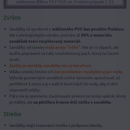
vnútornou dĺžkou 14,7-15,0 cm. V našom prípade č. 23.
Zvršok
Sandálky sú vyrobené z
mäkčeného PVC bez použitia ftalátov.
Ide o ekologickejšiu výrobu, pretože až
50% z materiálu
sandáliek tvorí recyklovaný materiál.
Sandálky od novoty
majú svoju "vôňu".
Nie je to zápach, ale
buďte pripravení na taký umelohmotný pach, ktorý sa časom
stratí.
Špička je okrúhla, sandálky nie sú barefoot.
Vďaka umelej hmote ich
bez problémov využijete aj pri vode.
Výhody gumenných sandáliek určite nemusím upresňovať, sú
perfektné k moru a aj v našich končinách do vody, aby si deti
neporanili nôžky.
Päta nie je spevnená. Zaujímavým prvkom je tenký opätok, ktorý
je mäkký, ale
za pätičkou krásne drží nôžku v sandálke.
Stielka
Sandálky majú tvarovanú stielku s podporou klenby.