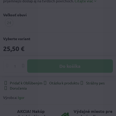
príjemnejší došľap aj na tvrdších povrchoch.
Čítajte viac
Veľkosť obuvi
24
Vypredané
Vyberte variant
25,50 €
Do košíka
Pridať k Obľúbeným
Otázka k produktu
Strážny pes
Doručenia
Výrobca:
Igor
AKCIA! Nakúp
Výdajné miesto pre