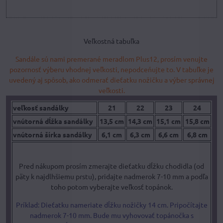
Veľkostná tabuľka
Sandále sú nami premerané meradlom Plus12, prosím venujte
pozornosť výberu vhodnej veľkosti, nepodceňujte to. V tabuľke je
uvedený aj spôsob, ako odmerať dieťatku nožičku a výber správnej
veľkosti.
veľkosť sandálky
21
22
23
24
vnútorná dĺžka sandálky
13,5 cm
14,3 cm
15,1 cm
15,8 cm
vnútorná šírka sandálky
6,1 cm
6,3 cm
6,6 cm
6,8 cm
Pred nákupom prosím zmerajte dieťatku dĺžku chodidla (od
päty k najdlhšiemu prstu), pridajte nadmerok 7-10 mm a podľa
toho potom vyberajte veľkosť topánok.
Príklad: Dieťatku nameriate dĺžku nožičky 14 cm. Pripočítajte
nadmerok 7-10 mm. Bude mu vyhovovať topánočka s