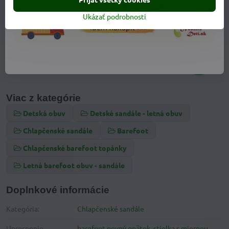
Ukázať podrobnosti
Viac z kategórie
Detská obuv
Detské sandále - letná obuv
Chlapčenské sandále
Barefoot
Chlapčenské barefoot topánky
Letná barefoot obuv - sandále
Doplnkové informácie
Kategória:
Chlapčenské sandále
Upresnenie
barefoot pevný opätok
,
stielka s miernou