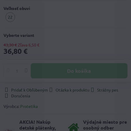
Veľkosť obuvi
22
Vyberte variant
43,30 €
Zľava
6,50 €
36,80 €
Do košíka
Pridať k Obľúbeným
Otázka k produktu
Strážny pes
Doručenia
Výrobca:
Protetika
AKCIA! Nakúp
Výdajné miesto pre
detské plátenky,
osobný odber