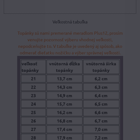
Veľkostná tabuľka
Topánky sú nami premerané meradlom Plus12, prosím
venujte pozornosť výberu vhodnej veľkosti,
nepodceňujte to. V tabuľke je uvedený aj spôsob, ako
odmerať dieťatku nožičku a výber správnej veľkosti.
veľkosť
vnútorná dĺžka
vnútorná šírka
topánky
topánky
topánky
21
13,7 cm
6,2 cm
22
14,3 cm
6,3 cm
23
14,9 cm
6,4 cm
24
15,7 cm
6,5 cm
25
16,2 cm
6,6 cm
26
16,8 cm
6,7 cm
27
17,4 cm
7,0 cm
28
17,9 cm
7,2 cm