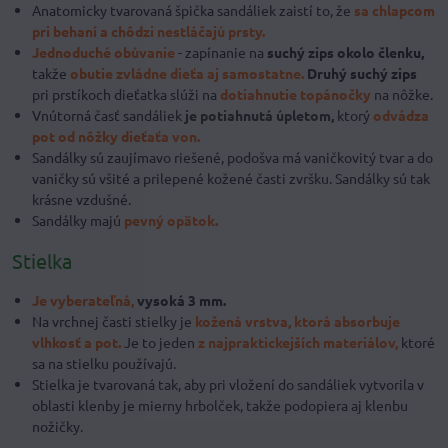
Anatomicky tvarovaná špička sandáliek zaistí to, že
sa chlapcom
pri behaní a chôdzi nestláčajú prsty.
Jednoduché obúvanie
- zapínanie na
suchý zips okolo členku,
takže
obutie zvládne dieťa aj samostatne.
Druhý suchý zips
pri prstíkoch dieťatka slúži na
dotiahnutie topánočky
na nôžke.
Vnútorná časť sandáliek
je potiahnutá úpletom,
ktorý
odvádza
pot od nôžky dieťaťa von.
Sandálky sú zaujímavo riešené, podošva má vaničkovitý tvar a do
vaničky sú všité a prilepené kožené časti zvršku. Sandálky sú tak
krásne vzdušné.
Sandálky majú
pevný opätok.
Stielka
Je vyberateľná,
vysoká 3 mm.
Na vrchnej časti stielky je
kožená vrstva,
ktorá absorbuje
vlhkosť a pot.
Je to jeden
z najpraktickejších materiálov,
ktoré
sa na stielku používajú.
Stielka je tvarovaná tak, aby pri vložení do sandáliek vytvorila v
oblasti klenby je mierny hrbolček, takže podopiera aj klenbu
nožičky.