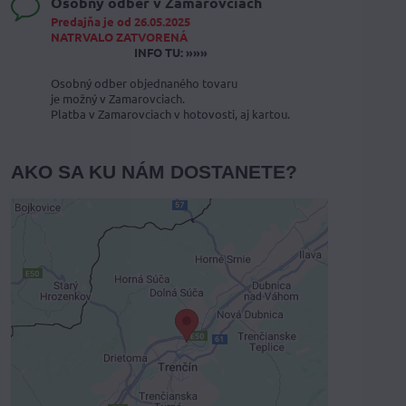
Osobný odber v Zamarovciach
Predajňa je od 26.05.2025
NATRVALO ZATVORENÁ
INFO TU: »»»
Osobný odber objednaného tovaru
je možný v Zamarovciach.
Platba v Zamarovciach v hotovosti, aj kartou.
AKO SA KU NÁM DOSTANETE?
Externý obsah je blokovaný
Voľbami súkromia
Prajete si načítať externý obsah?
Povoliť tentokrát