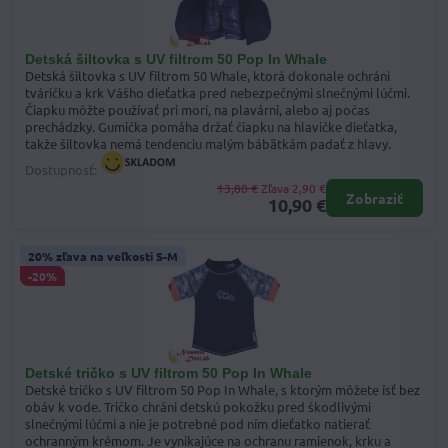
Detská šiltovka s UV filtrom 50 Pop In Whale
Detská šiltovka s UV filtrom 50 Whale, ktorá dokonale ochráni
tváričku a krk Vášho dieťatka pred nebezpečnými slnečnými lúčmi.
Čiapku môžte používať pri mori, na plavárni, alebo aj počas
prechádzky. Gumička pomáha držať čiapku na hlavičke dieťatka,
takže šiltovka nemá tendenciu malým bábätkám padať z hlavy.
Dostupnosť:
13,80 €
Zľava 2,90 €
Zobraziť
10,90 €
20% zľava na veľkosti S-M
-20%
Detské tričko s UV filtrom 50 Pop In Whale
Detské tričko s UV filtrom 50 Pop In Whale, s ktorým môžete ísť bez
obáv k vode. Tričko chráni detskú pokožku pred škodlivými
slnečnými lúčmi a nie je potrebné pod ním dieťatko natierať
ochranným krémom. Je vynikajúce na ochranu ramienok, krku a