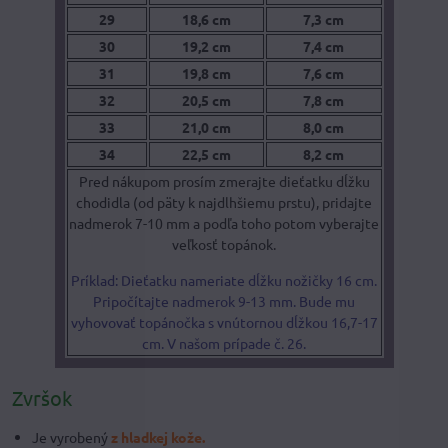
29
18,6 cm
7,3 cm
30
19,2 cm
7,4 cm
31
19,8 cm
7,6 cm
32
20,5 cm
7,8 cm
33
21,0 cm
8,0 cm
34
22,5 cm
8,2 cm
Pred nákupom prosím zmerajte dieťatku dĺžku
chodidla (od päty k najdlhšiemu prstu), pridajte
nadmerok 7-10 mm a podľa toho potom vyberajte
veľkosť topánok.
Príklad: Dieťatku nameriate dĺžku nožičky 16 cm.
Pripočítajte nadmerok 9-13 mm. Bude mu
vyhovovať topánočka s vnútornou dĺžkou 16,7-17
cm. V našom prípade č. 26.
Zvršok
Je vyrobený
z hladkej kože.