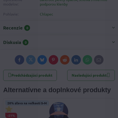
modelov:
podporou klenby
Pohlavie:
Chlapec
Recenzie
0
Diskusia
0
Facebook
Twitter
Bluesky
Pinterest
Reddit
LinkedIn
WhatsApp
E-
mail
Predchádzajúci produkt
Nasledujúci produkt
Alternatívne a doplnkové produkty
20% zľava na veľkosti S-M
-21%