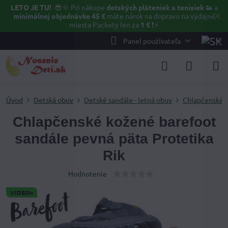
LETO JE TU!
😎🌞
Pri nákupe
detských pláteniek a tenisiek 👟
a
✕
minimálnej objednávke 45 €
máte nárok na dopravu na výdajné
miesta Packety len za
1 €
❗⚡️
Panel používateľa
Úvod
Detská obuv
Detské sandále - letná obuv
Chlapčenské 
Chlapčenské kožené barefoot
sandále pevná päta Protetika
Rik
Hodnotenie
VIDEO»