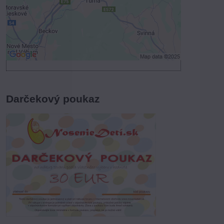
Povoliť a zapamätať - súhlas s druhom
cookie: Funkčné
Otvoriť obsah v novom okne
Darčekový poukaz