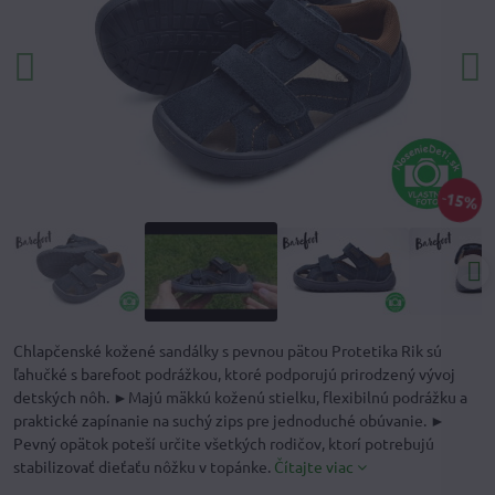
15%
Chlapčenské kožené sandálky s pevnou pätou Protetika Rik sú
ľahučké s barefoot podrážkou, ktoré podporujú prirodzený vývoj
detských nôh. ►Majú mäkkú koženú stielku, flexibilnú podrážku a
praktické zapínanie na suchý zips pre jednoduché obúvanie. ►
Pevný opätok poteší určite všetkých rodičov, ktorí potrebujú
stabilizovať dieťaťu nôžku v topánke.
Čítajte viac