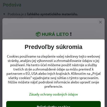
Podošva
Podošva je z
ľahkého syntetického materiálu.
Materiál je nekĺzavý.
Podošva je hrubá cca 5 mm,
je veľmi ohybná vo všetkých
smeroch,
takže umožňuje ľahký prirodzený pohyb.
📦 HURÁ LETO
❗
Materiálové zloženie
Predvoľby súkromia
Zvršok:
koža
Stielka:
koža + textil
Cookies používame na zlepšenie vašej návštevy tejto webovej
Podrážka:
syntetický materiál
stránky, analýzu jej výkonnosti a zhromažďovanie údajov o jej
používaní. Na tento účel môžeme použiť nástroje a služby
tretích strán a zhromaždené údaje sa môžu preniesť k
partnerom v EÚ, USA alebo iných krajinách. Kliknutím na „Prijať
všetky cookies“ vyjadrujete svoj súhlas s týmto spracovaním.
Nižšie môžete nájsť podrobné informácie alebo upraviť svoje
preferencie.
Zásady ochrany osobných údajov
Prijať všetky cookies