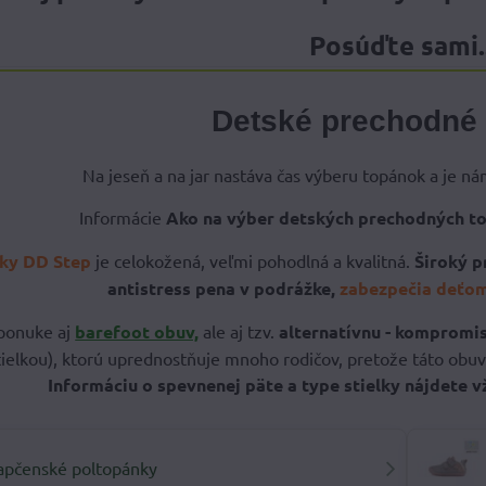
Posúďte sami..
Detské prechodné
Na jeseň a na jar nastáva čas výberu topánok a je ná
Informácie
Ako na výber detských prechodných t
ky DD Step
je celokožená, veľmi pohodlná a kvalitná.
Široký p
antistress pena v podrážke,
zabezpečia deťom
ponuke aj
barefoot obuv,
ale aj tzv.
alternatívnu - kompromi
tielkou), ktorú uprednostňuje mnoho rodičov, pretože táto obu
Informáciu o spevnenej päte a type stielky nájdete 
apčenské poltopánky