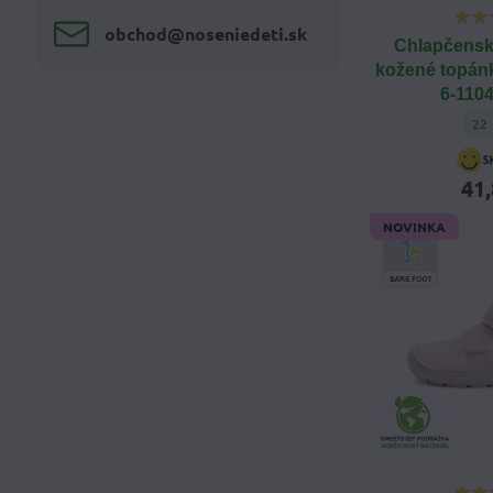
obchod​@noseniedeti​.sk
Chlapčensk
kožené topán
6-1104
Chl
22
41,
NOVINKA