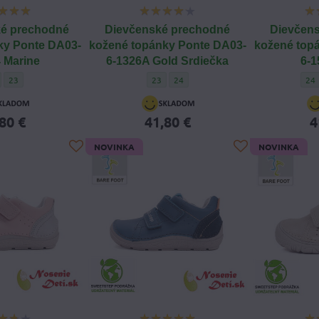
é prechodné
Dievčenské prechodné
Dievčen
ky Ponte DA03-
kožené topánky Ponte DA03-
kožené top
 Marine
6-1326A Gold Srdiečka
6-1
apčenské prechodné kožené topánky Ponte DA03-6-1104 Marine - Veľkosť obuvi:
Chlapčenské prechodné kožené topánky Ponte DA03-6-1104 Marine - Veľkosť o
Dievčenské prechodné kožené topánky Pont
Dievčenské prechodné kožené topánk
Die
23
23
24
24
80 €
41,80 €
4
NOVINKA
NOVINKA