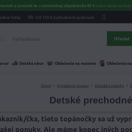
teniek a tenisiek 👟
a
minimálnej objednávke 45 €
máte nárok na dopr
eálne fotky
Od 150 € zvýhodnené poštovné
Hľadať
tovar
Detská obuv
Oblečenie na nosenie
Oblečenie na
Úvod
Vyradenie tovaru
Detské topánky
Detské prechodné
ákazník/čka, tieto topánočky sa už vypre
ašej ponuky. Ale máme kopec iných podo