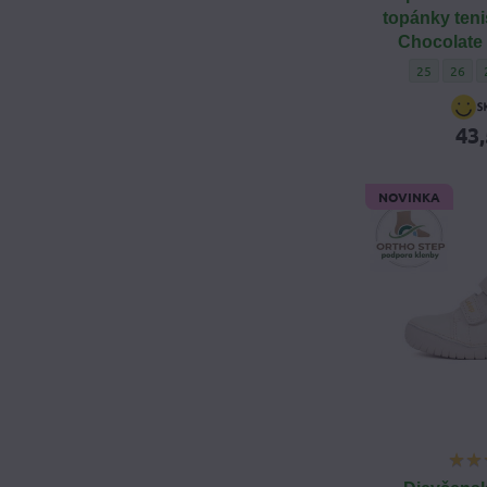
topánky teni
Chocolate
Chlapčenské
Chlapč
25
26
43,
NOVINKA