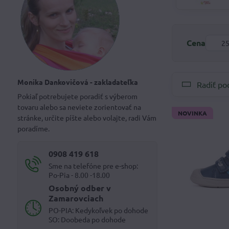
Od:
Cena
Monika Dankovičová - zakladateľka
Radiť po
Pokiaľ potrebujete poradiť s výberom
tovaru alebo sa neviete zorientovať na
NOVINKA
stránke, určite píšte alebo volajte, radi Vám
poradíme.
0908 419 618
Sme na telefóne pre e-shop:
Po-Pia - 8.00 -18.00
Osobný odber v
Zamarovciach
PO-PIA: Kedykoľvek po dohode
SO: Doobeda po dohode