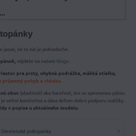
..
 topánky
m jasné, že to nie je jednoduché.
opánok,
nájdete na našom
blogu.
riestor pre prsty, ohybná podrážka, mäkká stielka,
 príjemný pohyb a chôdzu.
snú obuv
(vlastnosti ako barefoot, len so spevnenou pätou
v je veľmi komfortná a dáva deťom dobrú podporu nožičky.
vždy v popise u aktuálneho modelu.
Dievčenské poltopánky