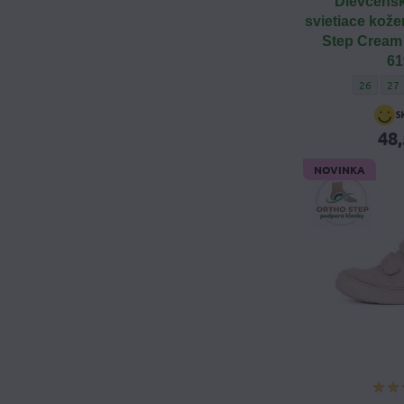
Dievčensk
svietiace kože
Step Cream 
61
Dievčens
Die
26
27
48,
NOVINKA