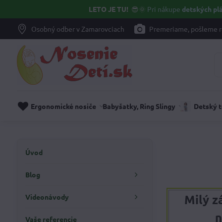
LETO JE TU!
😎🌞
Pri nákupe
detských plá
Osobný odber v Zamarovciach
Premeriame, pošleme r
Ergonomické nosiče
Babyšatky, Ring Slingy
Detský 
Úvod
Blog
Milý z
Videonávody
n
Vaše referencie