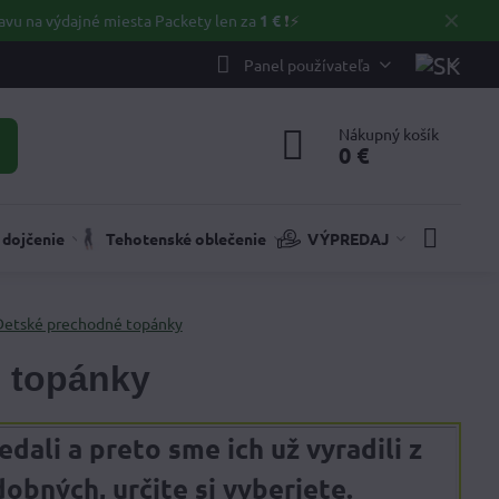
✕
avu na výdajné miesta Packety len za
1 €
❗⚡️
Panel používateľa
Nákupný košík
0 €
 dojčenie
Tehotenské oblečenie
VÝPREDAJ
Detské prechodné topánky
 topánky
dali a preto sme ich už vyradili z
bných, určite si vyberiete.