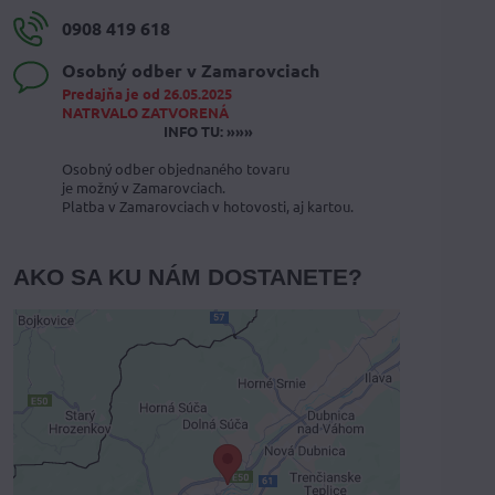
0908 419 618
Osobný odber v Zamarovciach
Predajňa je od 26.05.2025
NATRVALO ZATVORENÁ
INFO TU: »»»
Osobný odber objednaného tovaru
je možný v Zamarovciach.
Platba v Zamarovciach v hotovosti, aj kartou.
AKO SA KU NÁM DOSTANETE?
Externý obsah je blokovaný
Voľbami súkromia
Prajete si načítať externý obsah?