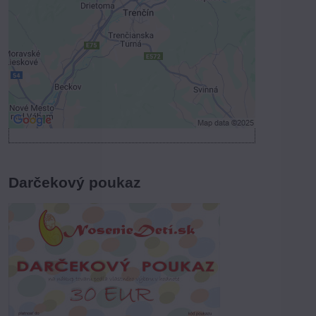
Povoliť tentokrát
Povoliť a zapamätať - súhlas s druhom
cookie: Funkčné
Otvoriť obsah v novom okne
Darčekový poukaz