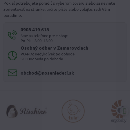
Pokiaľ potrebujete poradiť s výberom tovaru alebo sa neviete
zorientovať na stránke, určite píšte alebo volajte, radi Vám
poradíme.
0908 419 618
Sme na telefóne pre e-shop:
Po-Pia - 8.00 -18.00
Osobný odber v Zamarovciach
PO-PIA: Kedykoľvek po dohode
SO: Doobeda po dohode
obchod​@noseniedeti​.sk