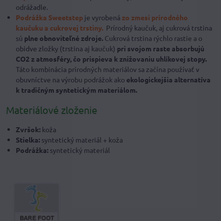
odrážadle.
Podrážka Sweetstep
je vyrobená
zo zmesi prírodného
kaučuku a cukrovej trstiny.
Prírodný kaučuk, aj cukrová trstina
sú
plne obnoviteľné zdroje.
Cukrová trstina rýchlo rastie a o
obidve zložky (trstina aj kaučuk)
pri svojom raste absorbujú
CO2 z atmosféry, čo prispieva k znižovaniu uhlíkovej stopy.
Táto kombinácia prírodných materiálov sa začína používať v
obuvníctve na výrobu podrážok ako
ekologickejšia alternatíva
k tradičným syntetickým materiálom.
Materiálové zloženie
Zvršok:
koža
Stielka:
syntetický materiál + koža
Podrážka:
syntetický materiál