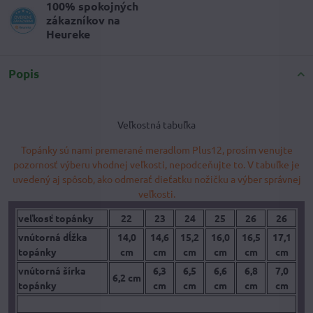
100% spokojných
zákazníkov na
Heureke
Popis
Veľkostná tabuľka
Topánky sú nami premerané meradlom Plus12, prosím venujte
pozornosť výberu vhodnej veľkosti, nepodceňujte to. V tabuľke je
uvedený aj spôsob, ako odmerať dieťatku nožičku a výber správnej
veľkosti.
veľkosť topánky
22
23
24
25
26
26
vnútorná dĺžka
14,0
14,6
15,2
16,0
16,5
17,1
topánky
cm
cm
cm
cm
cm
cm
vnútorná šírka
6,3
6,5
6,6
6,8
7,0
6,2 cm
topánky
cm
cm
cm
cm
cm