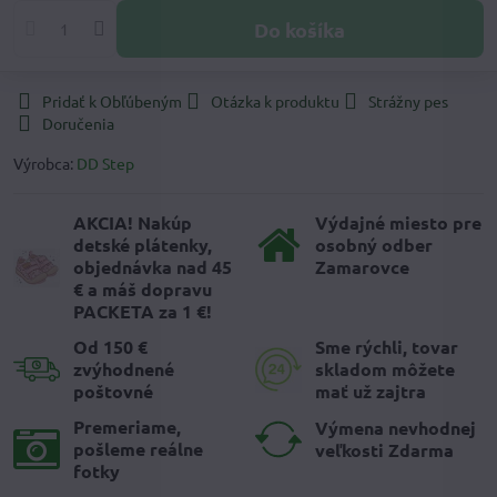
Do košíka
Pridať k Obľúbeným
Otázka k produktu
Strážny pes
Doručenia
Výrobca:
DD Step
AKCIA! Nakúp
Výdajné miesto pre
detské plátenky,
osobný odber
objednávka nad 45
Zamarovce
€ a máš dopravu
PACKETA za 1 €!
Od 150 €
Sme rýchli, tovar
zvýhodnené
skladom môžete
poštovné
mať už zajtra
Premeriame,
Výmena nevhodnej
pošleme reálne
veľkosti Zdarma
fotky