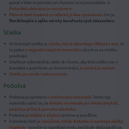
pyšné a Vám to pomôže pri chystaní sa na prechádzku ☺.
Pohodlné obúvanie je zaručené ♥.
Pätová časť topánok u veľkostí je bez vystuženia,
čím je
flexibilnejšia a spĺňa nároky barefootových zákazníkov.
Stielka
Vrchná časť stielky je
z kože,
ktorá absorbuje vlhkosť a pot.
Je
to jeden
z najpraktickejších materiálov,
ktoré sa na stielku
používajú.
Stielka je vyberateľná, takže ak chcete, aby bola nôžka viac v
kontakte s povrchom, po ktorom kráča,
je možné ju vybrať.
Stielka je rovná - netvarovaná.
Podošva
Podošva je vyrobená
z nekĺzavého materiálu.
Tento typ
materiálu zaistí to, že
dieťaťu sa nebude pri chôdzi šmýkať,
podošva priľne k povrchu chodníka.
Podošva
je mäkká a ohybná
priečne aj pozdĺžne.
V prednej časti
je vyvýšená, takže dieťatko si neokope špičky
topánok
- oceníte to napríklad vtedy, keď bude dieťa jazdiť na