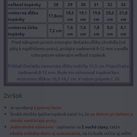
veľkosť topánky
28
29
30
31
32
33
vnútorná dĺžka
18,5
19,1
19,6
20,3
21,0
17,8cm
topánky
cm
cm
cm
cm
cm
vnútorná šírka
7,4
7,6
7,8
8,0
8,1
7,2 cm
topánky
cm
cm
cm
cm
cm
Pred nákupom prosím zmerajte dieťatku dĺžku chodidla (od
päty k najdlhšiemu prstu), pridajte nadmerok 8-12 mm a podľa
toho potom vyberajte veľkosť topánok.
Príklad: Dieťatku nameriate dĺžku nožičky 15,5 cm. Pripočítajte
nadmerok 8-12 mm. Bude mu vyhovovať topánočka s
vnútornou dĺžkou 16,3-16,7 cm. V našom prípade č. 26.
Zvršok
Je vyrobený
z jemnej kože.
Široká okrúhla špička topánok zaistí to, že
sa deťom pri behaní a
chôdzi nestláčajú prsty.
Jednoduché obúvanie
- zapínanie na
2 suché zipsy,
takže
obutie zvládne dieťa aj samostatne,
na čo bude určite aj veľmi