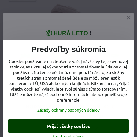
📦 HURÁ LETO
❗
Predvoľby súkromia
Cookies používame na zlepšenie vašej návštevy tejto webovej
stránky, analýzu jej výkonnosti a zhromažďovanie údajov o jej
používaní. Na tento účel môžeme použiť nástroje a služby
tretích strán a zhromaždené údaje sa môžu preniesť k
partnerom v EÚ, USA alebo iných krajinách. Kliknutím na „Prijať
všetky cookies“ vyjadrujete svoj súhlas s týmto spracovaním.
Nižšie môžete nájsť podrobné informácie alebo upraviť svoje
preferencie.
Zásady ochrany osobných údajov
Viac z kategórie
Prijať všetky cookies
Detská obuv
Detské prechodné topánky
Ukázať podrobnosti