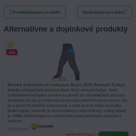
mail
Predchádzajúci produkt
Nasledujúci produkt
Alternatívne a doplnkové produkty
-6%
Detské softshellové nohavice Basic DUO Antracit-Tyrkys
Detské softshellové nohavice Basic DUO Antracit-Tyrkys. Tieto
softshellové nohavice pre deti sú skvelé do chladnejšieho počasia
od jesene do jari. Z vnútornej strany majú jemnú fleesovú vrstvu. Na
jar a jeseň ich oblečte samostatne, v zime pod ne dajte pančušky
alebo legíny. Materiál je nepremokavý a neprefúkavý, vodný stĺpec
je 10000, takže bezpečne ochráni deti pred sychravým počasím a
snehom.
Dostupnosť:
od 29,50 €
Zľava 2 €