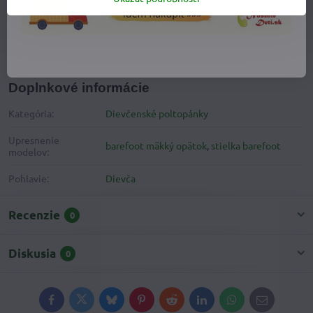
Dievčenské poltopánky
Barefoot
Dievčenské barefoot topánky
Prechodné barefoot topánky
Doplnkové informácie
Kategória:
Dievčenské poltopánky
Upresnenie
barefoot mäkký opätok
,
stielka barefoot
modelov:
Pohlavie:
Dievča
Recenzie
0
Diskusia
0
Facebook
Twitter
Bluesky
Pinterest
Reddit
LinkedIn
WhatsApp
E-