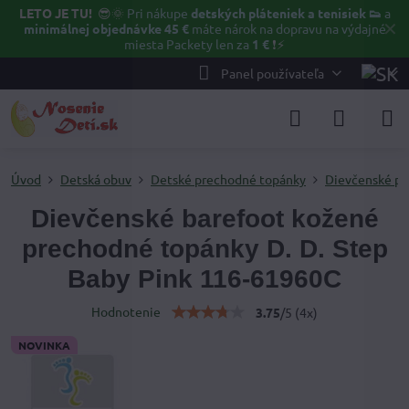
LETO JE TU!
😎🌞
Pri nákupe
detských pláteniek a tenisiek 👟
a
✕
minimálnej objednávke 45 €
máte nárok na dopravu na výdajné
miesta Packety len za
1 €
❗⚡️
Panel používateľa
Úvod
Detská obuv
Detské prechodné topánky
Dievčenské po
Dievčenské barefoot kožené
prechodné topánky D. D. Step
Baby Pink 116-61960C
Hodnotenie
3.75
/
5
(
4
x)
NOVINKA