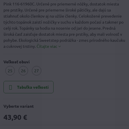
Pink 116-61960C. Určené pre priemerné nôžky, dostatok miesta
pre prstíky. Určené pre priemerne široké pätičky, ale dajú sa
stiahnuť okolo členkov aj na užšie členky. Celokožené prevedenie
týchto topánok zaistí nožičky v suchu v každom počasí a takmer po
celý rok. Topánky sa hodia na nosenie od jari do jesene. Predná
široká časť zaisťuje dostatok miesta pre prstíky, aby mali volnosť v
pohybe. Ekologická Sweetstep podrážka - zmes prírodného kaučuku
a cukrovej trstiny.
Čítajte viac
Veľkosť obuvi
25
26
27
Tabuľka veľkostí
Vyberte variant
43,90 €