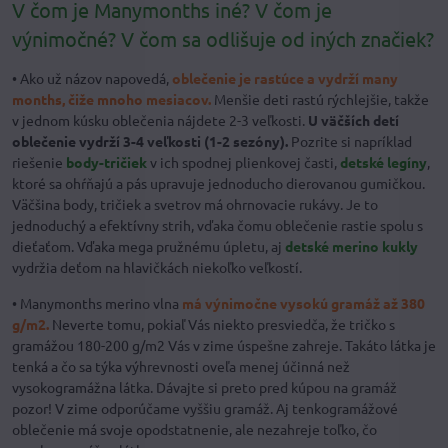
V čom je Manymonths iné? V čom je
výnimočné? V čom sa odlišuje od iných značiek?
• Ako už názov napovedá,
oblečenie je rastúce
a vydrží many
months, čiže mnoho mesiacov.
Menšie deti rastú rýchlejšie, takže
v jednom kúsku oblečenia nájdete 2-3 veľkosti.
U väčších detí
oblečenie vydrží 3-4 veľkosti (1-2 sezóny).
Pozrite si napríklad
riešenie
body-tričiek
v ich spodnej plienkovej časti,
detské legíny
,
ktoré sa ohŕňajú a pás upravuje jednoducho dierovanou gumičkou.
Väčšina body, tričiek a svetrov má ohrnovacie rukávy. Je to
jednoduchý a efektívny strih, vďaka čomu oblečenie rastie spolu s
dieťaťom. Vďaka mega pružnému úpletu, aj
detské merino kukly
vydržia deťom na hlavičkách niekoľko veľkostí.
• Manymonths merino vlna
má výnimočne vysokú gramáž až 380
g/m2.
Neverte tomu, pokiaľ Vás niekto presviedča, že tričko s
gramážou 180-200 g/m2 Vás v zime úspešne zahreje. Takáto látka je
tenká a čo sa týka výhrevnosti oveľa menej účinná než
vysokogramážna látka. Dávajte si preto pred kúpou na gramáž
pozor! V zime odporúčame vyššiu gramáž. Aj tenkogramážové
oblečenie má svoje opodstatnenie, ale nezahreje toľko, čo