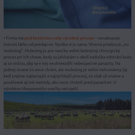
• Firma má
pod kontrolou celý výrobný proces
– nenakupuje
hotovú látku od predajcov. Vyrába si ju sama. Vlnená priadza je „no
mulesing". Mulesing je pre ovečky veľmi bolestivý chirurgický
proces pri ich chove, kedy sa jahňatám v okolí zadočka odstráni koža
aj so srsťou, aby sa v nej neuhniezdili nebezpečné parazity. Na
jednej strane to ovce chráni, ale mulesing je veľmi nehumánny (aj
keď zrejme najlacnejší a najrýchlejší proces), sú však už známe a
používané aj iné metódy, ako ovce chrániť pred parazitmi. U
výrobkov Manymonths ovečky netrpeli!