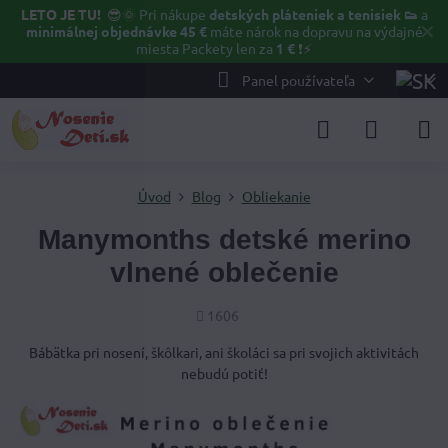
LETO JE TU!
😎🌞
Pri nákupe
detských pláteniek a tenisiek 👟
a
✕
minimálnej objednávke 45 €
máte nárok na dopravu na výdajné
miesta Packety len za
1 €
❗⚡️
Panel používateľa
Úvod
Blog
Obliekanie
Manymonths detské merino
vlnené oblečenie
Počet
1606
zobrazení
Bábätka pri nosení, škôlkari, ani školáci sa pri svojich aktivitách
nebudú potiť!