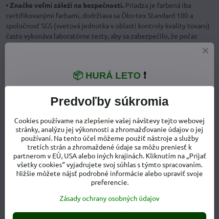
•
Značke veľmi záleží na bezpečnosti.
Priadza je farbená iba
certifikovanými farbami, dodržiava sa Öko-tex Standard 100 a
spoločnosť SGS (svetová jednotka v oblasti kontroly kvality tovaru)
často vykonáva laboratórne testy, aby sa zabezpečilo, že počas
výrobného procesu neboli pridané žiadne škodlivé farbivá.
•
Výrobky sú zo 100% merino vlny,
nie je v nich pridaný elastan,
pružnosť je zabezpečená samotným úpletom, ktorý
je rebrovaný a
📦 HURÁ LETO
❗
pruží celkom slušne
(
detské telíčko krásne obopne a prispôsobí
sa mu.
A o to pri merino vlne ide, pretože potrebujeme dostať
Predvoľby súkromia
oblečenie na telo, aby zabezpečovalo kvalitnú termoreguláciu).
Cookies používame na zlepšenie vašej návštevy tejto webovej
stránky, analýzu jej výkonnosti a zhromažďovanie údajov o jej
používaní. Na tento účel môžeme použiť nástroje a služby
tretích strán a zhromaždené údaje sa môžu preniesť k
partnerom v EÚ, USA alebo iných krajinách. Kliknutím na „Prijať
všetky cookies“ vyjadrujete svoj súhlas s týmto spracovaním.
Nižšie môžete nájsť podrobné informácie alebo upraviť svoje
preferencie.
Zásady ochrany osobných údajov