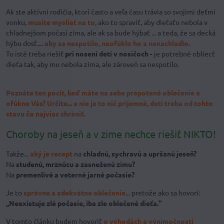
Ak ste aktívni rodičia, ktorí často a veľa času trávia so svojimi deťmi
vonku,
musíte myslieť na to,
ako to spraviť, aby dieťaťu nebola v
chladnejšom počasí zima, ale ak sa bude hýbať ... a teda, že sa decká
hýbu dosť....
aby sa nespotilo, neofúklo ho a nenachladlo.
To isté treba riešiť
pri nosení detí v nosičoch -
je potrebné obliecť
dieťa tak, aby mu nebola zima, ale zároveň sa nespotilo.
Poznáte ten pocit, keď máte na sebe prepotené oblečenie a
ofúkne Vás? Určite... a nie je to nič príjemné, deti treba od tohto
stavu čo najviac chrániť.
Choroby na jeseň a v zime nechce riešiť NIKTO!
Takže...
aký je recept
na
chladnú, sychravú a upršanú jeseň?
Na
studenú, mrznúcu a zasneženú zimu?
Na
premenlivé a veterné jarné počasie?
Je to
správne a adekvátne oblečenie
.
.. pretože ako sa hovorí:
„Neexistuje zlé počasie, iba zle oblečené dieťa."
V tomto článku budem hovoriť
o výhodách a výnimočnosti