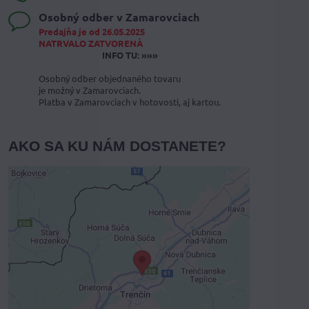
Osobný odber v Zamarovciach
Predajňa je od 26.05.2025
NATRVALO ZATVORENÁ
INFO TU: »»»
Osobný odber objednaného tovaru
je možný v Zamarovciach.
Platba v Zamarovciach v hotovosti, aj kartou.
AKO SA KU NÁM DOSTANETE?
Externý obsah je blokovaný
Voľbami súkromia
Prajete si načítať externý obsah?
Povoliť tentokrát