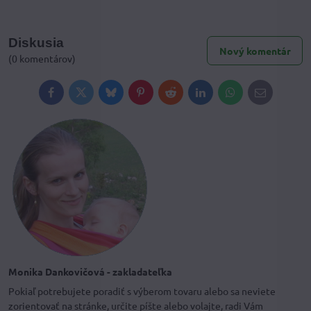
Diskusia
Nový komentár
(0 komentárov)
Facebook
Twitter
Bluesky
Pinterest
Reddit
LinkedIn
WhatsApp
E-
mail
Monika Dankovičová - zakladateľka
Pokiaľ potrebujete poradiť s výberom tovaru alebo sa neviete
zorientovať na stránke, určite píšte alebo volajte, radi Vám