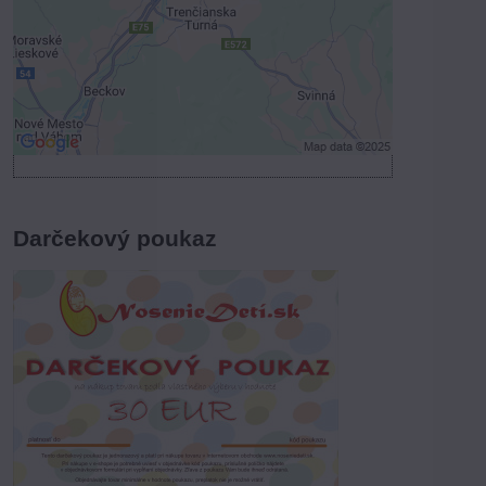
Povoliť a zapamätať - súhlas s druhom
cookie: Funkčné
Otvoriť obsah v novom okne
Darčekový poukaz