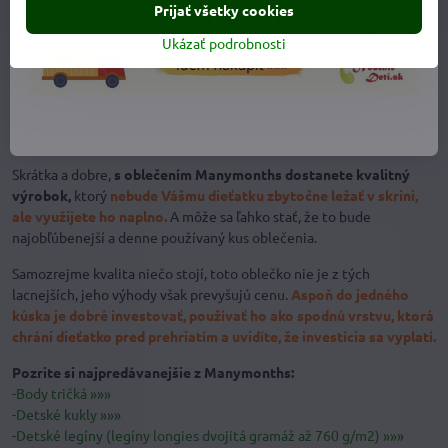
Prijať všetky cookies
Ukázať podrobnosti
Skrátka a dobre,
s oblečením Manymonths dostanete kvalitný
výrobok,
ktorý
nebude Vášmu dieťatku zbytočne ležať v skrini,
ale využijete ho naplno.
A môže sa ľahko stať, že to bude
najobľúbenejší a denne používaný kus oblečenia.
Samozrejme kvalita niečo stojí, toto oblečko nie je z tých
lacnejších, jeho výhody však prevyšujú cenu.
Aspoň do jedného
kúska je dobré investovať, používať ho ako spodnú vrstvu, ktorá
chráni dieťatko pred prehriatím a uvidíte, že investícia sa vyplatí.
Pozrite si najpredávanejšie z Manymonths:
-Body tričká »»»
-Detské kukly »»»
-Detské legíny (legíny longies dvojitá gramáž až 760 g/m2) »»»