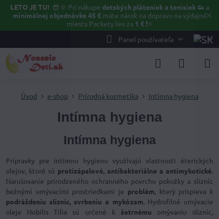
LETO JE TU!
😎🌞
Pri nákupe
detských pláteniek a tenisiek 👟
a
✕
minimálnej objednávke 45 €
máte nárok na dopravu na výdajné
miesta Packety len za
1 €
❗⚡️
Panel používateľa
Úvod
e-shop
Prírodná kozmetika
Intímna hygiena
Intímna hygiena
Intímna hygiena
Prípravky pre intímnu hygienu využívajú vlastnosti éterických
olejov, ktoré sú
protizápalové, antibakteriálne a antimykotické
.
Narušovanie prirodzeného ochranného povrchu pokožky a slizníc
bežnými umývacími prostriedkami je
problém
, který prispieva k
podráždeniu slizníc, svrbeniu a mykózam
. Hydrofilné umývacie
oleje Nobilis Tilia sú určené k
šetrnému
omývaniu slizníc,