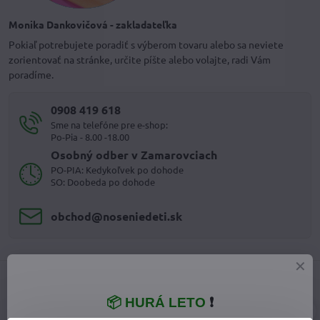
Monika Dankovičová - zakladateľka
Pokiaľ potrebujete poradiť s výberom tovaru alebo sa neviete
zorientovať na stránke, určite píšte alebo volajte, radi Vám
poradíme.
0908 419 618
Sme na telefóne pre e-shop:
Po-Pia - 8.00 -18.00
Osobný odber v Zamarovciach
PO-PIA: Kedykoľvek po dohode
SO: Doobeda po dohode
obchod​@noseniedeti​.sk
📦 HURÁ LETO
❗