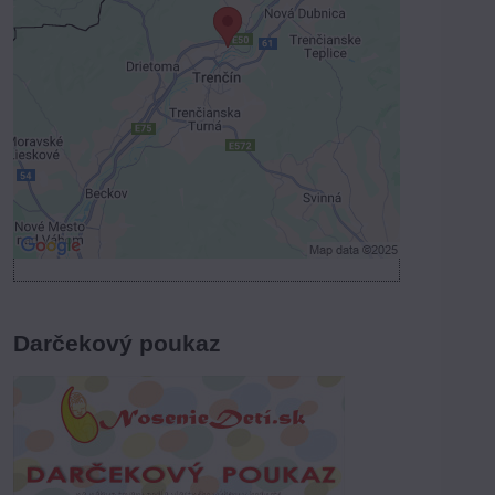
Prajete si načítať externý obsah?
Povoliť tentokrát
Povoliť a zapamätať - súhlas s druhom
cookie: Funkčné
Otvoriť obsah v novom okne
Darčekový poukaz