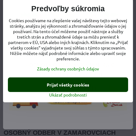
Predvoľby súkromia
Cookies používame na zlepšenie vašej návštevy tejto webovej
stránky, analýzu jej výkonnosti a zhromažďovanie údajov o jej
VŠETKO O NÁKUPE
používaní. Na tento účel môžeme použiť nástroje a služby
tretích strán a zhromaždené údaje sa môžu preniesť k
partnerom v EÚ, USA alebo iných krajinách. Kliknutím na „Prijať
Doprava a poštovné
všetky cookies“ vyjadrujete svoj súhlas s týmto spracovaním.
Nižšie môžete nájsť podrobné informácie alebo upraviť svoje
Výmena tovaru
preferencie.
Zásady ochrany osobných údajov
Vrátenie tovaru - odstúpenie od zmluvy
Reklamácia tovaru
Prijať všetky cookies
Ukázať podrobnosti
Ochrana osobných údajov
Obchodné podmienky
OSOBNÝ ODBER V ZAMAROVCIACH