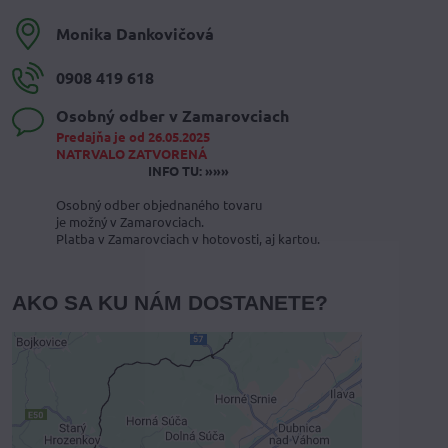
Monika Dankovičová
0908 419 618
Osobný odber v Zamarovciach
Predajňa je od 26.05.2025
NATRVALO ZATVORENÁ
INFO TU: »»»
Osobný odber objednaného tovaru
je možný v Zamarovciach.
Platba v Zamarovciach v hotovosti, aj kartou.
AKO SA KU NÁM DOSTANETE?
Externý obsah je blokovaný
Voľbami súkromia