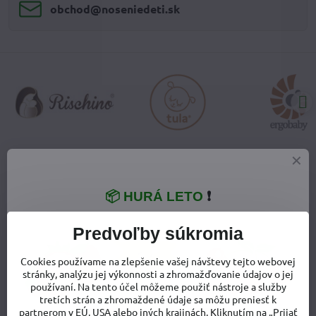
obchod​@noseniedeti​.sk
VŠETKO O NÁKUPE
📦 HURÁ LETO
❗
Doprava a poštovné
Predvoľby súkromia
Výmena tovaru
Cookies používame na zlepšenie vašej návštevy tejto webovej
stránky, analýzu jej výkonnosti a zhromažďovanie údajov o jej
Vrátenie tovaru - odstúpenie od zmluvy
používaní. Na tento účel môžeme použiť nástroje a služby
tretích strán a zhromaždené údaje sa môžu preniesť k
Reklamácia tovaru
partnerom v EÚ, USA alebo iných krajinách. Kliknutím na „Prijať