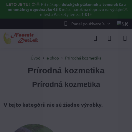
LETO JE TU!
😎🌞
Pri nákupe
detských pláteniek a tenisiek 👟
a
✕
minimálnej objednávke 45 €
máte nárok na dopravu na výdajné
miesta Packety len za
1 €
❗⚡️
Panel používateľa
Úvod
e-shop
Prírodná kozmetika
Prírodná kozmetika
Prírodná kozmetika