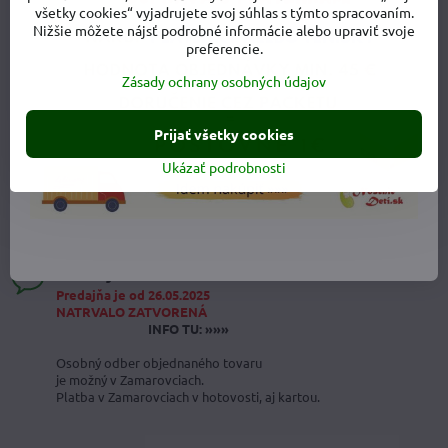
všetky cookies“ vyjadrujete svoj súhlas s týmto spracovaním.
Ochrana osobných údajov
Nižšie môžete nájsť podrobné informácie alebo upraviť svoje
preferencie.
Obchodné podmienky
Zásady ochrany osobných údajov
Prijať všetky cookies
OSOBNÝ ODBER V ZAMAROVCIACH
Ukázať podrobnosti
Monika Dankovičová
0908 419 618
Osobný odber v Zamarovciach
Predajňa je od 26.05.2025
NATRVALO ZATVORENÁ
INFO TU: »»»
Osobný odber objednaného tovaru
je možný v Zamarovciach.
Platba v Zamarovciach v hotovosti, aj kartou.