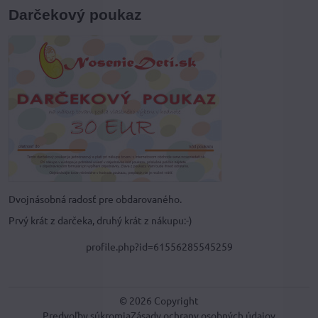
Darčekový poukaz
Dvojnásobná radosť pre obdarovaného.
Prvý krát z darčeka, druhý krát z nákupu:-)
profile.php?id=61556285545259
©
2026
Copyright
Predvoľby súkromia
Zásady ochrany osobných údajov