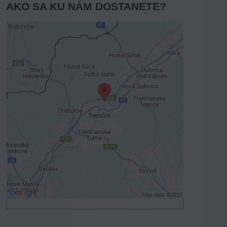
AKO SA KU NÁM DOSTANETE?
Externý obsah je blokovaný
Voľbami súkromia
Prajete si načítať externý obsah?
Povoliť tentokrát
Povoliť a zapamätať - súhlas s druhom
cookie: Funkčné
Otvoriť obsah v novom okne