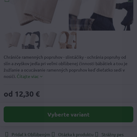
Chrániče ramenných popruhov - slintáčiky - ochránia popruhy od
slín a zvyškov jedla pri veľmi obľúbenej činnosti bábätiek a tou je
žužlanie a ocucávanie ramenných popruhov keď dieťatko sedí v
nosiči.
Čítajte viac
od 12,30 €
Vyberte variant
Pridať k Obľúbeným
Otázka k produktu
Strážny pes