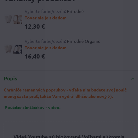
Vyberte farbu/dezén:
Prírodné
Tovar nie je skladom
12,30 €
Vyberte farbu/dezén:
Prírodné Organic
Tovar nie je skladom
16,40 €
Popis
Chrániče ramenných popruhov - vďaka nim budete svoj nosič
menej často prať, takže Vám vydrží dlhšie ako nový :-).
Použitie slintáčikov - video:
Videá Youtube sú blokované Voľbami súkromia