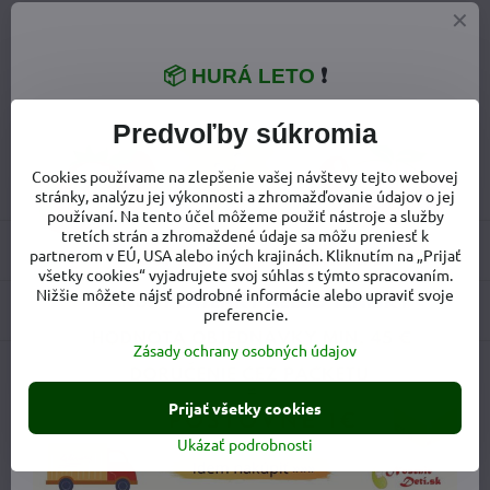
📦 HURÁ LETO
❗
Viac z kategórie
Predvoľby súkromia
Ergo nosič
Ergonomické nosiče
Cookies používame na zlepšenie vašej návštevy tejto webovej
Doplnky k nosičom
Doplnky k Ergobaby
stránky, analýzu jej výkonnosti a zhromažďovanie údajov o jej
používaní. Na tento účel môžeme použiť nástroje a služby
tretích strán a zhromaždené údaje sa môžu preniesť k
Recenzie
0
partnerom v EÚ, USA alebo iných krajinách. Kliknutím na „Prijať
všetky cookies“ vyjadrujete svoj súhlas s týmto spracovaním.
Nižšie môžete nájsť podrobné informácie alebo upraviť svoje
Diskusia
0
preferencie.
Zásady ochrany osobných údajov
Facebook
Twitter
Bluesky
Pinterest
Reddit
LinkedIn
WhatsApp
E-
mail
Prijať všetky cookies
Ukázať podrobnosti
Predchádzajúci produkt