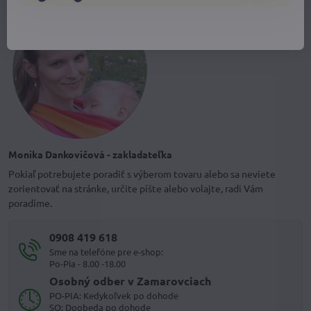
Monika Dankovičová - zakladateľka
Pokiaľ potrebujete poradiť s výberom tovaru alebo sa neviete
zorientovať na stránke, určite píšte alebo volajte, radi Vám
poradíme.
0908 419 618
Sme na telefóne pre e-shop:
Po-Pia - 8.00 -18.00
Osobný odber v Zamarovciach
PO-PIA: Kedykoľvek po dohode
SO: Doobeda po dohode