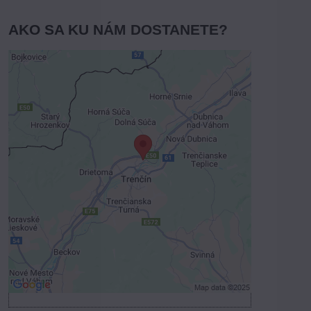
AKO SA KU NÁM DOSTANETE?
Externý obsah je blokovaný
Voľbami súkromia
Prajete si načítať externý obsah?
Povoliť tentokrát
Povoliť a zapamätať - súhlas s druhom
cookie: Funkčné
Otvoriť obsah v novom okne