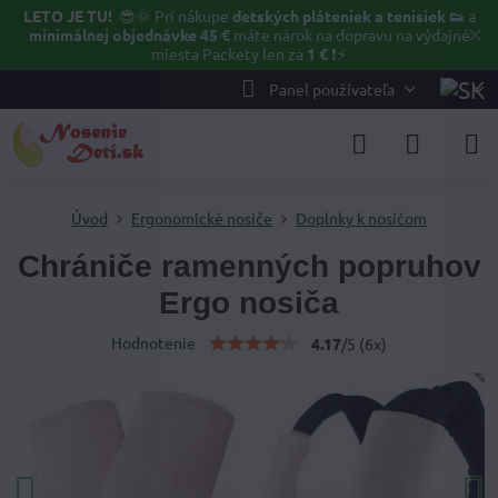
LETO JE TU!
😎🌞
Pri nákupe
detských pláteniek a tenisiek 👟
a
✕
minimálnej objednávke 45 €
máte nárok na dopravu na výdajné
miesta Packety len za
1 €
❗⚡️
Panel používateľa
Úvod
Ergonomické nosiče
Doplnky k nosičom
Chrániče ramenných popruhov
Ergo nosiča
Hodnotenie
4.17
/
5
(
6
x)