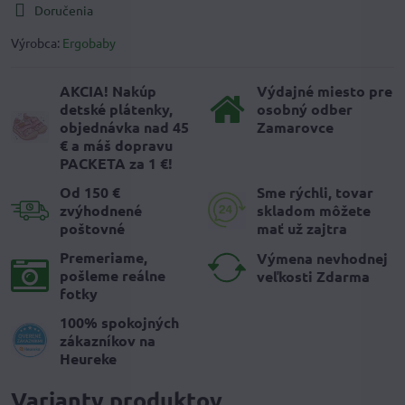
Doručenia
Výrobca:
Ergobaby
AKCIA! Nakúp
Výdajné miesto pre
detské plátenky,
osobný odber
objednávka nad 45
Zamarovce
€ a máš dopravu
PACKETA za 1 €!
Od 150 €
Sme rýchli, tovar
zvýhodnené
skladom môžete
poštovné
mať už zajtra
Premeriame,
Výmena nevhodnej
pošleme reálne
veľkosti Zdarma
fotky
100% spokojných
zákazníkov na
Heureke
Varianty produktov