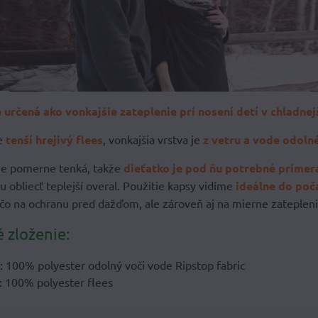
 určená ako vonkajšie zateplenie pri nosení detí v chladne
je
tenší hrejivý flees
, vonkajšia vrstva je
z vetru a vode odoln
je pomerne tenká, takže
dieťatko je pod ňu potrebné primera
u obliecť teplejší overal. Použitie kapsy vidíme
ideálne do poča
čo na ochranu pred dažďom, ale zároveň aj na mierne zatepleni
 zloženie:
a: 100% polyester odolný voči vode Ripstop fabric
: 100% polyester flees