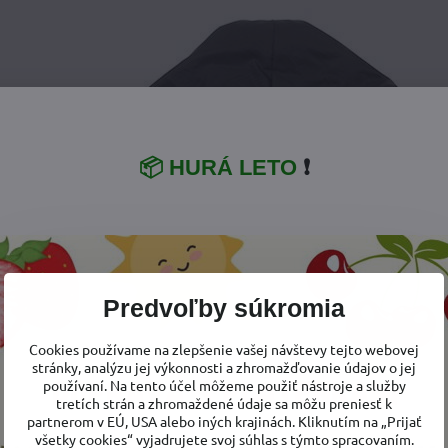
📦 HURÁ LETO
❗
Predvoľby súkromia
Cookies používame na zlepšenie vašej návštevy tejto webovej
stránky, analýzu jej výkonnosti a zhromažďovanie údajov o jej
používaní. Na tento účel môžeme použiť nástroje a služby
tretích strán a zhromaždené údaje sa môžu preniesť k
partnerom v EÚ, USA alebo iných krajinách. Kliknutím na „Prijať
všetky cookies“ vyjadrujete svoj súhlas s týmto spracovaním.