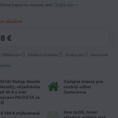
Zimná kapsa na nosenie detí
Čítajte viac
 je skladom
28 €
 k Obľúbeným
Otázka k produktu
Strážny pes
Doručenia
gobaby
KCIA! Nakúp detské
Výdajné miesto pre
látenky, objednávka
osobný odber
ad 45 € a máš
Zamarovce
opravu PACKETA za
 €!
Sme rýchli, tovar
d 150 € zvýhodnené
skladom môžete mať