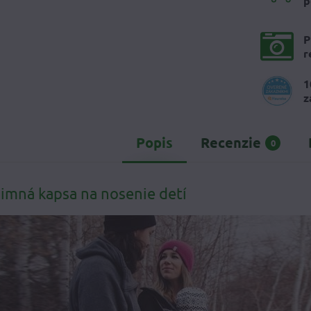
p
P
r
1
z
Popis
Recenzie
0
imná kapsa na nosenie detí