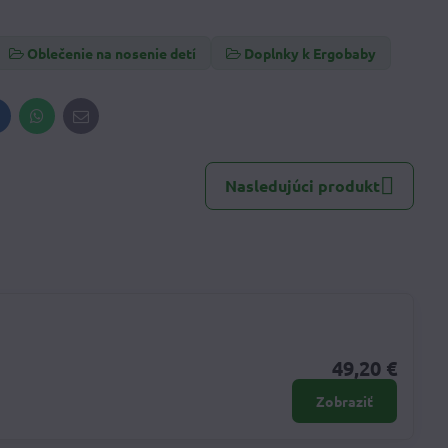
Oblečenie na nosenie detí
Doplnky k Ergobaby
inkedIn
WhatsApp
E-
mail
Nasledujúci produkt
49,20 €
Zobraziť