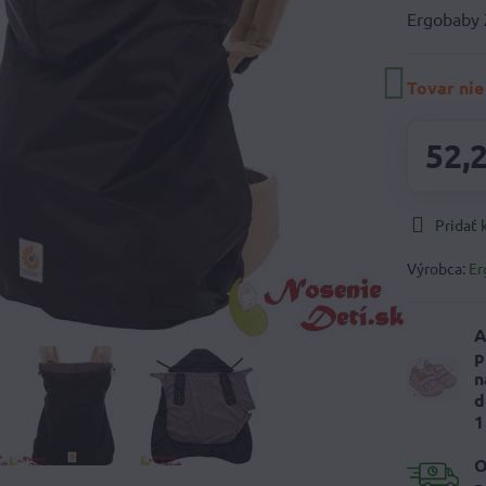
Ergobaby 
Tovar nie
52,
Pridať
Výrobca:
Er
A
p
n
d
1
O