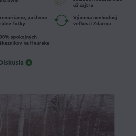
oštovné
už zajtra
remeriame, pošleme
Výmena nevhodnej
eálne fotky
veľkosti Zdarma
00% spokojných
ákazníkov na Heureke
Diskusia
0