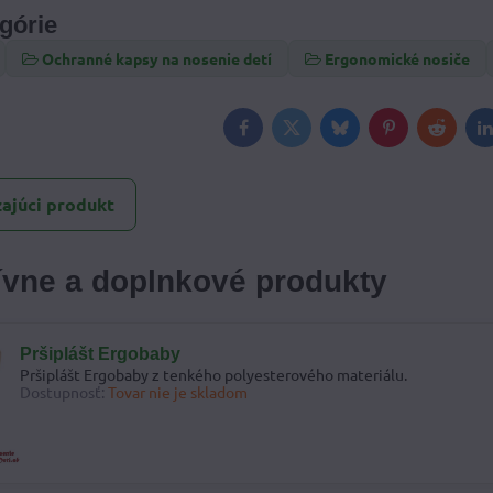
egórie
Ochranné kapsy na nosenie detí
Ergonomické nosiče
Facebook
Twitter
Bluesky
Pinterest
Reddit
L
ajúci produkt
tívne a doplnkové produkty
Pršiplášt Ergobaby
Pršiplášt Ergobaby z tenkého polyesterového materiálu.
Dostupnosť:
Tovar nie je skladom