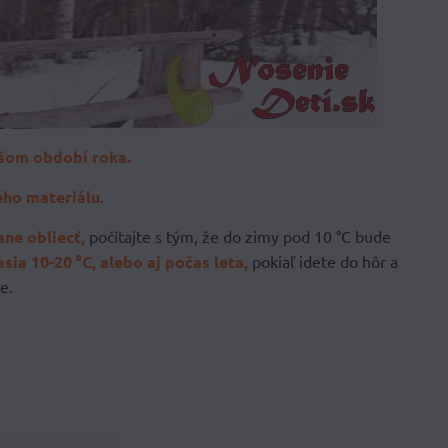
jšom období roka.
ého materiálu
.
ne obliecť,
počítajte s tým, že do zimy pod 10 °C bude
sia 10-20 °C, alebo aj počas leta,
pokiaľ idete do hôr a
e.