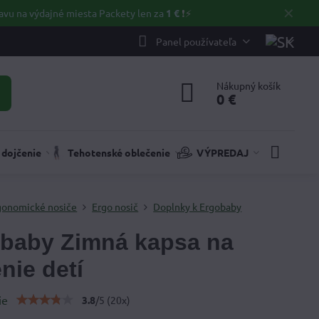
✕
avu na výdajné miesta Packety len za
1 €
❗⚡️
Panel používateľa
Nákupný košík
0 €
 dojčenie
Tehotenské oblečenie
VÝPREDAJ
gonomické nosiče
Ergo nosič
Doplnky k Ergobaby
baby Zimná kapsa na
nie detí
ie
3.8
/
5
(
20
x)