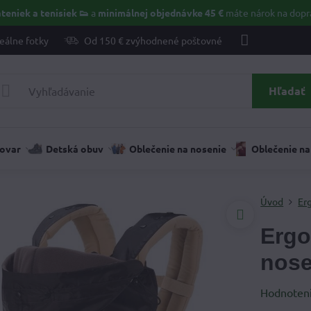
teniek a tenisiek 👟
a
minimálnej objednávke 45 €
máte nárok na dopr
eálne fotky
Od 150 € zvýhodnené poštovné
Hľadať
tovar
Detská obuv
Oblečenie na nosenie
Oblečenie na
Úvod
Er
Ergo
nose
Hodnoten