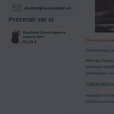
obchod​@noseniedeti​.sk
Prezerali ste si
Ergobaby Zimná kapsa na
nosenie detí
Zimná kapsa je
52,28 €
Zvnútra kapsy 
Náš tip:
Kapsa 
potrebné dieťať
potrebujete nie
Materiálové
vonkajšia vrstv
vnútorná vrstva