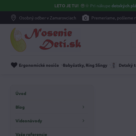
LETO JE TU!
😎🌞
Pri nákupe
detských plá
Osobný odber v Zamarovciach
Premeriame, pošleme r
Ergonomické nosiče
Babyšatky, Ring Slingy
Detský 
Úvod
Blog
Videonávody
Vaše referencie