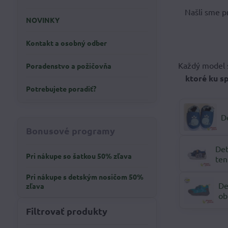
Našli sme p
NOVINKY
Kontakt a osobný odber
Každý model 
Poradenstvo a požičovňa
ktoré ku s
Potrebujete poradiť?
D
Bonusové programy
Det
Pri nákupe so šatkou 50% zľava
ten
Pri nákupe s detským nosičom 50%
De
zľava
ob
Filtrovať produkty