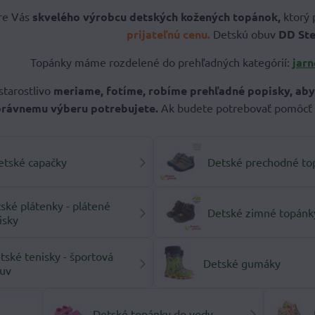
re Vás
skvelého výrobcu detských kožených topánok,
ktorý
prijateľnú cenu.
Detskú obuv
DD St
Topánky máme rozdelené do prehľadných kategórií:
jarn
starostlivo
meriame, fotíme, robíme prehľadné popisky, aby
právnemu výberu potrebujete.
Ak budete potrebovať pomôcť 
etské capačky
Detské prechodné to
ské plátenky - plátené
Detské zimné topánk
isky
tské tenisky - športová
Detské gumáky
uv
Detské topánky do vody