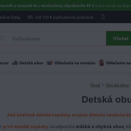
teniek a tenisiek 👟
a
minimálnej objednávke 45 €
máte nárok na dopr
eálne fotky
Od 150 € zvýhodnené poštovné
Hľadať
tovar
Detská obuv
Oblečenie na nosenie
Oblečenie na
Úvod
Detská obuv
Detská ob
Aké kvalitné detské topánky svojmu dieťaťu zaobstaráte
e
prvé detské topánky
sa odporúča
mäkká a ohybná obuv,
kt