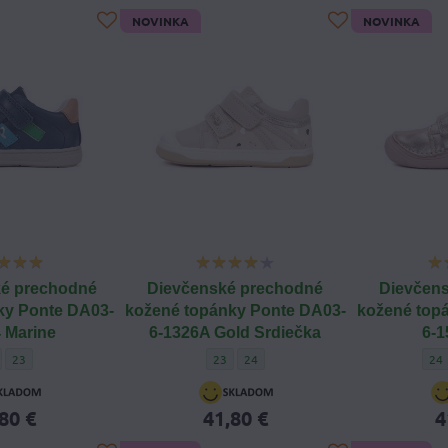
NOVINKA
NOVINKA
é prechodné
Dievčenské prechodné
Dievčen
ky Ponte DA03-
kožené topánky Ponte DA03-
kožené top
 Marine
6-1326A Gold Srdiečka
6-1
apčenské prechodné kožené topánky Ponte DA03-6-1104 Marine - Veľkosť obuvi:
Chlapčenské prechodné kožené topánky Ponte DA03-6-1104 Marine - Veľkosť o
Dievčenské prechodné kožené topánky Pont
Dievčenské prechodné kožené topánk
Die
23
23
24
24
80 €
41,80 €
4