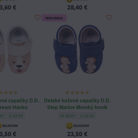
3,60 €
28,40 €
NOVINKA
ené capačky D.D.
Detské kožené capačky D.D.
Cream Havko
Step Marine Morský koník
Hviezda - Veľkosť capačiek:
 kožené capačky D.D. Step Cream Havko - Veľkosť capačiek:
Detské kožené capačky D.D. Step Cream Havko - Veľkosť capačiek:
Detské kožené capačky D.D. Step Marine Morsk
Detské kožené capačky D.D. Step M
-21
L: 22-23
M: 20-21
L: 22-23
3,50 €
23,50 €