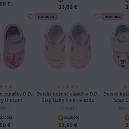
60 €
33,60 €
3
NOVINKA
NOVINKA
é capačky D.D.
Detské kožené capačky D.D.
Detské kož
ry Unicorn
Step Baby Pink Hviezda
Step 
ské kožené capačky D.D. Strawberry Unicorn - Veľkosť capačiek:
Detské kožené capačky D.D. Step Baby Pink 
Detské
20-21
M: 20-21
M: 20
50 €
23,50 €
2