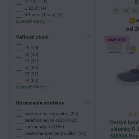
M: 20-21 (5)
B
L: 22-23 (4)
Chlapčenské le
Chlapčen
Chl
27
28
30
0-6 mes. (11cm) (3)
zobraziť všetky
od 2
Veľkosť obuvi
NOVINKA
19 (10)
20 (48)
21 (41)
22 (92)
23 (57)
24 (83)
zobraziť všetky
Upresnenie modelov
barefoot mäkký opätok (93)
barefoot pevný opätok (20)
Detské bare
spevnená päta (165)
plátenky D.
čiastočne spevnený opätok (43)
61089A Roya