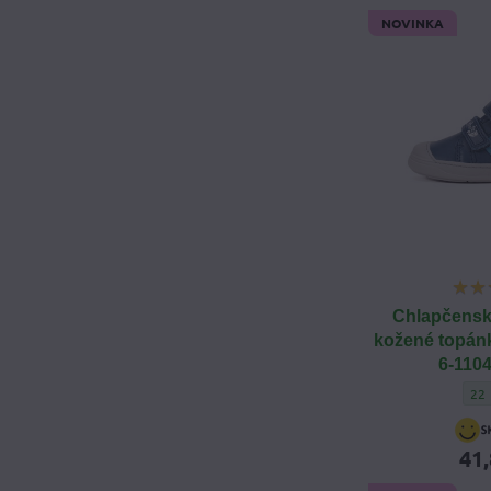
NOVINKA
Chlapčensk
kožené topán
6-1104
Chl
22
41,