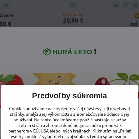
ské barefoot otvorené plátenky D. D. Step C086-61089A Royal Blue Jeans - Veľkos
Detské barefoot otvorené plátenky D. D. Step C086-61089A Royal Blue Jeans - 
Detské barefoot letné plátenky D. D. St
Dievčenské bar
Dievčensk
Die
25
22
26
27
28
Vypredané
20,90 €
90 €
od
NOVINKA
NOVINKA
📦 HURÁ LETO
❗
Predvoľby súkromia
Cookies používame na zlepšenie vašej návštevy tejto webovej
stránky, analýzu jej výkonnosti a zhromažďovanie údajov o jej
ané tenisky D.
Dievčenské tenisky D.D. Step
Detské te
používaní. Na tento účel môžeme použiť nástroje a služby
0-61859A Dove
F065-61776B Strawberry
Čierne Fo
tretích strán a zhromaždené údaje sa môžu preniesť k
partnerom v EÚ, USA alebo iných krajinách. Kliknutím na „Prijať
rey
Srdiečka
Detské te
Det
26
27
všetky cookies“ vyjadrujete svoj súhlas s týmto spracovaním.