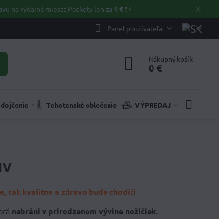
✕
avu na výdajné miesta Packety len za
1 €
❗⚡️
Panel používateľa
Nákupný košík
0 €
 dojčenie
Tehotenské oblečenie
VÝPREDAJ
uv
, tak kvalitne a zdravo bude chodiť!
orá
nebráni v prirodzenom vývine nožičiek.