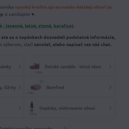
 ponúka
vysokú kvalitu spracovania detskej obuvi za
ep
si zamilujete ♥.
é - jesenné
,
letné
,
zimné
,
barefoot
.
 ste sa o topánkach dozvedeli podstatné informácie,
s výberom, stačí
zavolať, alebo napísať cez náš chat.
pánky
Detské sandále - letná obuv
y, čižmy
Barefoot
Doplnky, ošetrovanie obuvi
Detské papučky, prezuvky