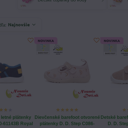
Najnovšie
dľa:
NOVINKA
NOVINKA
letné plátenky
Dievčenské barefoot otvorené
Detské baref
0-61143B Royal
plátenky D. D. Step C086-
D. D. St