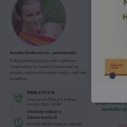
27,
NOVINKA
Monika Dankovičová - zakladateľka
Pokiaľ potrebujete poradiť s výberom
tovaru alebo sa neviete zorientovať na
stránke, určite píšte alebo volajte, radi Vám
poradíme.
0908 419 618
Sme na telefóne pre e-shop:
Detské letné b
Po-Pia - 8.00 -18.00
sandálky Ig
Osobný odber v
Zamarovciach
PO-PIA: Kedykoľvek po dohode
Vyp