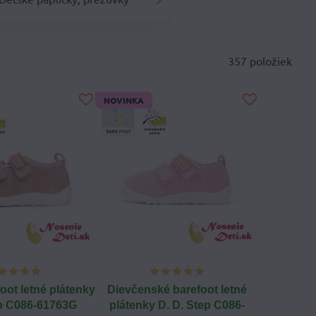
357
položiek
NOVINKA
oot letné plátenky
Dievčenské barefoot letné
ep C086-61763G
plátenky D. D. Step C086-