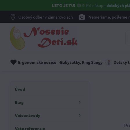
LETO JE TU!
😎🌞
Pri nákupe
detských plá
Osobný odber v Zamarovciach
Premeriame, pošleme r
Ergonomické nosiče
Babyšatky, Ring Slingy
Detský 
Úvod
Blog
Videonávody
Pr
Vaše referencie