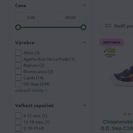
Cena
Od:
Do:
Radiť po
Výrobca
NOVINKA
Afelo (3)
Agatha Ruiz De La Prada (1)
Bighorn (2)
Biomecanics (3)
Capiki (14)
DD Step (249)
zobraziť všetky
Veľkosť capačiek
6-12 mes. (1)
12-18 mes. (1)
Chlapčenské 
S: 18-19 (4)
D.D. Step C10