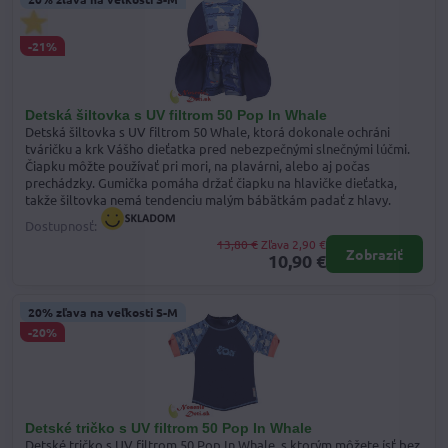
-21%
Detská šiltovka s UV filtrom 50 Pop In Whale
Detská šiltovka s UV filtrom 50 Whale, ktorá dokonale ochráni
tváričku a krk Vášho dieťatka pred nebezpečnými slnečnými lúčmi.
Čiapku môžte používať pri mori, na plavárni, alebo aj počas
prechádzky. Gumička pomáha držať čiapku na hlavičke dieťatka,
takže šiltovka nemá tendenciu malým bábätkám padať z hlavy.
Dostupnosť:
13,80 €
Zľava 2,90 €
Zobraziť
10,90 €
20% zľava na veľkosti S-M
-20%
Detské tričko s UV filtrom 50 Pop In Whale
Detské tričko s UV filtrom 50 Pop In Whale, s ktorým môžete ísť bez