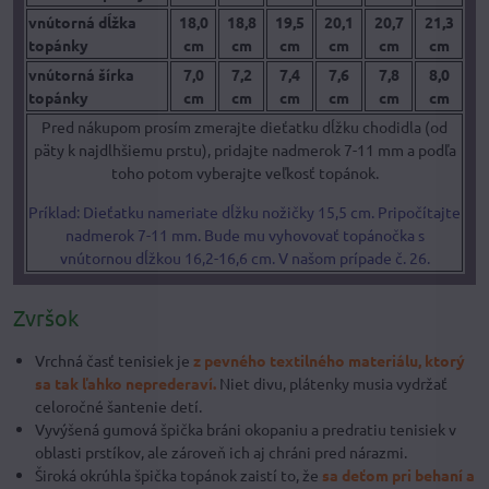
vnútorná dĺžka
18,0
18,8
19,5
20,1
20,7
21,3
topánky
cm
cm
cm
cm
cm
cm
vnútorná šírka
7,0
7,2
7,4
7,6
7,8
8,0
topánky
cm
cm
cm
cm
cm
cm
Pred nákupom prosím zmerajte dieťatku dĺžku chodidla (od
päty k najdlhšiemu prstu), pridajte nadmerok 7-11 mm a podľa
toho potom vyberajte veľkosť topánok.
Príklad: Dieťatku nameriate dĺžku nožičky 15,5 cm. Pripočítajte
nadmerok 7-11 mm. Bude mu vyhovovať topánočka s
vnútornou dĺžkou 16,2-16,6 cm. V našom prípade č. 26.
Zvršok
Vrchná časť tenisiek je
z pevného textilného materiálu, ktorý
sa tak ľahko neprederaví.
Niet divu, plátenky musia vydržať
celoročné šantenie detí.
Vyvýšená gumová špička bráni okopaniu a predratiu tenisiek v
oblasti prstíkov, ale zároveň ich aj chráni pred nárazmi.
Široká okrúhla špička topánok zaistí to, že
sa deťom pri behaní a