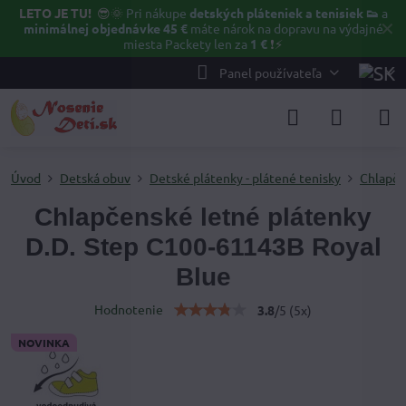
LETO JE TU!
😎🌞
Pri nákupe
detských pláteniek a tenisiek 👟
a
✕
minimálnej objednávke 45 €
máte nárok na dopravu na výdajné
miesta Packety len za
1 €
❗⚡️
Panel používateľa
Úvod
Detská obuv
Detské plátenky - plátené tenisky
Chlapče
Chlapčenské letné plátenky
D.D. Step C100-61143B Royal
Blue
Hodnotenie
3.8
/
5
(
5
x)
NOVINKA