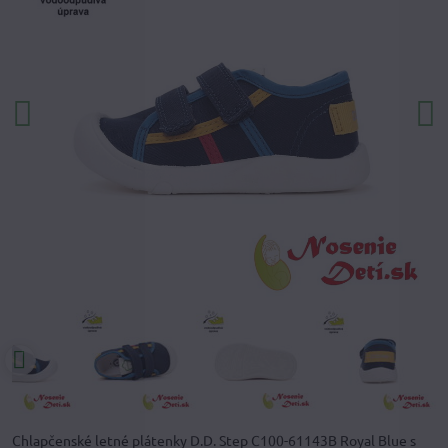
Chlapčenské letné plátenky D.D. Step C100-61143B Royal Blue s