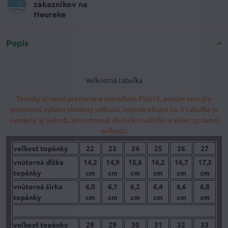
zákazníkov na
Heureke
Popis
Veľkostná tabuľka
Tenisky sú nami premerané meradlom Plus12, prosím venujte
pozornosť výberu vhodnej veľkosti, nepodceňujte to. V tabuľke je
uvedený aj spôsob, ako odmerať dieťatku nožičku a výber správnej
veľkosti.
veľkosť topánky
22
23
24
25
26
27
vnútorná dĺžka
14,2
14,9
15,6
16,2
16,7
17,3
topánky
cm
cm
cm
cm
cm
cm
vnútorná šírka
6,0
6,1
6,2
6,4
6,6
6,8
topánky
cm
cm
cm
cm
cm
cm
veľkosť topánky
28
29
30
31
32
33