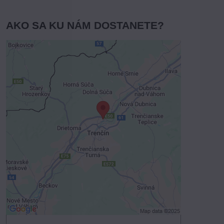
AKO SA KU NÁM DOSTANETE?
Externý obsah je blokovaný
Voľbami súkromia
Prajete si načítať externý obsah?
Povoliť tentokrát
Povoliť a zapamätať - súhlas s druhom
cookie: Funkčné
Otvoriť obsah v novom okne