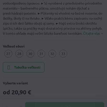
vodoodpudivou úpravou. ►Sú vyrobené z priedušného prírodného
materiálu – bavlneného plátna, umožňujú nohám dýchať a
predchádzajú poteniu. ►Plátenky sú vhodné na bežné nosenie, do
škôlky, školy či na ihrisko. ►Vďaka praktickému zapínaniu na suchý
zips si ich deti ľahko obujú aj samy. ►Majú extra širokú okrúhlu
špičku, takže sa prstíky majú dostatočný priestor na aktívny pohyb.
V tomto ohľade majú veľmi blízko barefoot teniskám.
Čítajte viac
Veľkosť obuvi
27
28
30
31
32
33
Tabuľka veľkostí
Vyberte variant
od 20,90 €