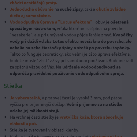
chôdzi nestláčajú prsty.
Jednoduché obúvanie
na
suché zipsy,
takže
obutie zvládne
dieťa aj samostatne.
Vodoodpudivá úprava
s "Lotus efektom"
- obuv je
ošetrená
špeciálnym nástrekom,
vďaka ktorému sa špina na povrchu
"nezažerie", ale pri umývaní vodou pôjde ľahšie zmyť.
Kvapôčky
vody pri daždi vďaka Lotus efektu nevsiaknu do povrchu, ale
nabalia na seba čiastočky špiny a stečú po povrchu topánky.
Takto to funguje teoreticky, ako veľmi je táto úprava efektívna,
budete musieť zistiť až vy pri samotnom používaní. Budeme radi
za spätnú väzbu od Vás.
Na udržanie vodoodpudivosti sa
odporúča pravidelné používanie vodoodpudivého spreja.
Stielka
Je vyberateľná,
v prstovej časti je vysoká 3 mm, pod pätou
vyššia pre príjemnejší došľap.
Veľmi príjemne sa na stielke
vďaka jej mäkkosti stojí.
Na vrchnej časti stielky je
vrstvička kože, ktorá absor
buje
vlhkosť a pot.
Stielka je tvarovaná v oblasti klenby.
V oblasti päty je vyvýšená, čo zabezpečuje
uloženie päty a