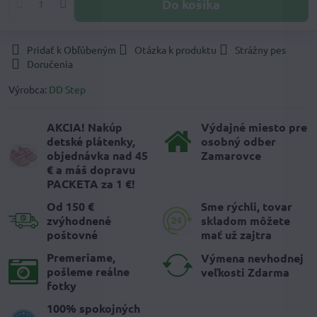
Do košíka
Pridať k Obľúbeným
Otázka k produktu
Strážny pes
Doručenia
Výrobca:
DD Step
AKCIA! Nakúp
Výdajné miesto pre
detské plátenky,
osobný odber
objednávka nad 45
Zamarovce
€ a máš dopravu
PACKETA za 1 €!
Od 150 €
Sme rýchli, tovar
zvýhodnené
skladom môžete
poštovné
mať už zajtra
Premeriame,
Výmena nevhodnej
pošleme reálne
veľkosti Zdarma
fotky
100% spokojných