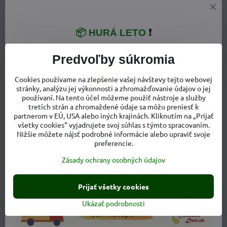
📦 HURÁ LETO
❗
Predvoľby súkromia
Cookies používame na zlepšenie vašej návštevy tejto webovej
stránky, analýzu jej výkonnosti a zhromažďovanie údajov o jej
používaní. Na tento účel môžeme použiť nástroje a služby
tretích strán a zhromaždené údaje sa môžu preniesť k
partnerom v EÚ, USA alebo iných krajinách. Kliknutím na „Prijať
všetky cookies“ vyjadrujete svoj súhlas s týmto spracovaním.
Nižšie môžete nájsť podrobné informácie alebo upraviť svoje
preferencie.
Viac z kategórie
Zásady ochrany osobných údajov
Detská obuv
Detské plátenky - plátené tenisky
Prijať všetky cookies
Chlapčenské plátenky
Ukázať podrobnosti
Doplnkové informácie