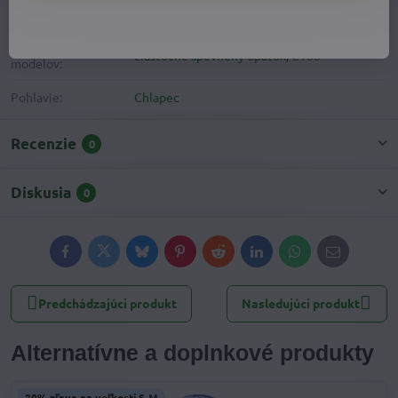
Kategória:
Chlapčenské plátenky
Upresnenie
čiastočne spevnený opätok
,
C100
modelov:
Pohlavie:
Chlapec
Recenzie
0
Diskusia
0
Facebook
Twitter
Bluesky
Pinterest
Reddit
LinkedIn
WhatsApp
E-
mail
Predchádzajúci produkt
Nasledujúci produkt
Alternatívne a doplnkové produkty
20% zľava na veľkosti S-M