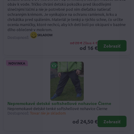
obáv k vode. Tričko chráni detskú pokožku pred škodlivými
slnečnými lúčmi a nie je potrebné pod ním dieťatko natierať
ochranným krémom. Je vynikajúce na ochranu ramienok, krku a
chrbátika pred spálením. Materiál je tenký a rýchlo schne, čo určite
ocenia mamičky, ktoré nechcú, aby ich deti boli po okúpaní v bazéne
dlho oblečené v mokrom.
Dostupnosť:
od 20 €
Zľava 4 €
Zobraziť
od 16 €
NOVINKA
Nepremokavé detské softshellové nohavice Čierne
Nepremokavé detské tenké softshellové nohavice Čierne
Dostupnosť:
Tovar nie je skladom
od 24,50 €
Zobraziť