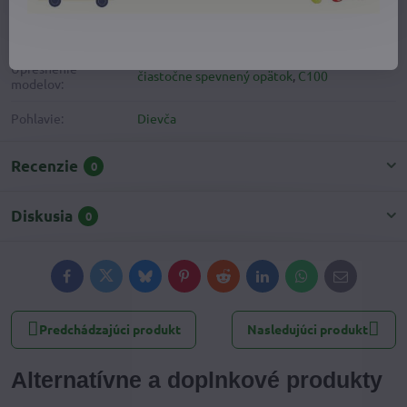
Doplnkové informácie
Kategória:
Dievčenské plátenky
Upresnenie
čiastočne spevnený opätok
,
C100
modelov:
Pohlavie:
Dievča
Recenzie
0
Diskusia
0
Facebook
Twitter
Bluesky
Pinterest
Reddit
LinkedIn
WhatsApp
E-
mail
Predchádzajúci produkt
Nasledujúci produkt
Alternatívne a doplnkové produkty