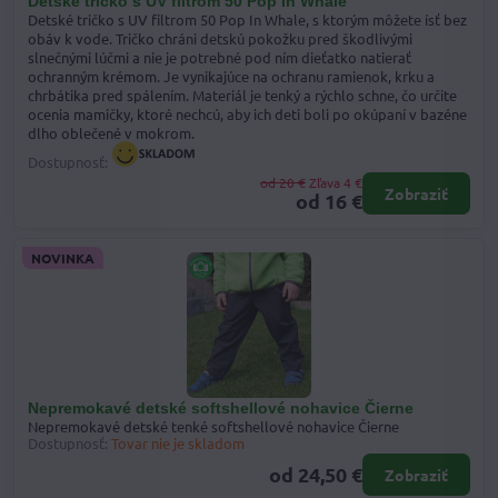
Detské tričko s UV filtrom 50 Pop In Whale
Detské tričko s UV filtrom 50 Pop In Whale, s ktorým môžete ísť bez
obáv k vode. Tričko chráni detskú pokožku pred škodlivými
slnečnými lúčmi a nie je potrebné pod ním dieťatko natierať
ochranným krémom. Je vynikajúce na ochranu ramienok, krku a
chrbátika pred spálením. Materiál je tenký a rýchlo schne, čo určite
ocenia mamičky, ktoré nechcú, aby ich deti boli po okúpaní v bazéne
dlho oblečené v mokrom.
Dostupnosť:
od 20 €
Zľava 4 €
Zobraziť
od 16 €
NOVINKA
Nepremokavé detské softshellové nohavice Čierne
Nepremokavé detské tenké softshellové nohavice Čierne
Dostupnosť:
Tovar nie je skladom
od 24,50 €
Zobraziť