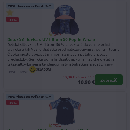
20% zľava na veľkosti S-M
-21%
Detská šiltovka s UV filtrom 50 Pop In Whale
Detská šiltovka s UV filtrom 50 Whale, ktorá dokonale ochráni
tváričku a krk Vášho dieťatka pred nebezpečnými slnečnými lúčmi.
Čiapku môžte používať pri mori, na plavárni, alebo aj počas
prechádzky. Gumička pomáha držať čiapku na hlavičke dieťatka,
takže šiltovka nemá tendenciu malým bábätkám padať z hlavy.
Dostupnosť:
13,80 €
Zľava 2,90 €
Zobraziť
10,90 €
20% zľava na veľkosti S-M
-20%