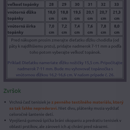
veľkosť topánky
28
29
30
31
32
33
vnútorná dĺžka
18,0
18,8
19,5
20,1
20,7
21,3
topánky
cm
cm
cm
cm
cm
cm
vnútorná šírka
7,0
7,2
7,4
7,6
7,8
8,0
topánky
cm
cm
cm
cm
cm
cm
Pred nákupom prosím zmerajte dieťatku dĺžku chodidla (od
päty k najdlhšiemu prstu), pridajte nadmerok 7-11 mm a podľa
toho potom vyberajte veľkosť topánok.
Príklad: Dieťatku nameriate dĺžku nožičky 15,5 cm. Pripočítajte
nadmerok 7-11 mm. Bude mu vyhovovať topánočka s
vnútornou dĺžkou 16,2-16,6 cm. V našom prípade č. 26.
Zvršok
Vrchná časť tenisiek je
z pevného textilného materiálu, ktorý
sa tak ľahko neprederaví.
Niet divu, plátenky musia vydržať
celoročné šantenie detí.
Vyvýšená gumová špička bráni okopaniu a predratiu tenisiek v
oblasti prstíkov, ale zároveň ich aj chráni pred nárazmi.