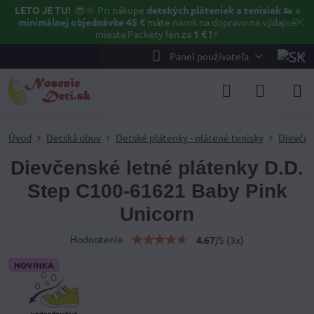
LETO JE TU!
😎🌞
Pri nákupe
detských pláteniek a tenisiek 👟
a
✕
minimálnej objednávke 45 €
máte nárok na dopravu na výdajné
miesta Packety len za
1 €
❗⚡️
Panel používateľa
Úvod
Detská obuv
Detské plátenky - plátené tenisky
Dievčen
Dievčenské letné plátenky D.D.
Step C100-61621 Baby Pink
Unicorn
Hodnotenie
4.67
/
5
(
3
x)
NOVINKA