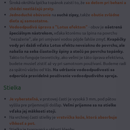
Široká okrúhla špička topánok zaistí to, že
sa deťom pri behaní a
chôdzi nestláčajú prsty.
Jednoduché obúvanie
na
suché zipsy,
takže
obutie zvládne
dieťa aj samostatne.
Vodoodpudivá úprava
s "Lotus efektom"
- obuv je
ošetrená
špeciálnym nástrekom,
vďaka ktorému sa špina na povrchu
"nezažerie", ale pri umývaní vodou pôjde ľahšie zmyť.
Kvapôčky
vody pri daždi vďaka Lotus efektu nevsiaknu do povrchu, ale
nabalia na seba čiastočky špiny a stečú po povrchu topánky.
Takto to funguje teoreticky, ako veľmi je táto úprava efektívna,
budete musieť zistiť až vy pri samotnom používaní. Budeme radi
za spätnú väzbu od Vás.
Na udržanie vodoodpudivosti sa
odporúča pravidelné používanie vodoodpudivého spreja.
Stielka
Je vyberateľná,
v prstovej časti je vysoká 3 mm, pod pätou
vyššia pre príjemnejší došľap.
Veľmi príjemne sa na stielke
vďaka jej mäkkosti stojí.
Na vrchnej časti stielky je
vrstvička kože, ktorá absor
buje
vlhkosť a pot.
Stielka je tvarovaná v oblasti klenby.