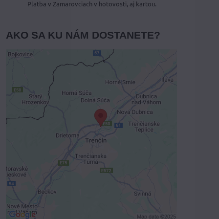
Platba v Zamarovciach v hotovosti, aj kartou.
AKO SA KU NÁM DOSTANETE?
Externý obsah je blokovaný
Voľbami súkromia
Prajete si načítať externý obsah?
Povoliť tentokrát
Povoliť a zapamätať - súhlas s druhom
cookie: Funkčné
Otvoriť obsah v novom okne