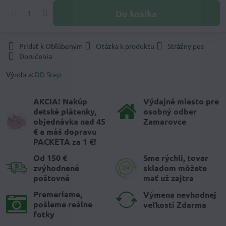
Do košíka
Pridať k Obľúbeným
Otázka k produktu
Strážny pes
Doručenia
Výrobca:
DD Step
AKCIA! Nakúp
Výdajné miesto pre
detské plátenky,
osobný odber
objednávka nad 45
Zamarovce
€ a máš dopravu
PACKETA za 1 €!
Od 150 €
Sme rýchli, tovar
zvýhodnené
skladom môžete
poštovné
mať už zajtra
Premeriame,
Výmena nevhodnej
pošleme reálne
veľkosti Zdarma
fotky