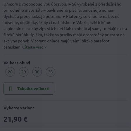
Unicorn s vodoodpudivou úpravou. ►Sú vyrobené z priedušného
prírodného materiálu – bavlneného plátna, umožňujú nohám
dýchať a predchádzajú poteniu. ►Plátenky sú vhodné na bežné
nosenie, do škôlky, školy či na ihrisko. ►Vďaka praktickému
zapínaniu na suchý zips si ich deti ľahko obujú aj samy. ►Majú extra
širokú okrúhlu špičku, takže sa prstíky majú dostatočný priestor na
aktívny pohyb. V tomto ohľade majú veľmi blízko barefoot
teniskám.
Čítajte viac
Veľkosť obuvi
28
29
30
33
Tabuľka veľkostí
Vyberte variant
21,90 €