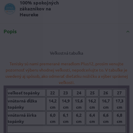
100% spokojných
zákazníkov na
Heureke
Popis
Veľkostná tabuľka
Tenisky sú nami premerané meradlom Plus12, prosím venujte
pozornosť výberu vhodnej veľkosti, nepodceňujte to. V tabuľke je
uvedený aj spôsob, ako odmerať dieťatku nožičku a výber správnej
veľkosti.
veľkosť topánky
22
23
24
25
26
27
vnútorná dĺžka
14,2
14,9
15,6
16,2
16,7
17,3
topánky
cm
cm
cm
cm
cm
cm
vnútorná šírka
6,0
6,1
6,2
6,4
6,6
6,8
topánky
cm
cm
cm
cm
cm
cm