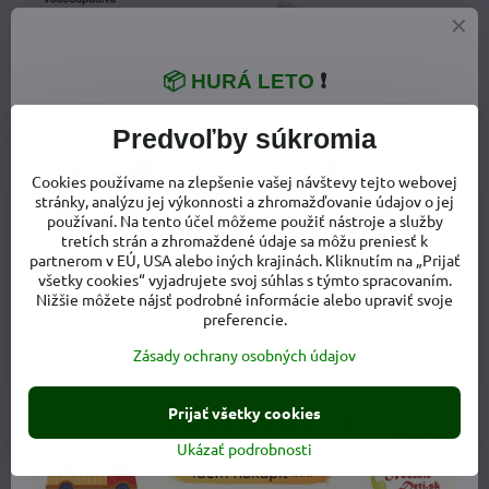
📦 HURÁ LETO
❗
Predvoľby súkromia
Cookies používame na zlepšenie vašej návštevy tejto webovej
stránky, analýzu jej výkonnosti a zhromažďovanie údajov o jej
používaní. Na tento účel môžeme použiť nástroje a služby
tretích strán a zhromaždené údaje sa môžu preniesť k
partnerom v EÚ, USA alebo iných krajinách. Kliknutím na „Prijať
všetky cookies“ vyjadrujete svoj súhlas s týmto spracovaním.
Nižšie môžete nájsť podrobné informácie alebo upraviť svoje
preferencie.
Zásady ochrany osobných údajov
Viac z kategórie
Detská obuv
Detské plátenky - plátené tenisky
Prijať všetky cookies
Dievčenské plátenky
Ukázať podrobnosti