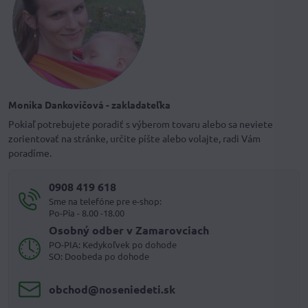
Monika Dankovičová - zakladateľka
Pokiaľ potrebujete poradiť s výberom tovaru alebo sa neviete
zorientovať na stránke, určite píšte alebo volajte, radi Vám
poradíme.
0908 419 618
Sme na telefóne pre e-shop:
Po-Pia - 8.00 -18.00
Osobný odber v Zamarovciach
PO-PIA: Kedykoľvek po dohode
SO: Doobeda po dohode
obchod​@noseniedeti​.sk