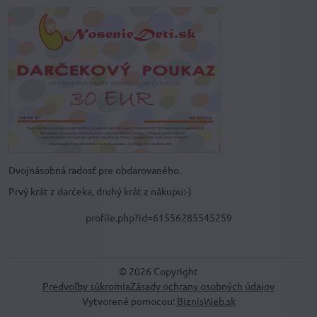
Dvojnásobná radosť pre obdarovaného.
Prvý krát z darčeka, druhý krát z nákupu:-)
profile.php?id=61556285545259
©
2026
Copyright
Predvoľby súkromia
Zásady ochrany osobných údajov
Vytvorené pomocou:
BiznisWeb.sk