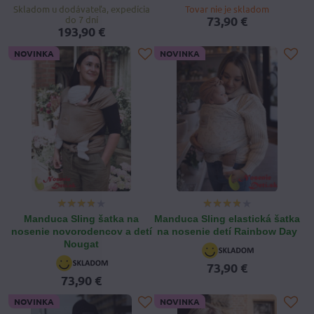
Skladom u dodávateľa, expedícia
Tovar nie je skladom
73,90 €
do 7 dní
193,90 €
NOVINKA
NOVINKA
Manduca Sling šatka na
Manduca Sling elastická šatka
nosenie novorodencov a detí
na nosenie detí Rainbow Day
Nougat
73,90 €
73,90 €
NOVINKA
NOVINKA