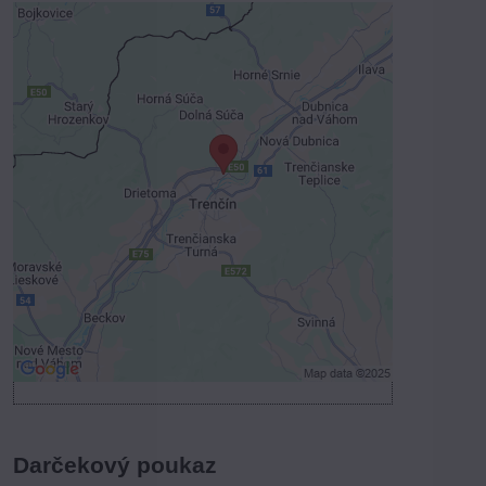
Externý obsah je blokovaný
Voľbami súkromia
Prajete si načítať externý obsah?
Povoliť tentokrát
Povoliť a zapamätať - súhlas s druhom
cookie: Funkčné
Otvoriť obsah v novom okne
Darčekový poukaz