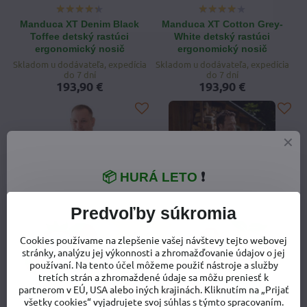
Manduca XT Denim Black
Manduca XT Cotton Grey-
Toffee detský rastúci
White detský rastúci
ergonomický nosič
ergonomický nosič
Skladom u dodávateľa, expedícia
Skladom u dodávateľa, expedícia
do 7 dní
do 7 dní
193,90 €
193,90 €
📦 HURÁ LETO
❗
Predvoľby súkromia
Cookies používame na zlepšenie vašej návštevy tejto webovej
stránky, analýzu jej výkonnosti a zhromažďovanie údajov o jej
používaní. Na tento účel môžeme použiť nástroje a služby
Manduca Sling elastická šatka
Manduca Sling Black
tretích strán a zhromaždené údaje sa môžu preniesť k
Light Grey
partnerom v EÚ, USA alebo iných krajinách. Kliknutím na „Prijať
Tovar nie je skladom
všetky cookies“ vyjadrujete svoj súhlas s týmto spracovaním.
73,90 €