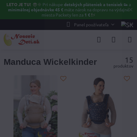
LETO JE TU!
😎🌞
Pri nákupe
detských pláteniek a tenisiek 👟
a
✕
minimálnej objednávke 45 €
máte nárok na dopravu na výdajné
miesta Packety len za
1 €
❗⚡️
Panel používateľa
15
Manduca Wickelkinder
produktov