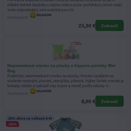
Mäkké detské topánky s teplou mikro-polar podšívkou, ktoré majú
vodu odpudzujúci, vetruodolný povrch.
Dostupnosť:
25,30 €
Zobraziť
Nepremokavé vrecko na plavky a kúpacie potreby Wet
Bag
Praktické, nepremokavé vrecko na plavky. Vrecko využijete na
vloženie mokrých, plaviek, uteráčika, plienok. Výber farieb vreciek je
bohatý, môžte si zakúpiť viac kusov a meniť podľa nálady ☺.
Dostupnosť:
8,90 €
Zobraziť
20% zľava na veľkosti S-M
-20%