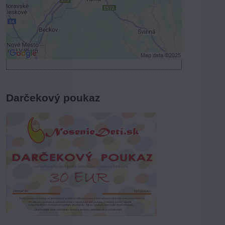
Povoliť a zapamätať - súhlas s druhom
cookie: Funkčné
Otvoriť obsah v novom okne
Darčekový poukaz