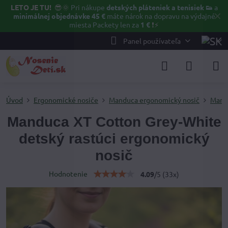
LETO JE TU!
😎🌞
Pri nákupe
detských pláteniek a tenisiek 👟
a
✕
minimálnej objednávke 45 €
máte nárok na dopravu na výdajné
miesta Packety len za
1 €
❗⚡️
Panel používateľa
Úvod
Ergonomické nosiče
Manduca ergonomický nosič
Mand
Manduca XT Cotton Grey-White
detský rastúci ergonomický
nosič
Hodnotenie
4.09
/
5
(
33
x)