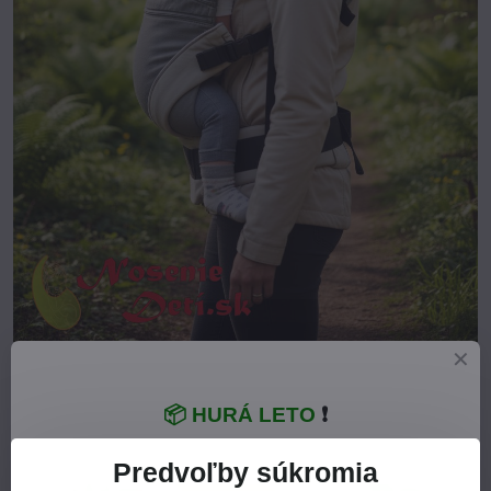
Bezpečnosť a pohodlie z pohľadu dieťaťa
📦 HURÁ LETO
❗
Výrobca urobil všetko preto, aby bola Manduca XT bezpečná a
pre dieťa maximálne pohodlná:
Predvoľby súkromia
- Dieťa sedí v Manduce v M-pozícii,
kedy sú kolienka dieťaťa