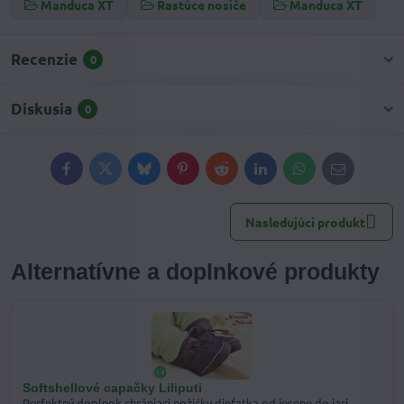
Manduca XT
Rastúce nosiče
Manduca XT
Recenzie
0
Diskusia
0
Facebook
Twitter
Bluesky
Pinterest
Reddit
LinkedIn
WhatsApp
E-
mail
Nasledujúci produkt
Alternatívne a doplnkové produkty
Softshellové capačky Liliputi
Perfektný doplnok chrániaci nožičky dieťatka od jesene do jari...