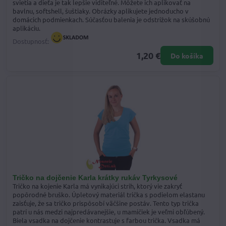
svietia a dieťa je tak lepšie viditeľné. Môžete ich aplikovať na
bavlnu, softshell, šuštiaky. Obrázky aplikujete jednoducho v
domácich podmienkach. Súčasťou balenia je odstrižok na skúšobnú
aplikáciu.
Dostupnosť:
1,20 €
Do košíka
Tričko na dojčenie Karla krátky rukáv Tyrkysové
Tričko na kojenie Karla má vynikajúci strih, ktorý vie zakryť
popôrodné bruško. Úpletový materiál trička s podielom elastanu
zaisťuje, že sa tričko prispôsobí väčšine postáv. Tento typ trička
patrí u nás medzi najpredávanejšie, u mamičiek je veľmi obľúbený.
Biela vsadka na dojčenie kontrastuje s farbou trička. Vsadka má