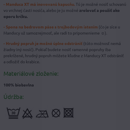
- Manduca XT má inovovanú kapucňu.
Tú je možné nosiť schovanú
vo vrchnej časti nosiča, alebo je ju možné
zrolovať a použiť ako
oporu krčku.
- Spona na bedrovom páse s trojbodovým istením
(čo je síce u
Manducy už samozrejmosť, ale radi to pripomenieme ☺).
- Hrudný popruh je možné úplne odstrániť
(túto možnosť nemá
žiadny iný nosič). Pokiaľ budete nosiť ramenné popruhy iba
prekrížené, hrudný popruh môžete kľudne z Manducy XT odstrániť
a odložiť do krabice.
Materiálové zloženie:
100% biobavlna
Údržba: