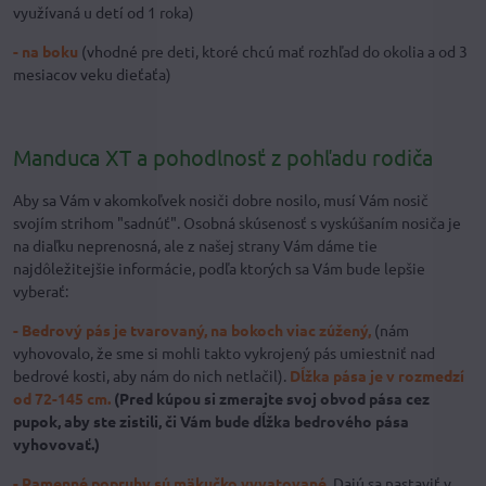
využívaná u detí od 1 roka)
- na boku
(vhodné pre deti, ktoré chcú mať rozhľad do okolia a od 3
mesiacov veku dieťaťa)
Manduca XT a pohodlnosť z pohľadu rodiča
Aby sa Vám v akomkoľvek nosiči dobre nosilo, musí Vám nosič
svojím strihom "sadnúť". Osobná skúsenosť s vyskúšaním nosiča je
na diaľku neprenosná, ale z našej strany Vám dáme tie
najdôležitejšie informácie, podľa ktorých sa Vám bude lepšie
vyberať:
- Bedrový pás je tvarovaný, na bokoch viac zúžený,
(nám
vyhovovalo, že sme si mohli takto vykrojený pás umiestniť nad
bedrové kosti, aby nám do nich netlačil).
Dĺžka pása je v rozmedzí
od 72-145 cm.
(Pred kúpou si zmerajte svoj obvod pása cez
pupok, aby ste zistili, či Vám bude dĺžka bedrového pása
vyhovovať.)
- Ramenné popruhy sú mäkučko vyvatované.
Dajú sa nastaviť v