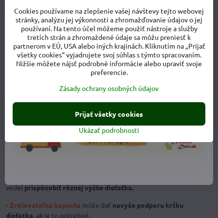
minimálne vo výške zadočka, alebo vyššie. Dieťa je tak bezpečne
Cookies používame na zlepšenie vašej návštevy tejto webovej
nosené v pozícii, ktorá zabezpečuje
zdravý vývin bedrových
stránky, analýzu jej výkonnosti a zhromažďovanie údajov o jej
používaní. Na tento účel môžeme použiť nástroje a služby
kĺbikov.
tretích strán a zhromaždené údaje sa môžu preniesť k
partnerom v EÚ, USA alebo iných krajinách. Kliknutím na „Prijať
- Nosič je možné zmenšiť aj na novorodeneckú veľkosť,
takže
všetky cookies“ vyjadrujete svoj súhlas s týmto spracovaním.
bábätko nie je nútené príliš roznožovať nožičky, aby sa prispôsobilo
Nižšie môžete nájsť podrobné informácie alebo upraviť svoje
veľkosti nosiča, ale nosič sa prispôsobí jeho možnostiam.
preferencie.
- Priebežné zväčšovanie spodnej časti, kde sedí dieťatko.
Spodok
Zásady ochrany osobných údajov
je možné zväčšiť až na
46 cm,
takže
aj odrastenejšie dieťa bude
mať stále nožičky podoprené od kolienka ku kolienku.
Prijať všetky cookies
- V oblasti pod kolienkami je nosič mäkučko vyvatovaný,
takže
Ukázať podrobnosti
táto časť dieťatko neotláča.
- Na chrbátiku je iba jedna vrstva tkaniny,
takže
nosič je vzdušný
a príliš dieťatko nezahrieva
(dôležité predovšetkým v lete).
- Tri možnosti nastavenia výšky v oblasti chrbátika,
aby sa nosič
vedel
prispôsobiť rôznej výške dieťaťka.
- Zrolovateľná kapucňa
môže dať
navyše podporu krčku
dieťatka,
ak je to potrebné.