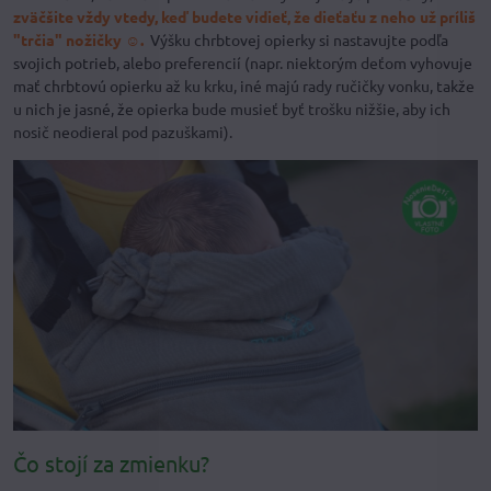
zväčšite vždy vtedy, keď budete vidieť, že dieťaťu z neho už príliš
"trčia" nožičky ☺.
Výšku chrbtovej opierky si nastavujte podľa
svojich potrieb, alebo preferencií (napr. niektorým deťom vyhovuje
mať chrbtovú opierku až ku krku, iné majú rady ručičky vonku, takže
u nich je jasné, že opierka bude musieť byť trošku nižšie, aby ich
nosič neodieral pod pazuškami).
Čo stojí za zmienku?