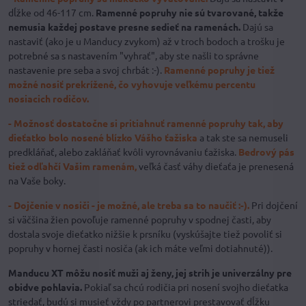
dĺžke od 46-117 cm.
Ramenné popruhy nie sú tvarované, takže
nemusia každej postave presne sedieť na ramenách.
Dajú sa
nastaviť (ako je u Manducy zvykom) až v troch bodoch a trošku je
potrebné sa s nastavením "vyhrať", aby ste našli to správne
nastavenie pre seba a svoj chrbát :-).
Ramenné popruhy je tiež
možné nosiť prekrížené, čo vyhovuje veľkému percentu
nosiacich rodičov.
- Možnosť dostatočne si pritiahnuť ramenné popruhy tak, aby
dieťatko bolo nosené blízko Vášho ťažiska
a tak ste sa nemuseli
predkláňať, alebo zakláňať kvôli vyrovnávaniu ťažiska.
Bedrový pás
tiež odľahčí Vašim ramenám,
veľká časť váhy dieťaťa je prenesená
na Vaše boky.
- Dojčenie v nosiči - je možné, ale treba sa to naučiť :-).
Pri dojčení
si väčšina žien povoľuje ramenné popruhy v spodnej časti, aby
dostala svoje dieťatko nižšie k prsníku (vyskúšajte tiež povoliť si
popruhy v hornej časti nosiča (ak ich máte veľmi dotiahnuté)).
Manducu XT môžu nosiť muži aj ženy, jej strih je univerzálny pre
obidve pohlavia.
Pokiaľ sa chcú rodičia pri nosení svojho dieťatka
striedať, budú si musieť vždy po partnerovi prestavovať dĺžku