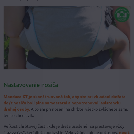
Nastavovanie nosiča
Manduca XT je skonštruovaná tak, aby ste pri vkladaní dieťaťa
do/z nosiča boli plne samostatní a nepotrebovali asistenciu
druhej osoby.
A to ani pri nosení na chrbte, všetko zvládnete sami,
len to chce cvik.
Veľkosť chrbtovej časti, kde je dieťa usadené, sa prestavuje vždy
"raz za čas", keď dieťa podrastie. Vekový údaj nie je potrebný,
nosič