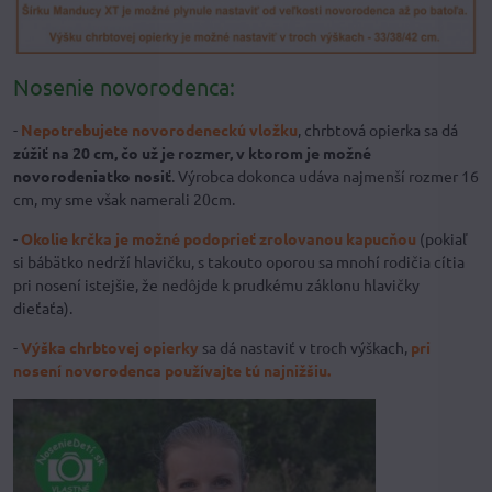
Nosenie novorodenca:
-
Nepotrebujete novorodeneckú vložku
, chrbtová opierka sa dá
zúžiť na 20 cm, čo už je rozmer, v ktorom je možné
novorodeniatko nosiť
. Výrobca dokonca udáva najmenší rozmer 16
cm, my sme však namerali 20cm.
-
Okolie krčka je možné podoprieť zrolovanou kapucňou
(pokiaľ
si bábätko nedrží hlavičku, s takouto oporou sa mnohí rodičia cítia
pri nosení istejšie, že nedôjde k prudkému záklonu hlavičky
dieťaťa).
-
Výška chrbtovej opierky
sa dá nastaviť v troch výškach,
pri
nosení novorodenca používajte tú najnižšiu.