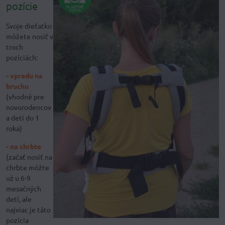
pozície
Svoje dieťatko
môžete nosiť v
troch
pozíciách:
- vpredu na
bruchu
(vhodné pre
novorodencov
a deti do 1
roka)
- na chrbte
(začať nosiť na
chrbte môžte
už u 6-9
mesačných
detí, ale
najviac je táto
pozícia