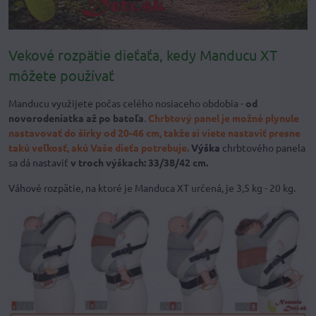
Vekové rozpätie dieťaťa, kedy Manducu XT
môžete používať
Manducu využijete počas celého nosiaceho obdobia -
od
novorodeniatka až po batoľa
.
Chrbtový panel je možné plynule
nastavovať do šírky od 20-46 cm, takže si viete nastaviť presne
takú veľkosť, akú Vaše dieťa potrebuje.
Výška
chrbtového panela
sa dá nastaviť
v troch výškach: 33/38/42 cm.
Váhové rozpätie, na ktoré je Manduca XT určená, je 3,5 kg - 20 kg.