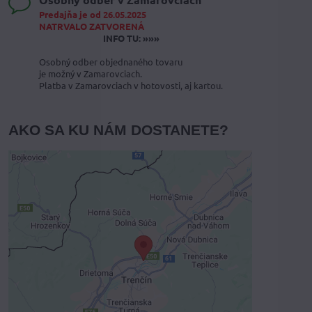
Predajňa je od 26.05.2025
NATRVALO ZATVORENÁ
INFO TU: »»»
Osobný odber objednaného tovaru
je možný v Zamarovciach.
Platba v Zamarovciach v hotovosti, aj kartou.
AKO SA KU NÁM DOSTANETE?
Externý obsah je blokovaný
Voľbami súkromia
Prajete si načítať externý obsah?
Povoliť tentokrát