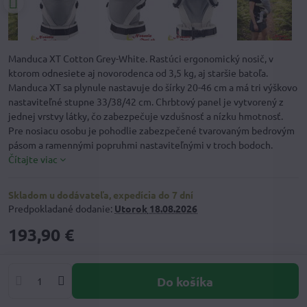
Manduca XT Cotton Grey-White. Rastúci ergonomický nosič, v
ktorom odnesiete aj novorodenca od 3,5 kg, aj staršie batoľa.
Manduca XT sa plynule nastavuje do šírky 20-46 cm a má tri výškovo
nastaviteľné stupne 33/38/42 cm. Chrbtový panel je vytvorený z
jednej vrstvy látky, čo zabezpečuje vzdušnosť a nízku hmotnosť.
Pre nosiacu osobu je pohodlie zabezpečené tvarovaným bedrovým
pásom a ramennými popruhmi nastaviteľnými v troch bodoch.
Čítajte viac
Skladom u dodávateľa, expedícia do 7 dní
Predpokladané dodanie:
Utorok
18.08.2026
193,90 €
Do košíka