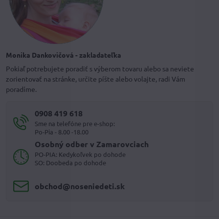
Monika Dankovičová - zakladateľka
Pokiaľ potrebujete poradiť s výberom tovaru alebo sa neviete
zorientovať na stránke, určite píšte alebo volajte, radi Vám
poradíme.
0908 419 618
Sme na telefóne pre e-shop:
Po-Pia - 8.00 -18.00
Osobný odber v Zamarovciach
PO-PIA: Kedykoľvek po dohode
SO: Doobeda po dohode
obchod​@noseniedeti​.sk