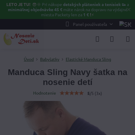
LETO JE TU!
😎🌞
Pri nákupe
detských pláteniek a tenisiek 👟
a
✕
minimálnej objednávke 45 €
máte nárok na dopravu na výdajné
miesta Packety len za
1 €
❗⚡️
Panel používateľa
Úvod
Babyšatky
Elastické Manduca Sling
Manduca Sling Navy šatka na
nosenie detí
Hodnotenie
5
/
5
(
3
x)