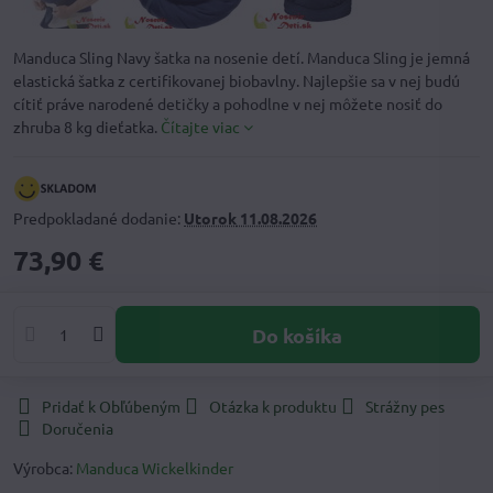
Manduca Sling Navy šatka na nosenie detí. Manduca Sling je jemná
elastická šatka z certifikovanej biobavlny. Najlepšie sa v nej budú
cítiť práve narodené detičky a pohodlne v nej môžete nosiť do
zhruba 8 kg dieťatka.
Čítajte viac
Predpokladané dodanie:
Utorok
11.08.2026
73,90 €
Do košíka
Pridať k Obľúbeným
Otázka k produktu
Strážny pes
Doručenia
Výrobca:
Manduca Wickelkinder