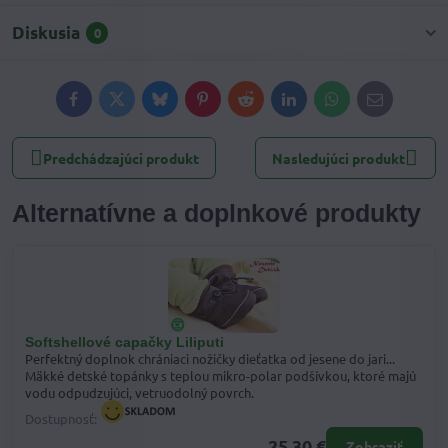
Diskusia
0
Facebook
Twitter
Bluesky
Pinterest
Reddit
LinkedIn
WhatsApp
E-
mail
Predchádzajúci produkt
Nasledujúci produkt
Alternatívne a doplnkové produkty
Softshellové capačky Liliputi
Perfektný doplnok chrániaci nožičky dieťatka od jesene do jari...
Mäkké detské topánky s teplou mikro-polar podšívkou, ktoré majú
vodu odpudzujúci, vetruodolný povrch.
Dostupnosť:
25,30 €
Zobraziť