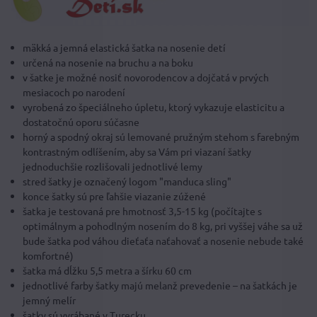
mäkká a jemná elastická šatka na nosenie detí
určená na nosenie na bruchu a na boku
v šatke je možné nosiť novorodencov a dojčatá v prvých
mesiacoch po narodení
vyrobená zo špeciálneho úpletu, ktorý vykazuje elasticitu a
dostatočnú oporu súčasne
horný a spodný okraj sú lemované pružným stehom s farebným
kontrastným odlíšením, aby sa Vám pri viazaní šatky
jednoduchšie rozlišovali jednotlivé lemy
stred šatky je označený logom "manduca sling"
konce šatky sú pre ľahšie viazanie zúžené
šatka je testovaná pre hmotnosť 3,5-15 kg (počítajte s
optimálnym a pohodlným nosením do 8 kg, pri vyššej váhe sa už
bude šatka pod váhou dieťaťa naťahovať a nosenie nebude také
komfortné)
šatka má dĺžku 5,5 metra a šírku 60 cm
jednotlivé farby šatky majú melanž prevedenie – na šatkách je
jemný melír
šatky sú vyrábané v Turecku