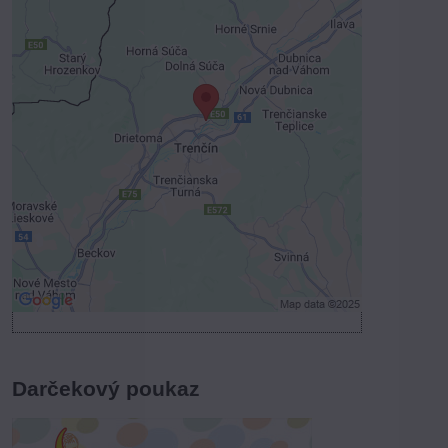
Externý obsah je blokovaný
Voľbami súkromia
Prajete si načítať externý obsah?
Povoliť tentokrát
Povoliť a zapamätať - súhlas s druhom
cookie: Funkčné
Otvoriť obsah v novom okne
Darčekový poukaz