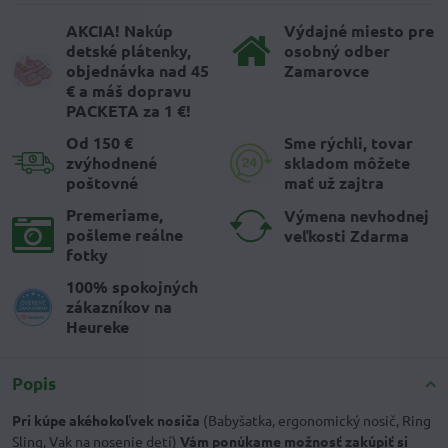
AKCIA! Nakúp
Výdajné miesto pre
detské plátenky,
osobný odber
objednávka nad 45
Zamarovce
€ a máš dopravu
PACKETA za 1 €!
Od 150 €
Sme rýchli, tovar
zvýhodnené
skladom môžete
poštovné
mať už zajtra
Premeriame,
Výmena nevhodnej
pošleme reálne
veľkosti Zdarma
fotky
100% spokojných
zákazníkov na
Heureke
Popis
Pri kúpe akéhokoľvek nosiča
(Babyšatka, ergonomický nosič, Ring
Sling, Vak na nosenie detí)
Vám ponúkame možnosť zakúpiť si