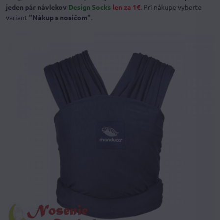
jeden pár návlekov
Design Socks
len za 1€
. Pri nákupe vyberte
variant
"Nákup s nosičom"
.