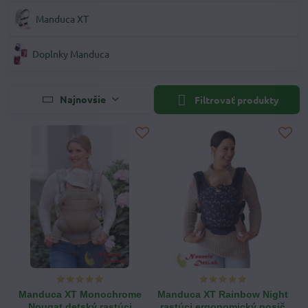
Manduca XT
Doplnky Manduca
Najnovšie
Filtrovať produkty
Manduca XT Monochrome
Manduca XT Rainbow Night
Nougat detský rastúci
rastúci ergonomický nosič