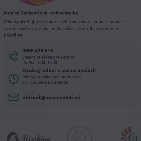
Monika Dankovičová - zakladateľka
Pokiaľ potrebujete poradiť s výberom tovaru alebo sa neviete
zorientovať na stránke, určite píšte alebo volajte, radi Vám
poradíme.
0908 419 618
Sme na telefóne pre e-shop:
Po-Pia - 8.00 -18.00
Osobný odber v Zamarovciach
PO-PIA: Kedykoľvek po dohode
SO: Doobeda po dohode
obchod​@noseniedeti​.sk