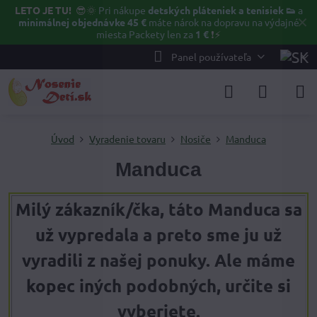
LETO JE TU!
😎🌞
Pri nákupe
detských pláteniek a tenisiek 👟
a
✕
minimálnej objednávke 45 €
máte nárok na dopravu na výdajné
miesta Packety len za
1 €
❗⚡️
Panel používateľa
Úvod
Vyradenie tovaru
Nosiče
Manduca
Manduca
Milý zákazník/čka, táto Manduca sa
už vypredala a preto sme ju už
vyradili z našej ponuky. Ale máme
kopec iných podobných, určite si
vyberiete.