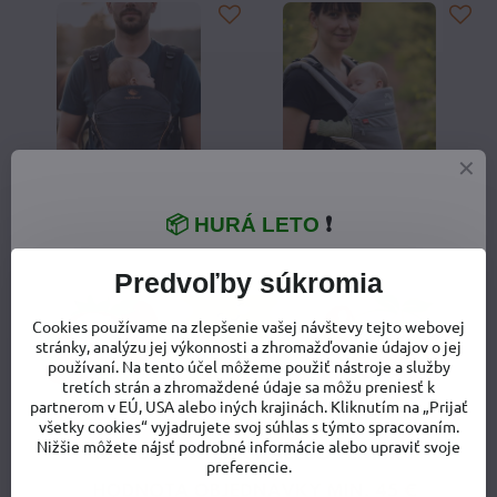
📦 HURÁ LETO
❗
Manduca XT Denim Black
Manduca XT Cotton Grey-
Predvoľby súkromia
Toffee detský rastúci
White detský rastúci
ergonomický nosič
ergonomický nosič
Cookies používame na zlepšenie vašej návštevy tejto webovej
Skladom u dodávateľa, expedícia
Skladom u dodávateľa, expedícia
stránky, analýzu jej výkonnosti a zhromažďovanie údajov o jej
do 7 dní
do 7 dní
používaní. Na tento účel môžeme použiť nástroje a služby
193,90 €
193,90 €
tretích strán a zhromaždené údaje sa môžu preniesť k
partnerom v EÚ, USA alebo iných krajinách. Kliknutím na „Prijať
všetky cookies“ vyjadrujete svoj súhlas s týmto spracovaním.
Nižšie môžete nájsť podrobné informácie alebo upraviť svoje
preferencie.