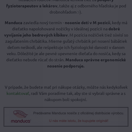
fyzioterapeutov a lekárov
, takže aj z odborného hľadiska je pod
drobnohľadom :-).
Manduca
zaviedla nový termín -
nosenie detí v M pozícii
, kedy má
dieťatko napolohované nožičky v ideálnej pozícii na
dobré
vyvíjanie jeho bedrových kĺbikov
. M pozícia nožičiek tiež súvisí so
zaguľatením chrbátika. Mierne guľatý chrbátik pri nosení bábätiek
deťom neškodí, ale rešpektuje ich fyziologické danosti v danom
veku. Dôležité je ale pevné upevnenie dieťaťa do nosiča, kedy sa
dieťatko nebude rúcať do strán.
Manduca správne ergonomické
nosenie podporuje.
V prípade, že budete mať pri nákupe otázky, môžte nás kedykoľvek
kontaktovať
, radi Vám poradíme tak, aby ste si vybrali správne a s
nákupom boli spokojní.