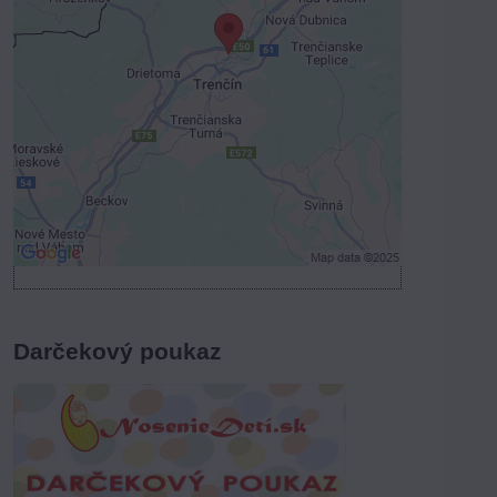
Voľbami súkromia
Prajete si načítať externý obsah?
Povoliť tentokrát
Povoliť a zapamätať - súhlas s druhom
cookie: Funkčné
Otvoriť obsah v novom okne
Darčekový poukaz