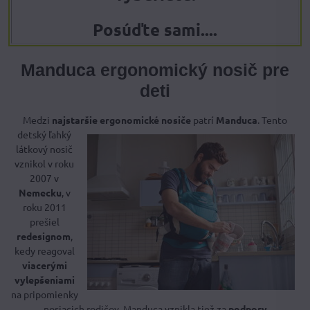
Posúďte sami....
Manduca ergonomický nosič pre
deti
Medzi
najstaršie ergonomické nosiče
patrí
Manduca
. Tento
detský ľahký
látkový nosič
vznikol v roku
2007 v
Nemecku
, v
roku 2011
prešiel
redesignom
,
kedy reagoval
viacerými
vylepšeniami
na pripomienky
nosiacich rodičov. Manduca vznikla tiež za
podpory