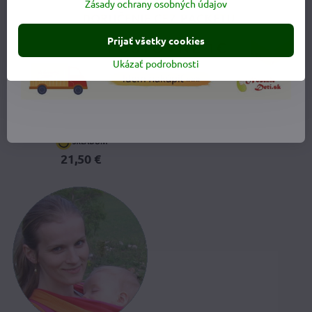
Zásady ochrany osobných údajov
Prijať všetky cookies
Ukázať podrobnosti
Manduca Kapsička na
drobnosti
21,50 €