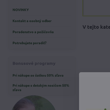
NOVINKY
Kontakt a osobný odber
Poradenstvo a požičovňa
Potrebujete poradiť?
Bonusové programy
Pri nákupe so šatkou 50% zľava
Pri nákupe s detským nosičom 50%
zľava