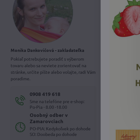
Monika Dankovičová - zakladateľka
Pokiaľ potrebujete poradiť s výberom
tovaru alebo sa neviete zorientovať na
stránke, určite píšte alebo volajte, radi Vám
poradíme.
0908 419 618
Sme na telefóne pre e-shop:
Po-Pia - 8.00 -18.00
Osobný odber v
Zamarovciach
PO-PIA: Kedykoľvek po dohode
SO: Doobeda po dohode