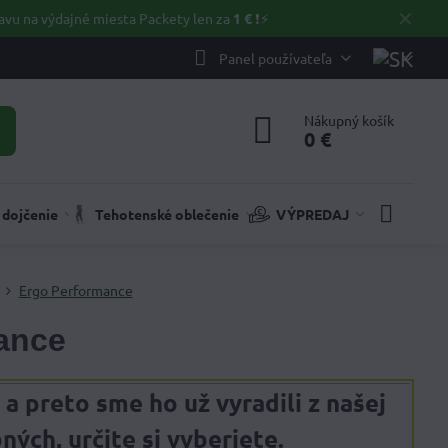
✕
avu na výdajné miesta Packety len za
1 €
❗⚡️
Panel používateľa
Nákupný košík
0 €
 dojčenie
Tehotenské oblečenie
VÝPREDAJ
Ergo Performance
ance
 a preto sme ho už vyradili z našej
ch, určite si vyberiete.