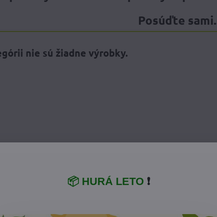
Posúďte sami..
📦 HURÁ LETO
❗