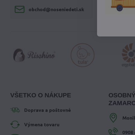
obchod​@noseniedeti​.sk
VŠETKO O NÁKUPE
OSOBNÝ
ZAMARO
Doprava a poštovné
Moni
Výmena tovaru
0908 