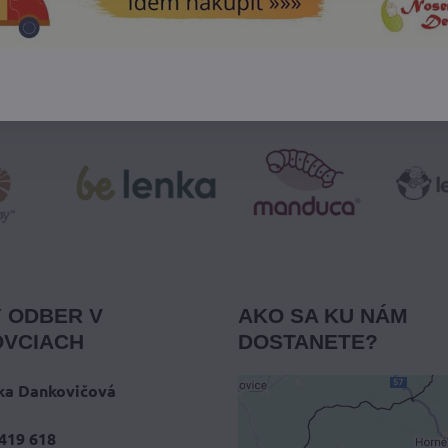
 ODBER V
AKO SA KU NÁM
VCIACH
DOSTANETE?
ka Dankovičová
419 618