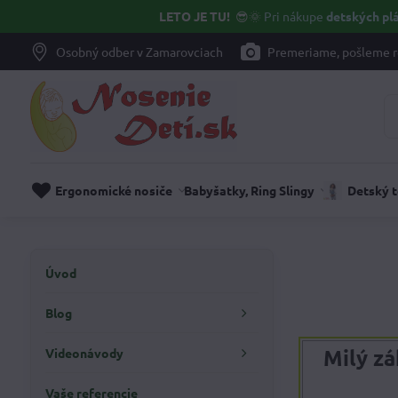
LETO JE TU!
😎🌞
Pri nákupe
detských plá
Osobný odber v Zamarovciach
Premeriame, pošleme r
Ergonomické nosiče
Babyšatky, Ring Slingy
Detský 
Úvod
Blog
Milý zá
Videonávody
Vaše referencie