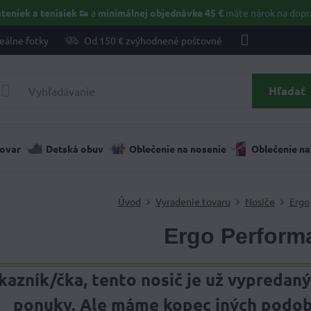
teniek a tenisiek 👟
a
minimálnej objednávke 45 €
máte nárok na dopr
eálne fotky
Od 150 € zvýhodnené poštovné
Hľadať
tovar
Detská obuv
Oblečenie na nosenie
Oblečenie na
Úvod
Vyradenie tovaru
Nosiče
Ergo
Ergo Perform
kazník/čka, tento nosič je už vypredaný
ponuky. Ale máme kopec iných podobný