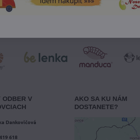
 ODBER V
AKO SA KU NÁM
VCIACH
DOSTANETE?
ka Dankovičová
419 618