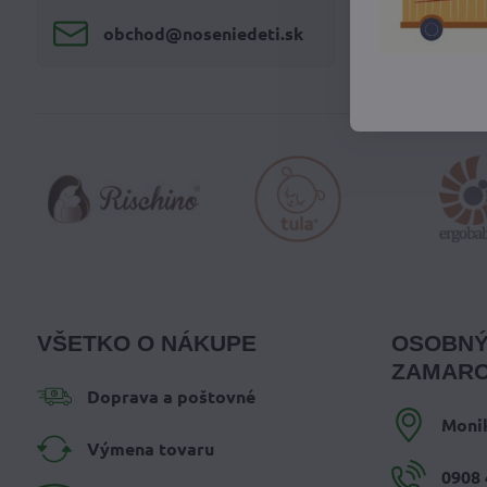
obchod​@noseniedeti​.sk
VŠETKO O NÁKUPE
OSOBNÝ
ZAMARO
Doprava a poštovné
Moni
Výmena tovaru
0908 