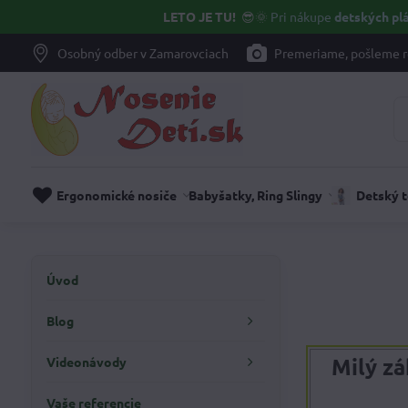
LETO JE TU!
😎🌞
Pri nákupe
detských plá
Osobný odber v Zamarovciach
Premeriame, pošleme r
Ergonomické nosiče
Babyšatky, Ring Slingy
Detský 
Úvod
Blog
Milý zá
Videonávody
Vaše referencie