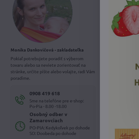
Monika Dankovičová - zakladateľka
Pokiaľ potrebujete poradiť s výberom
tovaru alebo sa neviete zorientovať na
stránke, určite píšte alebo volajte, radi Vám
poradíme.
0908 419 618
Sme na telefóne pre e-shop:
Po-Pia - 8.00 -18.00
Osobný odber v
Zamarovciach
PO-PIA: Kedykoľvek po dohode
SO: Doobeda po dohode