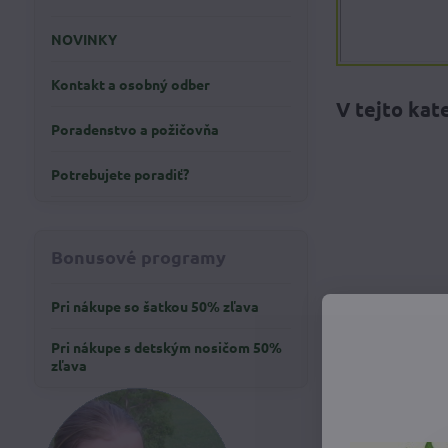
NOVINKY
Kontakt a osobný odber
Poradenstvo a požičovňa
Potrebujete poradiť?
Bonusové programy
Pri nákupe so šatkou 50% zľava
Pri nákupe s detským nosičom 50%
zľava