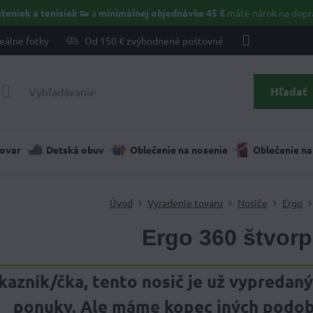
teniek a tenisiek 👟
a
minimálnej objednávke 45 €
máte nárok na dopr
eálne fotky
Od 150 € zvýhodnené poštovné
Hľadať
tovar
Detská obuv
Oblečenie na nosenie
Oblečenie na
Úvod
Vyradenie tovaru
Nosiče
Ergo
Ergo 360 štvor
kazník/čka, tento nosič je už vypredaný
ponuky. Ale máme kopec iných podobný