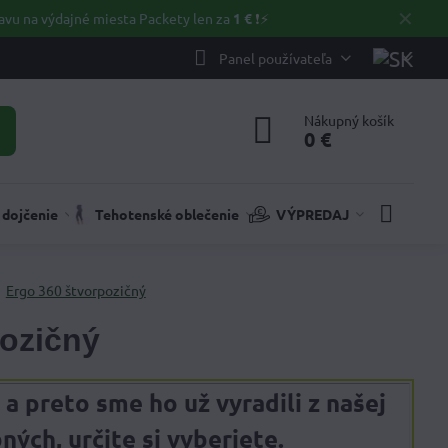
✕
avu na výdajné miesta Packety len za
1 €
❗⚡️
Panel používateľa
Nákupný košík
0 €
 dojčenie
Tehotenské oblečenie
VÝPREDAJ
Ergo 360 štvorpozičný
pozičný
 a preto sme ho už vyradili z našej
ch, určite si vyberiete.