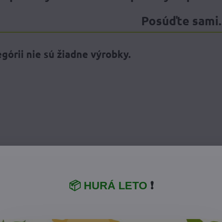
Posúďte sami..
📦 HURÁ LETO
❗