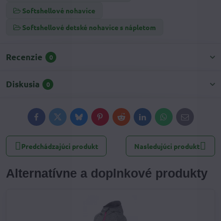
Softshellové nohavice
Softshellové detské nohavice s nápletom
Recenzie
0
Diskusia
0
Facebook
Twitter
Bluesky
Pinterest
Reddit
LinkedIn
WhatsApp
E-
mail
Predchádzajúci produkt
Nasledujúci produkt
Alternatívne a doplnkové produkty