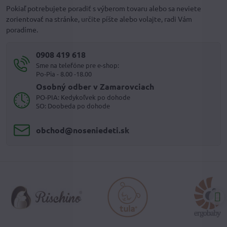
Pokiaľ potrebujete poradiť s výberom tovaru alebo sa neviete
zorientovať na stránke, určite píšte alebo volajte, radi Vám
poradíme.
0908 419 618
Sme na telefóne pre e-shop:
Po-Pia - 8.00 -18.00
Osobný odber v Zamarovciach
PO-PIA: Kedykoľvek po dohode
SO: Doobeda po dohode
obchod​@noseniedeti​.sk