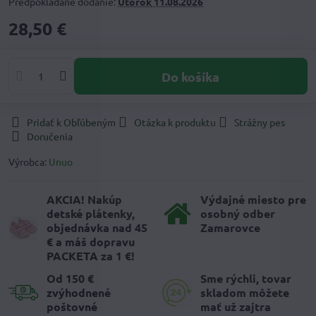
Predpokladané dodanie:
Utorok
11.08.2026
28,50 €
Do košíka
Pridať k Obľúbeným
Otázka k produktu
Strážny pes
Doručenia
Výrobca:
Unuo
AKCIA! Nakúp
Výdajné miesto pre
detské plátenky,
osobný odber
objednávka nad 45
Zamarovce
€ a máš dopravu
PACKETA za 1 €!
Od 150 €
Sme rýchli, tovar
zvýhodnené
skladom môžete
poštovné
mať už zajtra