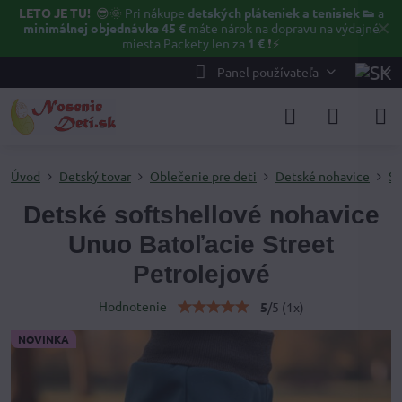
LETO JE TU!
😎🌞
Pri nákupe
detských pláteniek a tenisiek 👟
a
✕
minimálnej objednávke 45 €
máte nárok na dopravu na výdajné
miesta Packety len za
1 €
❗⚡️
Panel používateľa
Úvod
Detský tovar
Oblečenie pre deti
Detské nohavice
So
Detské softshellové nohavice
Unuo Batoľacie Street
Petrolejové
Hodnotenie
5
/
5
(
1
x)
NOVINKA