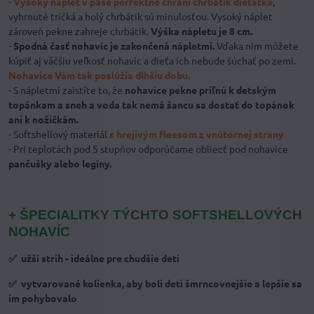
-
Vysoký náplet v páse perfektne chráni chrbátik dieťatka
,
vyhrnuté tričká a holý chrbátik sú minulosťou. Vysoký náplet
zároveň pekne zahreje chrbátik.
Výška nápletu je 8 cm.
-
Spodná časť nohavíc je zakončená nápletmi.
Vďaka nim môžete
kúpiť aj väčšiu veľkosť nohavíc a dieťa ich nebude šúchať po zemi.
Nohavice Vám tak poslúžia dlhšiu dobu.
- S nápletmi zaistíte to, že
nohavice pekne priľnú k detským
topánkam a sneh a voda tak nemá šancu sa dostať do topánok
ani k nožičkám.
- Softshellový materiál
s hrejivým fleesom z vnútornej strany
.
- Pri teplotách pod 5 stupňov odporúčame obliecť pod nohavice
pančušky alebo legíny.
+ ŠPECIALITKY TÝCHTO SOFTSHELLOVÝCH
NOHAVÍC
✅ užší strih - ideálne pre chudšie deti
✅ vytvarované kolienka, aby boli deti šmrncovnejšie a lepšie sa
im pohybovalo