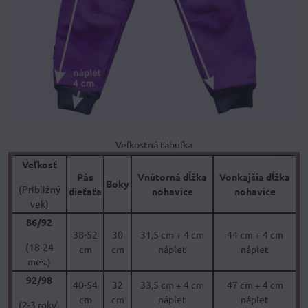
Veľkostná tabuľka
Veľkosť
Pás
Vnútorná dĺžka
Vonkajšia dĺžka
Boky
(Približný
dieťaťa
nohavice
nohavice
vek)
86/92
38-52
30
31,5 cm + 4 cm
44 cm + 4 cm
(18-24
cm
cm
náplet
náplet
mes.)
92/98
40-54
32
33,5 cm + 4 cm
47 cm + 4 cm
cm
cm
náplet
náplet
(2-3 roky)