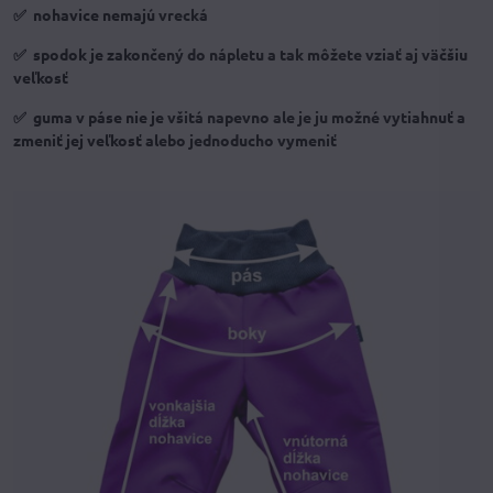
✅ nohavice nemajú vrecká
✅ spodok je zakončený do nápletu a tak môžete vziať aj väčšiu
veľkosť
✅ guma v páse nie je všitá napevno ale je ju možné vytiahnuť a
zmeniť jej veľkosť alebo jednoducho vymeniť