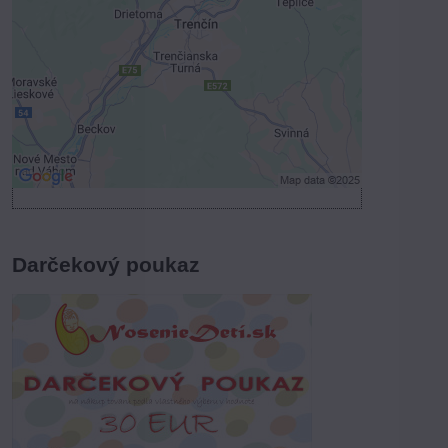
Povoliť tentokrát
Povoliť a zapamätať - súhlas s druhom
cookie: Funkčné
Otvoriť obsah v novom okne
Darčekový poukaz