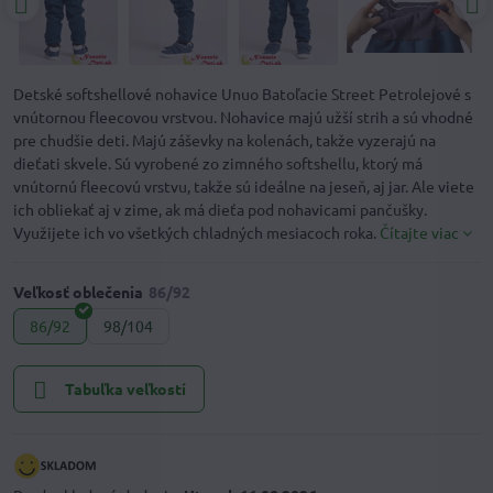
Detské softshellové nohavice Unuo Batoľacie Street Petrolejové s
vnútornou fleecovou vrstvou. Nohavice majú užší strih a sú vhodné
pre chudšie deti. Majú záševky na kolenách, takže vyzerajú na
dieťati skvele. Sú vyrobené zo zimného softshellu, ktorý má
vnútornú fleecovú vrstvu, takže sú ideálne na jeseň, aj jar. Ale viete
ich obliekať aj v zime, ak má dieťa pod nohavicami pančušky.
Využijete ich vo všetkých chladných mesiacoch roka.
Čítajte viac
Veľkosť oblečenia
86/92
98/104
Tabuľka veľkostí