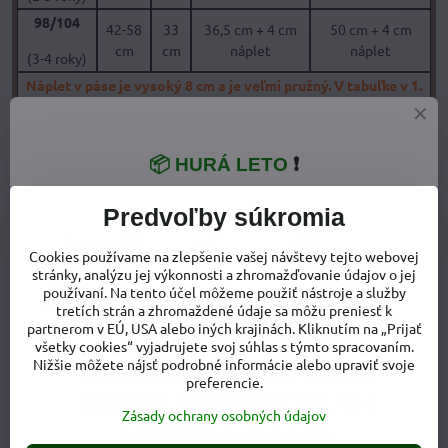
98/104
42-58
33
36,5 cm + 4 cm
50 cm + 4 cm
cm
cm
náplet
náplet
(3-4 roky)
Náplet v páse je vysoký 8 cm a je veľmi pružný. V tabuľke v 1.
stĺpci uvádzame obvod pása dieťaťa, na ktorý budú nohavice
sedieť.
Boky, vnútorná dĺžka nohavice a vonkajšia dĺžka nohavice sú
📦 HURÁ LETO
❗
rozmery nohavíc položených na podložke, viď. obrázok
vyššie.
Predvoľby súkromia
Cookies používame na zlepšenie vašej návštevy tejto webovej
stránky, analýzu jej výkonnosti a zhromažďovanie údajov o jej
používaní. Na tento účel môžeme použiť nástroje a služby
tretích strán a zhromaždené údaje sa môžu preniesť k
partnerom v EÚ, USA alebo iných krajinách. Kliknutím na „Prijať
všetky cookies“ vyjadrujete svoj súhlas s týmto spracovaním.
Nižšie môžete nájsť podrobné informácie alebo upraviť svoje
preferencie.
Zásady ochrany osobných údajov