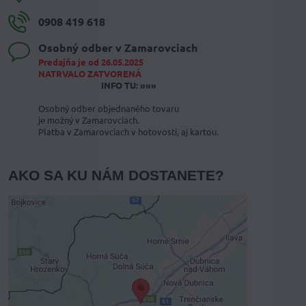
0908 419 618
Osobný odber v Zamarovciach
Predajňa je od 26.05.2025
NATRVALO ZATVORENÁ
INFO TU: »»»
Osobný odber objednaného tovaru
je možný v Zamarovciach.
Platba v Zamarovciach v hotovosti, aj kartou.
AKO SA KU NÁM DOSTANETE?
Externý obsah je blokovaný
Voľbami súkromia
Prajete si načítať externý obsah?