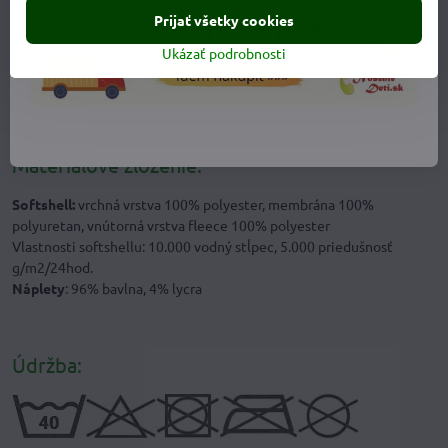
Prijať všetky cookies
Ukázať podrobnosti
Materiálové zloženie:
Softshell:
vrchná vrstva 100% polyester, membrána 100%
polyuretan, vnútorná vrstva fleece 100% polyester
Vlastnosti softshellu: 10.000 vodný stĺpec, 5.000 priedušnosť
g/m2/24hod.
Náplety
: 96% bavlna, 4% lycra
Údržba: