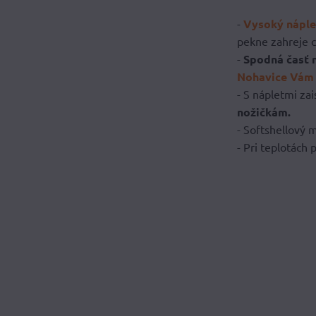
-
Vysoký náplet
pekne zahreje c
-
Spodná časť 
Nohavice Vám t
- S nápletmi zai
nožičkám.
- Softshellový m
- Pri teplotách