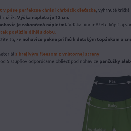
 v páse perfektne chráni chrbátik dieťatka
, vyhrnuté tričk
hrbátik.
Výška nápletu je 12 cm.
nohavíc je zakončená nápletmi.
Vďaka nim môžete kúpiť aj väč
ak poslúžia dlhšiu dobu.
stíte to, že
nohavice pekne priľnú k detským topánkam a sne
ateriál
s hrejivým fleesom z vnútornej strany
.
 pod 5 stupňov odporúčame obliecť pod nohavice
pančušky aleb