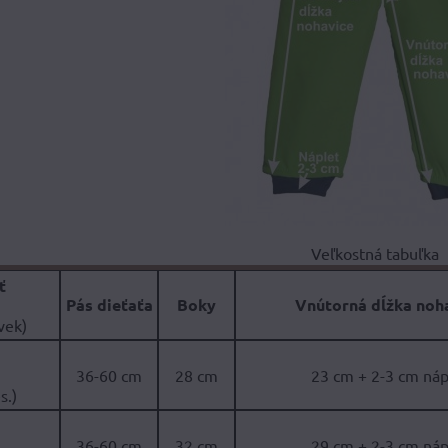
Veľkostná tabuľka
ť
Pás dieťaťa
Boky
Vnútorná dĺžka noh
 vek)
36-60 cm
28 cm
23 cm + 2-3 cm náp
s.)
36-60 cm
32 cm
29 cm + 2-3 cm náp