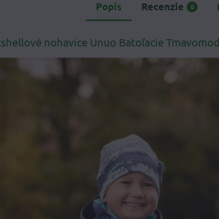
Popis
Recenzie
0
tshellové nohavice Unuo Batoľacie Tmavomod