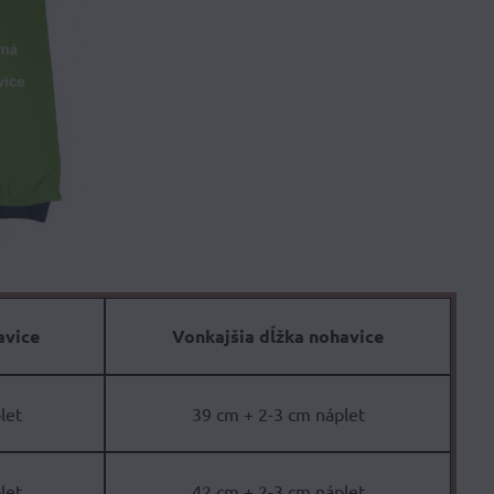
avice
Vonkajšia dĺžka nohavice
let
39 cm + 2-3 cm náplet
let
42 cm + 2-3 cm náplet