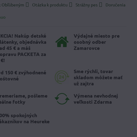
 k Obľúbeným
Otázka k produktu
Strážny pes
Doručenia
nuo
KCIA! Nakúp detské
Výdajné miesto pre
látenky, objednávka
osobný odber
ad 45 € a máš
Zamarovce
opravu PACKETA za
 €!
Sme rýchli, tovar
d 150 € zvýhodnené
skladom môžete mať
oštovné
už zajtra
remeriame, pošleme
Výmena nevhodnej
eálne fotky
veľkosti Zdarma
00% spokojných
ákazníkov na Heureke