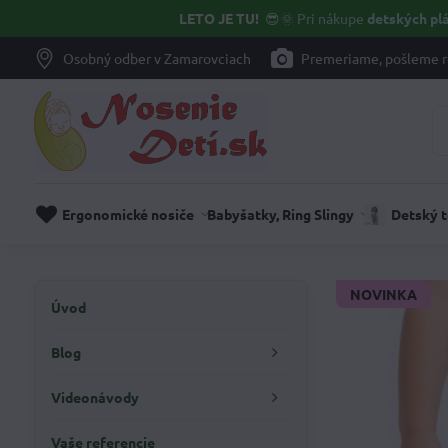
LETO JE TU!
😎🌞
Pri nákupe
detských plá
Osobný odber v Zamarovciach
Premeriame, pošleme r
Ergonomické nosiče
Babyšatky, Ring Slingy
Detský 
NOVINKA
Úvod
Blog
Videonávody
Vaše referencie