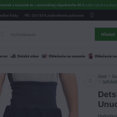
teniek a tenisiek 👟
a
minimálnej objednávke 45 €
máte nárok na dopr
eálne fotky
Od 150 € zvýhodnené poštovné
Hľadať
tovar
Detská obuv
Oblečenie na nosenie
Oblečenie na
Úvod
De
Softshel
Dets
Unuo
Hodnoten