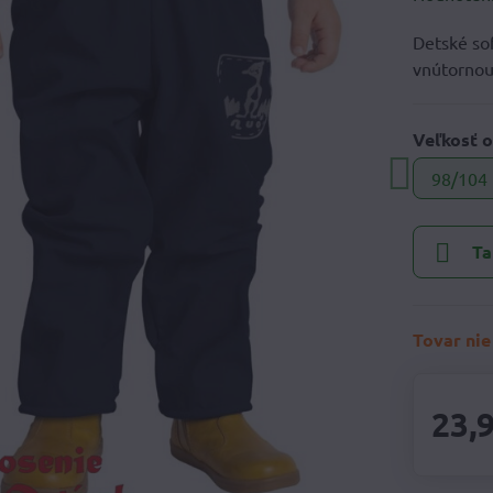
Detské so
vnútornou
Veľkosť o
98/104
Ta
Tovar nie
23,