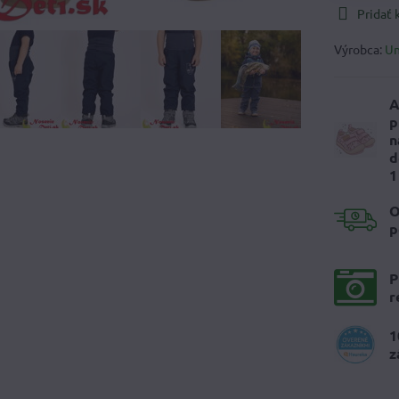
Pridať
Výrobca:
U
A
p
n
d
1
O
p
P
r
1
z