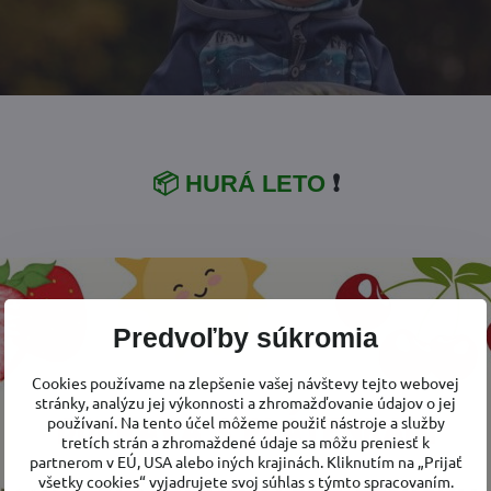
📦 HURÁ LETO
❗
Predvoľby súkromia
Cookies používame na zlepšenie vašej návštevy tejto webovej
stránky, analýzu jej výkonnosti a zhromažďovanie údajov o jej
používaní. Na tento účel môžeme použiť nástroje a služby
tretích strán a zhromaždené údaje sa môžu preniesť k
partnerom v EÚ, USA alebo iných krajinách. Kliknutím na „Prijať
všetky cookies“ vyjadrujete svoj súhlas s týmto spracovaním.