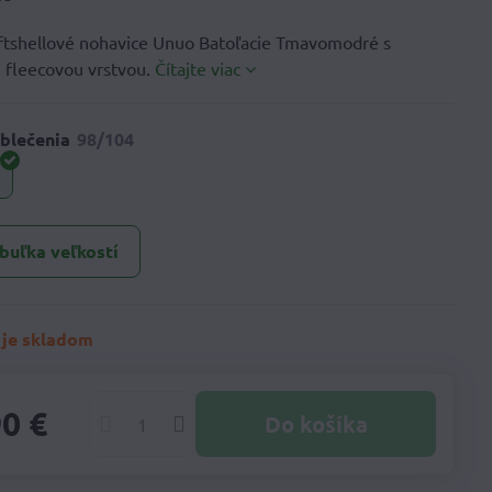
ftshellové nohavice Unuo Batoľacie Tmavomodré s
 fleecovou vrstvou.
Čítajte viac
blečenia
buľka veľkostí
 je skladom
90 €
Do košíka