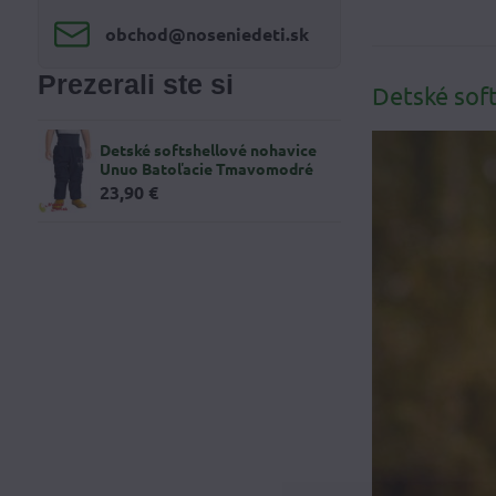
obchod​@noseniedeti​.sk
Prezerali ste si
Detské sof
Detské softshellové nohavice
Unuo Batoľacie Tmavomodré
23,90 €