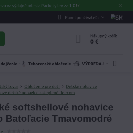
✕
avu na výdajné miesta Packety len za
1 €
❗⚡️
Panel používateľa
Nákupný košík
0 €
 dojčenie
Tehotenské oblečenie
VÝPREDAJ
tský tovar
Oblečenie pre deti
Detské nohavice
lové detské nohavice zateplené fleecom
ké softshellové nohavice
 Batoľacie Tmavomodré
ie