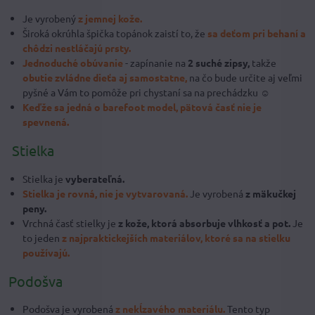
Je vyrobený
z jemnej kože.
Široká okrúhla špička topánok zaistí to, že
sa deťom pri behaní a
chôdzi nestláčajú prsty.
Jednoduché obúvanie
- zapínanie na
2 suché zipsy,
takže
obutie zvládne dieťa aj samostatne,
na čo bude určite aj veľmi
pyšné a Vám to pomôže pri chystaní sa na prechádzku ☺
Keďže sa jedná o barefoot model, pätová časť nie je
spevnená.
Stielka
Stielka je
vyberateľná.
Stielka je rovná, nie je vytvarovaná.
Je vyrobená
z mäkučkej
peny.
Vrchná časť stielky je
z kože, ktorá absorbuje vlhkosť a pot.
Je
to jeden
z najpraktickejších materiálov, ktoré sa na stielku
používajú.
Podošva
Podošva je vyrobená
z nekĺzavého materiálu.
Tento typ