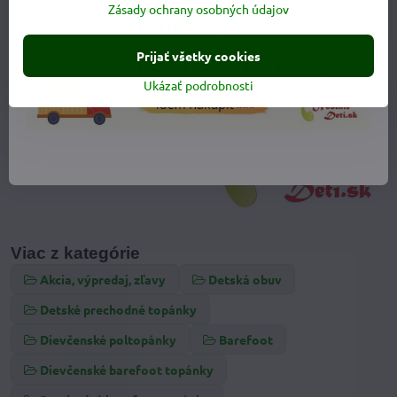
Zásady ochrany osobných údajov
Prijať všetky cookies
Ukázať podrobnosti
Viac z kategórie
Akcia, výpredaj, zľavy
Detská obuv
Detské prechodné topánky
Dievčenské poltopánky
Barefoot
Dievčenské barefoot topánky