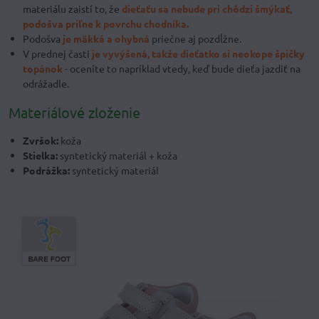
materiálu zaistí to, že
dieťaťu sa nebude pri chôdzi šmýkať,
podošva priľne k povrchu chodníka.
Podošva
je mäkká a ohybná
priečne aj pozdĺžne.
V prednej časti
je vyvýšená, takže dieťatko si neokope špičky
topánok
- oceníte to napríklad vtedy, keď bude dieťa jazdiť na
odrážadle.
Materiálové zloženie
Zvršok:
koža
Stielka:
syntetický materiál + koža
Podrážka:
syntetický materiál