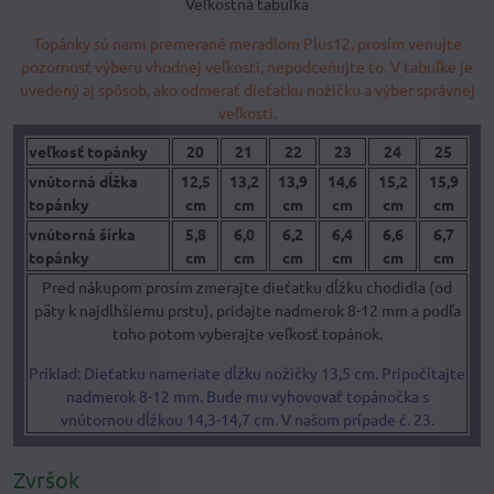
Veľkostná tabuľka
Topánky sú nami premerané meradlom Plus12, prosím venujte
pozornosť výberu vhodnej veľkosti, nepodceňujte to. V tabuľke je
uvedený aj spôsob, ako odmerať dieťatku nožičku a výber správnej
veľkosti.
veľkosť topánky
20
21
22
23
24
25
vnútorná dĺžka
12,5
13,2
13,9
14,6
15,2
15,9
topánky
cm
cm
cm
cm
cm
cm
vnútorná šírka
5,8
6,0
6,2
6,4
6,6
6,7
topánky
cm
cm
cm
cm
cm
cm
Pred nákupom prosím zmerajte dieťatku dĺžku chodidla (od
päty k najdlhšiemu prstu), pridajte nadmerok 8-12 mm a podľa
toho potom vyberajte veľkosť topánok.
Príklad: Dieťatku nameriate dĺžku nožičky 13,5 cm. Pripočítajte
nadmerok 8-12 mm. Bude mu vyhovovať topánočka s
vnútornou dĺžkou 14,3-14,7 cm. V našom prípade č. 23.
Zvršok