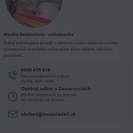
Monika Dankovičová - zakladateľka
Pokiaľ potrebujete poradiť s výberom tovaru alebo sa neviete
zorientovať na stránke, určite píšte alebo volajte, radi Vám
poradíme.
0908 419 618
Sme na telefóne pre e-shop:
Po-Pia - 8.00 -18.00
Osobný odber v Zamarovciach
PO-PIA: Kedykoľvek po dohode
SO: Doobeda po dohode
obchod​@noseniedeti​.sk