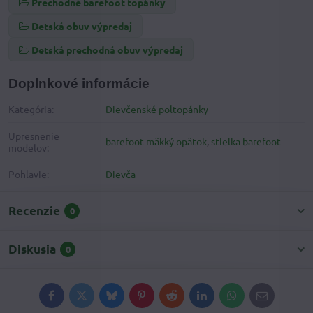
Prechodné barefoot topánky
Detská obuv výpredaj
Detská prechodná obuv výpredaj
Doplnkové informácie
Kategória:
Dievčenské poltopánky
Upresnenie
barefoot mäkký opätok
,
stielka barefoot
modelov:
Pohlavie:
Dievča
Recenzie
0
Diskusia
0
Facebook
Twitter
Bluesky
Pinterest
Reddit
LinkedIn
WhatsApp
E-
mail