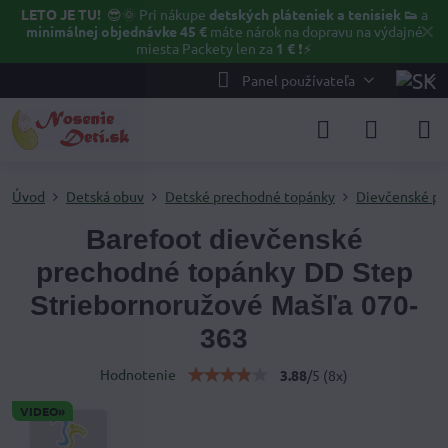
LETO JE TU!
😎🌞
Pri nákupe
detských pláteniek a tenisiek 👟
a
✕
minimálnej objednávke 45 €
máte nárok na dopravu na výdajné
miesta Packety len za
1 €
❗⚡️
Panel používateľa
Úvod
Detská obuv
Detské prechodné topánky
Dievčenské po
Barefoot dievčenské
prechodné topánky DD Step
Striebornoružové Mašľa 070-
363
Hodnotenie
3.88
/
5
(
8
x)
VIDEO»