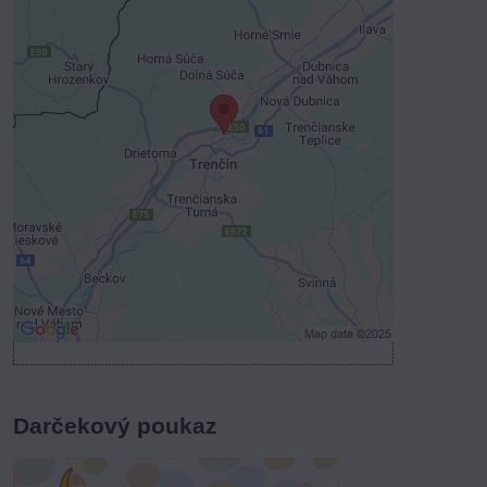
Externý obsah je blokovaný
Voľbami súkromia
Prajete si načítať externý obsah?
Povoliť tentokrát
Povoliť a zapamätať - súhlas s druhom
cookie: Funkčné
Otvoriť obsah v novom okne
Darčekový poukaz