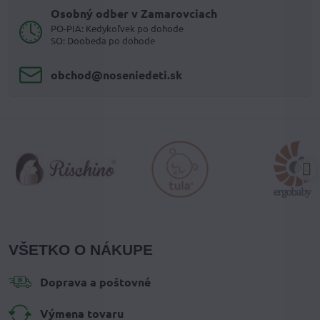
Osobný odber v Zamarovciach
PO-PIA: Kedykoľvek po dohode
SO: Doobeda po dohode
obchod​@noseniedeti​.sk
VŠETKO O NÁKUPE
Doprava a poštovné
Výmena tovaru