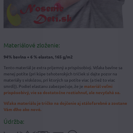
Materiálové zloženie:
94% bavlna + 6 % elastan, 165 g/m2
Tento materiál je extra príjemný a prispôsobivý. Vďaka bavlne sa
menej potíte (pri kúpe tehotenských tričiek si dajte pozor na
materiály s viskózou, pri ktorých sa potíte viac (a tiež to viac
smrdí)). Podiel elastanu zabezpečuje, že je
materiál veľmi
prispôsobivý, vie sa dostatočne roztiahnuť, ale nevyťahá sa.
Vďaka materiálu je tričko na dojčenie aj stálofarebné a zostane
Vám dlho ako nové.
Údržba: