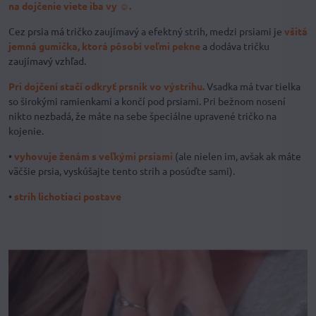
na dojčenie viete iba vy ☺.
Cez prsia má tričko zaujímavý a efektný strih, medzi prsiami je
všitá
jemná gumička, ktorá pôsobí veľmi pekne
a dodáva tričku
zaujímavý vzhľad.
Pri dojčení stačí odkryť prsník vo výstrihu.
Vsadka má tvar tielka
so širokými ramienkami a končí pod prsiami. Pri bežnom nosení
nikto nezbadá, že máte na sebe špeciálne upravené tričko na
kojenie.
•
vyhovuje ženám s veľkými prsiami
(ale nielen im, avšak ak máte
väčšie prsia, vyskúšajte tento strih a posúďte sami).
•
strih lichotiaci postave