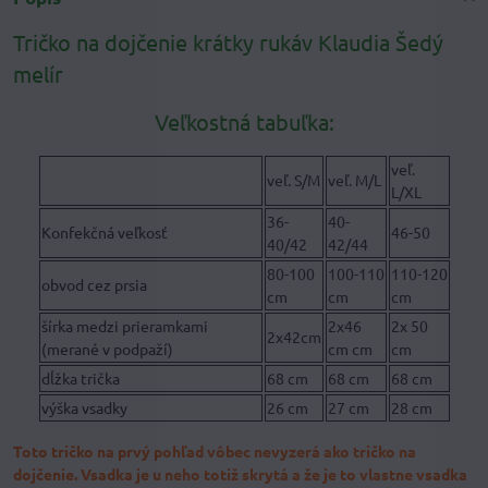
Tričko na dojčenie krátky rukáv Klaudia Šedý
melír
Veľkostná tabuľka:
veľ.
veľ. S/M
veľ. M/L
L/XL
36-
40-
Konfekčná veľkosť
46-50
40/42
42/44
80-100
100-110
110-120
obvod cez prsia
cm
cm
cm
šírka medzi prieramkami
2x46
2x 50
2x42cm
(merané v podpaží)
cm cm
cm
dĺžka trička
68 cm
68 cm
68 cm
výška vsadky
26 cm
27 cm
28 cm
Toto tričko na prvý pohľad vôbec nevyzerá ako tričko na
dojčenie. Vsadka je u neho totiž skrytá a že je to vlastne vsadka