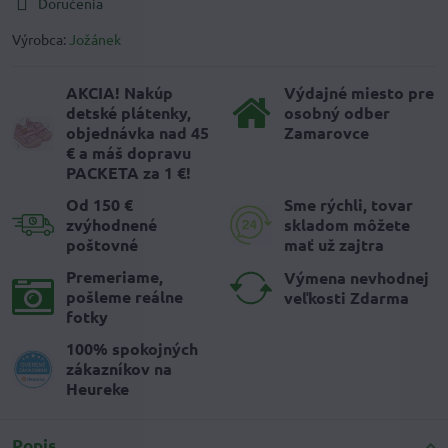
Doručenia
Výrobca:
Jožánek
AKCIA! Nakúp
Výdajné miesto pre
detské plátenky,
osobný odber
objednávka nad 45
Zamarovce
€ a máš dopravu
PACKETA za 1 €!
Od 150 €
Sme rýchli, tovar
zvýhodnené
skladom môžete
poštovné
mať už zajtra
Premeriame,
Výmena nevhodnej
pošleme reálne
veľkosti Zdarma
fotky
100% spokojných
zákazníkov na
Heureke
Popis