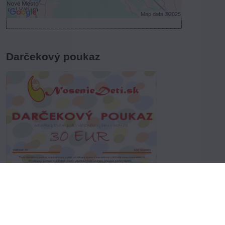
Darčekový poukaz
Vyberte variant
Dvojnásobná radosť pre obdarovaného.
Prvý krát z darčeka, druhý krát z nákupu:-)
profile.php?id=61556285545259