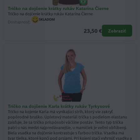
Tričko na dojčenie krátky rukáv Katarína Čierne
Tričko na dojčenie krátky rukáv Katarína Čierne
Dostupnosť:
23,50 €
Zobraziť
Tričko na dojčenie Karla krátky rukáv Tyrkysové
Tričko na kojenie Karla má vynikajúci strih, ktorý vie zakryť
popôrodné bruško. Úpletový materiál trička s podielom elastanu
zaisťuje, že sa tričko prispôsobí väčšine postáv. Tento typ trička
patrí u nás medzi najpredávanejšie, u mamičiek je veľmi obľúbený.
Biela vsadka na dojčenie kontrastuje s farbou trička. Vsadka má
tvar tielka, ktoré končí pod prsiami. Pri kojení stačí vyhrnúť vsadku a