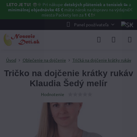
LETO JE TU!
😎🌞
Pri nákupe
detských pláteniek a tenisiek 👟
a
✕
minimálnej objednávke 45 €
máte nárok na dopravu na výdajné
miesta Packety len za
1 €
❗⚡️
Panel používateľa
Úvod
Oblečenie na dojčenie
Tričká na dojčenie krátky rukáv
Tričko na dojčenie krátky rukáv
Klaudia Šedý melír
Hodnotenie