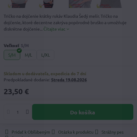
Tričko na dojčenie krátky rukáv Klaudia Šedý melír. Tričko na
dojčenie, ktoré decentne zakrýva popôrodné bruško a umožňuje
diskrétne dojčenie...
Čítajte viac
Veľkosť
S/M
M/L
L/XL
Skladom u dodávateľa, expedícia do 7 dní
Predpokladané dodanie:
Streda
19.08.2026
23,50 €
Do košíka
Pridať k Obľúbeným
Otázka k produktu
Strážny pes