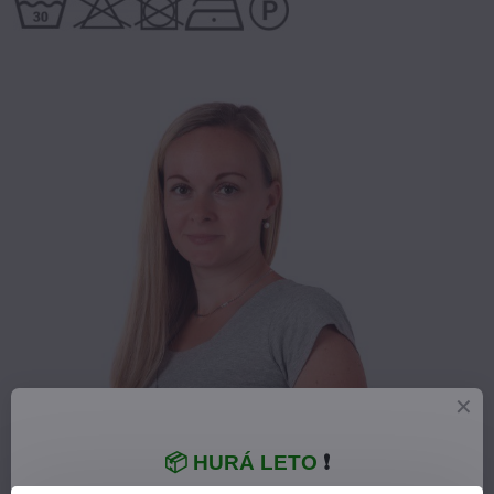
📦 HURÁ LETO
❗