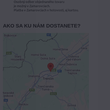
Osobný odber objednaného tovaru
je možný v Zamarovciach.
Platba v Zamarovciach v hotovosti, aj kartou.
AKO SA KU NÁM DOSTANETE?
Externý obsah je blokovaný
Voľbami súkromia
Prajete si načítať externý obsah?
Povoliť tentokrát
Povoliť a zapamätať - súhlas s druhom
cookie: Funkčné
Otvoriť obsah v novom okne