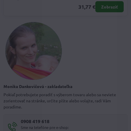
31,77 €
Zobraziť
Monika Dankovičová - zakladateľka
Pokiaľ potrebujete poradiť s výberom tovaru alebo sa neviete
zorientovať na stránke, určite píšte alebo volajte, radi Vám
poradíme.
0908 419 618
Sme na telefóne pre e-shop: