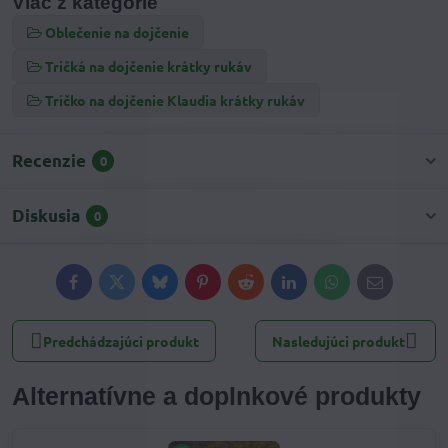
Viac z kategórie
Oblečenie na dojčenie
Tričká na dojčenie krátky rukáv
Tričko na dojčenie Klaudia krátky rukáv
Recenzie
0
Diskusia
0
Facebook
Twitter
Bluesky
Pinterest
Reddit
LinkedIn
WhatsApp
E-
mail
Predchádzajúci produkt
Nasledujúci produkt
Alternatívne a doplnkové produkty