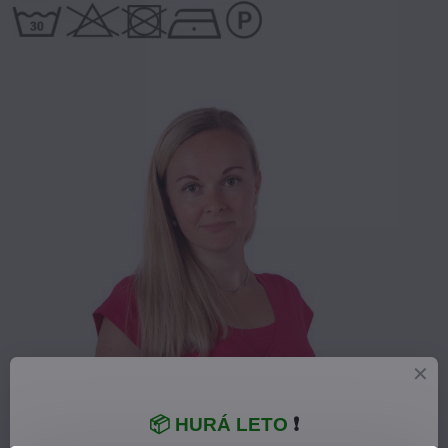
📦 HURÁ LETO
❗