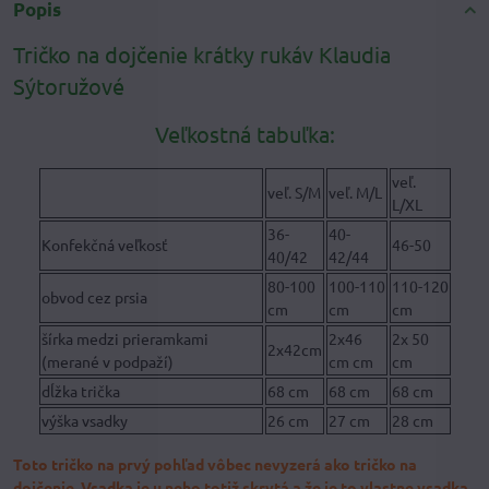
Popis
Tričko na dojčenie krátky rukáv Klaudia
Sýtoružové
Veľkostná tabuľka:
veľ.
veľ. S/M
veľ. M/L
L/XL
36-
40-
Konfekčná veľkosť
46-50
40/42
42/44
80-100
100-110
110-120
obvod cez prsia
cm
cm
cm
šírka medzi prieramkami
2x46
2x 50
2x42cm
(merané v podpaží)
cm cm
cm
dĺžka trička
68 cm
68 cm
68 cm
výška vsadky
26 cm
27 cm
28 cm
Toto tričko na prvý pohľad vôbec nevyzerá ako tričko na
dojčenie. Vsadka je u neho totiž skrytá a že je to vlastne vsadka