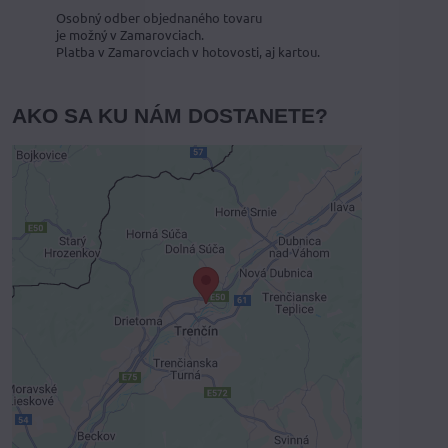
Osobný odber objednaného tovaru
je možný v Zamarovciach.
Platba v Zamarovciach v hotovosti, aj kartou.
AKO SA KU NÁM DOSTANETE?
Externý obsah je blokovaný
Voľbami súkromia
Prajete si načítať externý obsah?
Povoliť tentokrát
Povoliť a zapamätať - súhlas s druhom
cookie: Funkčné