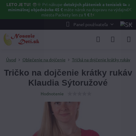
LETO JE TU!
😎🌞
Pri nákupe
detských pláteniek a tenisiek 👟
a
✕
minimálnej objednávke 45 €
máte nárok na dopravu na výdajné
miesta Packety len za
1 €
❗⚡️
Panel používateľa
Úvod
Oblečenie na dojčenie
Tričká na dojčenie krátky rukáv
Tričko na dojčenie krátky rukáv
Klaudia Sýtoružové
Hodnotenie