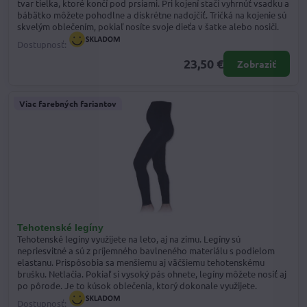
tvar tielka, ktoré končí pod prsiami. Pri kojení stačí vyhrnúť vsadku a
bábätko môžete pohodlne a diskrétne nadojčiť. Tričká na kojenie sú
skvelým oblečením, pokiaľ nosíte svoje dieťa v šatke alebo nosiči.
Dostupnosť:
23,50 €
Zobraziť
Viac farebných fariantov
Tehotenské legíny
Tehotenské legíny využijete na leto, aj na zimu. Legíny sú
nepriesvitné a sú z príjemného bavlneného materiálu s podielom
elastanu. Prispôsobia sa menšiemu aj väčšiemu tehotenskému
brušku. Netlačia. Pokiaľ si vysoký pás ohnete, legíny môžete nosiť aj
po pôrode. Je to kúsok oblečenia, ktorý dokonale využijete.
Dostupnosť: