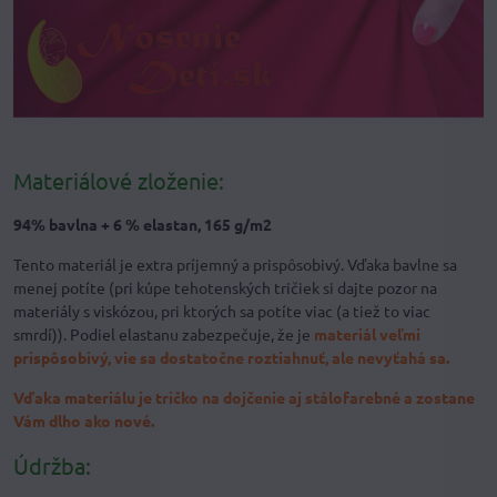
Materiálové zloženie:
94% bavlna + 6 % elastan, 165 g/m2
Tento materiál je extra príjemný a prispôsobivý. Vďaka bavlne sa
menej potíte (pri kúpe tehotenských tričiek si dajte pozor na
materiály s viskózou, pri ktorých sa potíte viac (a tiež to viac
smrdí)). Podiel elastanu zabezpečuje, že je
materiál veľmi
prispôsobivý, vie sa dostatočne roztiahnuť, ale nevyťahá sa.
Vďaka materiálu je tričko na dojčenie aj stálofarebné a zostane
Vám dlho ako nové.
Údržba: