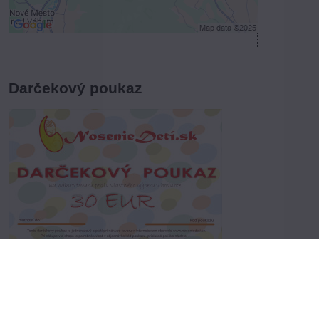
Otvoriť obsah v novom okne
Darčekový poukaz
Vyberte variant
Dvojnásobná radosť pre obdarovaného.
Prvý krát z darčeka, druhý krát z nákupu:-)