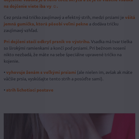
na dojčenie viete iba vy ☺.
Cez prsia má tričko zaujímavý a efektný strih, medzi prsiami je
všitá
jemná gumička, ktorá pôsobí veľmi pekne
a dodáva tričku
zaujímavý vzhľad.
Pri dojčení stačí odkryť prsník vo výstrihu.
Vsadka má tvar tielka
so širokými ramienkami a končí pod prsiami. Pri bežnom nosení
nikto nezbadá, že máte na sebe špeciálne upravené tričko na
kojenie.
•
vyhovuje ženám s veľkými prsiami
(ale nielen im, avšak ak máte
väčšie prsia, vyskúšajte tento strih a posúďte sami).
•
strih lichotiaci postave