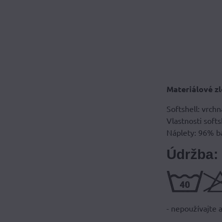
Materiálové zl
Softshell: vrch
Vlastnosti soft
Náplety: 96% ba
Údržba:
- nepoužívajte 