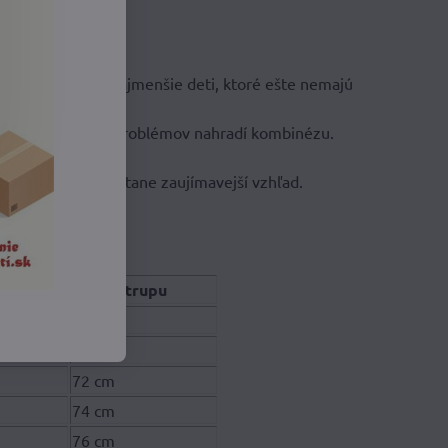
ipsu
.
 bundičku aj tie najmenšie deti, ktoré ešte nemajú
mplet
, ktorý bez problémov nahradí kombinézu.
ndička zároveň dostane zaujímavejší vzhľad.
etská bunda Unuo
ťa
obvod trupu
68 cm
70 cm
72 cm
74 cm
76 cm