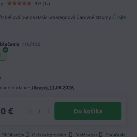
ie
5
/
5
(
1
x)
ftshellová bunda Basic Smaragdová Čarovné stromy
Čítajte
blečenia
2
dané dodanie:
Utorok
11.08.2026
90 €
Do košíka
 k Obľúbeným
Otázka k produktu
Strážny pes
Doručenia