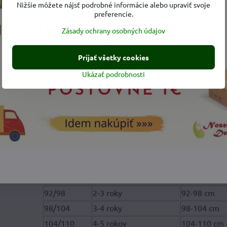
dy zakončená tak, že
bráni nechcenému pricviknutiu kože do z
Nižšie môžete nájsť podrobné informácie alebo upraviť svoje
preferencie.
i bundy
reflexný prvok.
materiál s hrejivým fleesom
z vnútornej strany.
Zásady ochrany osobných údajov
 našité
pútko s reflexným logom
. Za pútko budú vedieť zavesiť
inutú motoriku.
Prijať všetky cookies
shellovými nohavicami
môžete vytvoriť
farebne rovnaký ko
Ukázať podrobnosti
ručujeme už zimnú bundu.
iť
reflexnú nažehľovačku
. Zvýšite tak bezpečnosť dieťaťa a bu
Veľkostná tabuľka softshellová d
veľkosť
orientačný vek
výška dieťa
80/86
12-18 mes.
80-86 cm
86/92
18-24 mes.
86-92 cm
92/98
2-3 roky
92-98 cm
98/104
3-4 roky
98-104 cm
104/110
4-5 rokov
104-110 cm