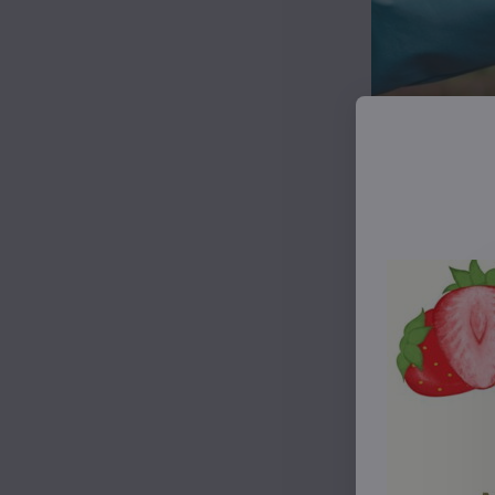
-
Príjemný stri
-
Predĺžený str
- Bunda má
stoj
-
Rukávy sú za
- Bunda má
v p
nevypadlo.
-
Zips na bunde