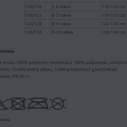
110/116
5-6 rokov
110-116 cm
116/122
6-7 rokov
116-122 cm
122/128
8-9 rokov
122-128 cm
128/134
9-10 rokov
128-134 cm
oženie:
ná vrstva 100% polyester, membrána 100% polyuretan, vnútorná
shellu: 10.000 vodný stĺpec, 3.000 priedušnosť g/m2/24hod.
vlna, 4% lycra
aviváž