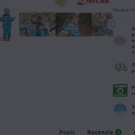
Výrobca:
U
A
p
n
d
1
O
p
P
r
1
z
Popis
Recenzie
0