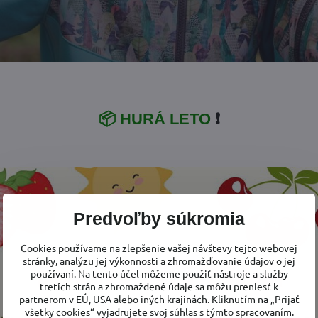
📦 HURÁ LETO
❗
h
, vďaka ktorému bunda
perfektne plní svoju termoizolačnú 
Predvoľby súkromia
ih
v zadnej časti bundy,
bundička zakryje aj zadoček dieťatka
ací límec
, ktorý prechádza do kapucne.
Cookies používame na zlepšenie vašej návštevy tejto webovej
končené nápletom
, aby
do rukávov nenafúkalo
, ani sa do ni
stránky, analýzu jej výkonnosti a zhromažďovanie údajov o jej
rednej časti dve vrecká na zahriatie rúk
, vreckovku alebo iné
používaní. Na tento účel môžeme použiť nástroje a služby
tretích strán a zhromaždené údaje sa môžu preniesť k
partnerom v EÚ, USA alebo iných krajinách. Kliknutím na „Prijať
 je pri krku podložený ochrannou légou.
všetky cookies“ vyjadrujete svoj súhlas s týmto spracovaním.