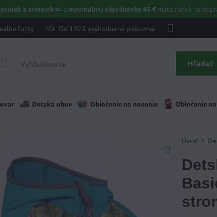
teniek a tenisiek 👟
a
minimálnej objednávke 45 €
máte nárok na dopr
eálne fotky
Od 150 € zvýhodnené poštovné
Hľadať
tovar
Detská obuv
Oblečenie na nosenie
Oblečenie na
Úvod
De
Dets
Basi
stro