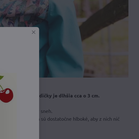
funkciu.
. Zadná časť bundičky je dlhšia cca o 3 cm.
ch nedostal studený sneh.
 maličkosti. Vrecká sú dostatočne hlboké, aby z nich nič