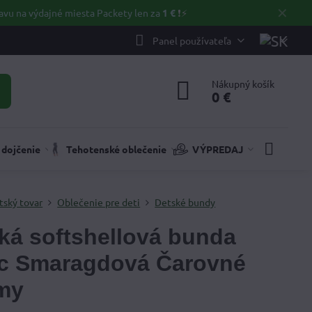
✕
avu na výdajné miesta Packety len za
1 €
❗⚡️
Panel používateľa
Nákupný košík
0 €
 dojčenie
Tehotenské oblečenie
VÝPREDAJ
tský tovar
Oblečenie pre deti
Detské bundy
ká softshellová bunda
c Smaragdová Čarovné
my