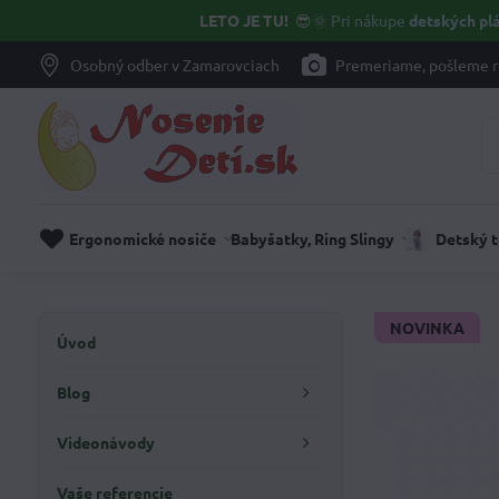
LETO JE TU!
😎🌞
Pri nákupe
detských plá
Osobný odber v Zamarovciach
Premeriame, pošleme r
Ergonomické nosiče
Babyšatky, Ring Slingy
Detský 
NOVINKA
Úvod
Blog
Videonávody
Vaše referencie