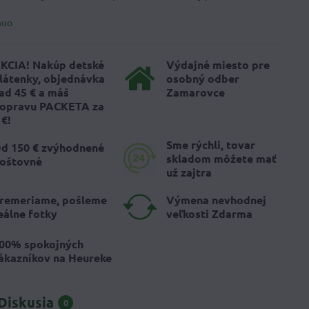
nuo
KCIA! Nakúp detské
Výdajné miesto pre
látenky, objednávka
osobný odber
ad 45 € a máš
Zamarovce
opravu PACKETA za
 €!
Sme rýchli, tovar
d 150 € zvýhodnené
skladom môžete mať
oštovné
už zajtra
remeriame, pošleme
Výmena nevhodnej
eálne fotky
veľkosti Zdarma
00% spokojných
ákazníkov na Heureke
Diskusia
0