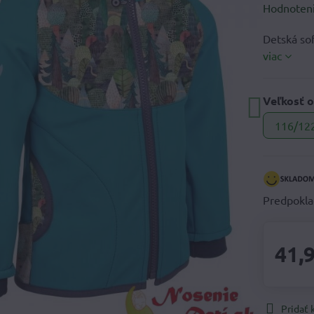
Hodnoten
Detská so
viac
Veľkosť o
116/12
Predpokla
41,
Pridať