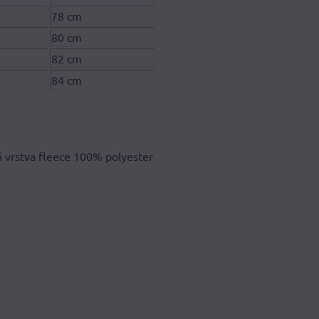
78 cm
80 cm
82 cm
84 cm
 vrstva fleece 100% polyester