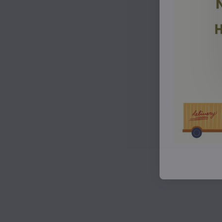
- Léga je u bra
- V zadnej čast
-
Softshellový 
- Na kapucni je
dostatočne vyv
- Spolu so
soft
- Pod 5°C dopo
- Možné dokúp