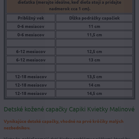
dieťatka (merajte ideálne, keď dieťa stojí a pridajte
nadmerok cca 1 cm).
Približný vek
Dĺžka podrážky capačiek
0-6 mesiacov
11 cm
0-6 mesiacov
11,5 cm
6-12 mesiacov
12,5 cm
6-12 mesiacov
13 cm
12-18 mesiacov
13,5 cm
12-18 mesiacov
14 cm
12-18 mesiacov
14,5 cm
Detské kožené capačky Capiki Kvietky Malinové
Vynikajúce detské capačky, vhodné na prvé krôčiky malých
nezbedníkov.
Viete že, pokiaľ nemajú deti žiadne problémy s nôžkami, ktoré by