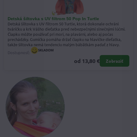
Detská šiltovka s UV filtrom 50 Pop In Turtle
Detská šiltovka s UV filtrom 50 Turtle, ktorá dokonale ochráni
tváričku a krk Vášho dieťatka pred nebezpečnými slnečnými lúčmi.
Čiapku môžte používať pri mori, na plavárni, alebo aj počas
prechádzky. Gumička pomáha držať čiapku na hlavičke dieťatka,
takže šiltovka nemá tendenciu malým bábätkám padať z hlavy.
Dostupnosť:
od 13,80 €
Zobraziť