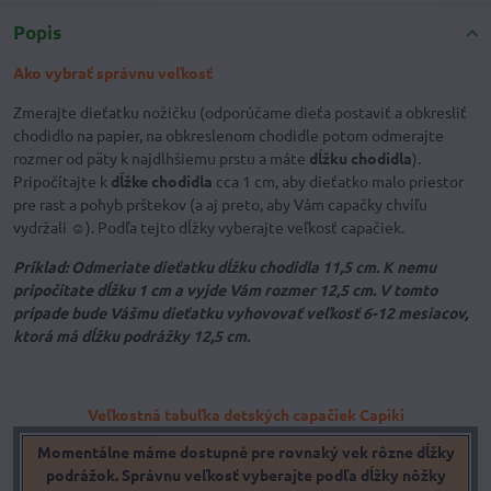
Popis
Ako vybrať správnu veľkosť
Zmerajte dieťatku nožičku (odporúčame dieťa postaviť a obkresliť
chodidlo na papier, na obkreslenom chodidle potom odmerajte
rozmer od päty k najdlhšiemu prstu a máte
dĺžku chodidla
).
Pripočítajte k
dĺžke chodidla
cca 1 cm, aby dieťatko malo priestor
pre rast a pohyb prštekov (a aj preto, aby Vám capačky chvíľu
vydržali ☺). Podľa tejto dĺžky vyberajte veľkosť capačiek.
Príklad: Odmeriate dieťatku dĺžku chodidla 11,5 cm. K nemu
pripočítate dĺžku 1 cm a vyjde Vám rozmer 12,5 cm. V tomto
prípade bude Vášmu dieťatku vyhovovať veľkosť 6-12 mesiacov,
ktorá má dĺžku podrážky 12,5 cm.
Veľkostná tabuľka detských capačiek Capiki
Momentálne máme dostupné pre rovnaký vek rôzne dĺžky
podrážok. Správnu veľkosť vyberajte podľa dĺžky nôžky