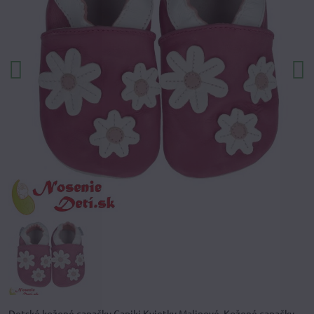
Detské kožené capačky Capiki Kvietky Malinové. Kožené capačky