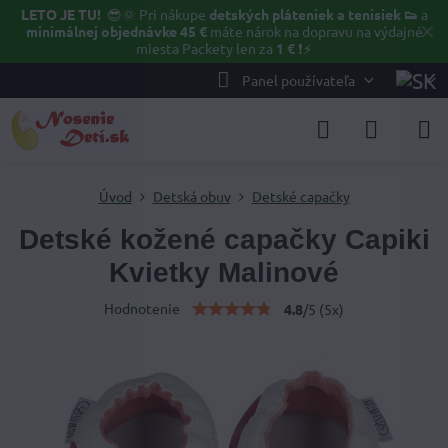
LETO JE TU!
😎🌞
Pri nákupe
detských pláteniek a tenisiek 👟
a
✕
minimálnej objednávke 45 €
máte nárok na dopravu na výdajné
miesta Packety len za
1 €
❗⚡️
Panel používateľa
Úvod
Detská obuv
Detské capačky
Detské kožené capačky Capiki
Kvietky Malinové
Hodnotenie
4.8
/
5
(
5
x)