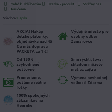
Pridať k Obľúbeným
Otázka k produktu
Strážny pes
Doručenia
Výrobca:
Capiki
AKCIA! Nakúp
Výdajné miesto pre
detské plátenky,
osobný odber
objednávka nad 45
Zamarovce
€ a máš dopravu
PACKETA za 1 €!
Od 150 €
Sme rýchli, tovar
zvýhodnené
skladom môžete
poštovné
mať už zajtra
Premeriame,
Výmena nevhodnej
pošleme reálne
veľkosti Zdarma
fotky
100% spokojných
zákazníkov na
Heureke