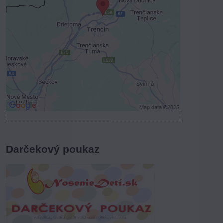
Prajete si načítať externý obsah?
Povoliť tentokrát
Povoliť a zapamätať - súhlas s druhom
cookie: Funkčné
Otvoriť obsah v novom okne
Darčekový poukaz