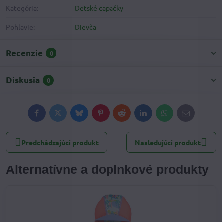
Kategória:
Detské capačky
Pohlavie:
Dievča
Recenzie
0
Diskusia
0
Facebook
Twitter
Bluesky
Pinterest
Reddit
LinkedIn
WhatsApp
E-
mail
Predchádzajúci produkt
Nasledujúci produkt
Alternatívne a doplnkové produkty