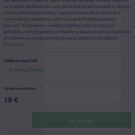
sú skvelým doplnkom pre vaše dieťa, keď sa začína stavať k nábytku
a robiť prvé nesmelé krôčky. Capačky neobmedzujú dieťa, keď
štvornožkuje, následne si sadne na zadoček alebo sa pokúša
postaviť. Sú vyrobené z mäkkej a ohybnej kože, čo zaručuje
pohodlie a voľnosť pohybu. Ich barefoot dizajn umožňuje nožičkám
prirodzene sa vyvíjať a poskytuje pocit, akoby chodili naboso.
Čítajte viac
Veľkosť capačiek
12-18 mes. (14 cm)
Vyberte variant
19 €
Do košíka