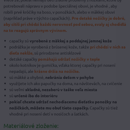
potrebovali nápravu v podobe špeciálnej obuvi, je vhodné , aby
robili prvé krôčiky na boso, v ponožkách, alebo v mäkkej obuvi
(napríklad práve v týchto capačkách).
Pre detské nožičky je dobré,
aby cítili pri chôdzi každú nerovnosť pod sebou, svaly aj chodidlá
na to reagujú správnym vývinom.
capačky sú
vyrobené z mäkkej a poddajnej jemnej kože
podrážka je vyrobená z brúsenej kože, takže
pri chôdzi v nich sa
dieťa nekĺže,
sú prirodzene antisklzové
detské capačky
pomáhajú udržať nožičky v teple
okolo kotníkov je gumička, vďaka ktorej capačky pri nosení
nepadajú, ale
krásne držia na nožičke.
sú mäkké a ohybné,
nebránia deťom v pohybe
využijete ich ako papučky na doma, na návštevách, na cvičenie
sú veľmi
skladné, nezaberú v taške veľa miesta
sú
určené iba do interiéru
pokiaľ chcete udržať nechodiacemu dieťatku ponožky na
nožičkách, môžete mu obuť tieto capačky.
Capačky sú tiež
vhodné pri nosení detí v nosičoch a šatkách.
Materiálové zloženie: