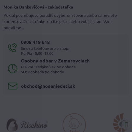
Monika Dankovičová - zakladateľka
Pokiaľ potrebujete poradiť s výberom tovaru alebo sa neviete
zorientovať na stránke, určite píšte alebo volajte, radi Vám
poradíme.
0908 419 618
Sme na telefóne pre e-shop:
Po-Pia - 8.00 -18.00
Osobný odber v Zamarovciach
PO-PIA: Kedykoľvek po dohode
SO: Doobeda po dohode
obchod​@noseniedeti​.sk