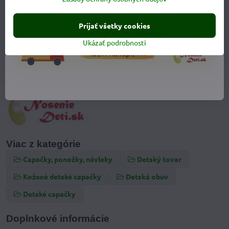
Prijať všetky cookies
Ukázať podrobnosti
Viac z kategórie
Capačky, ponožky, návleky
Detský tovar
Kožené detské capačky
Detská obuv
Detské capačky
Doplnkové informácie