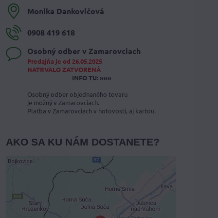
Monika Dankovičová
0908 419 618
Osobný odber v Zamarovciach
Predajňa je od 26.05.2025
NATRVALO ZATVORENÁ
INFO TU: »»»
Osobný odber objednaného tovaru
je možný v Zamarovciach.
Platba v Zamarovciach v hotovosti, aj kartou.
AKO SA KU NÁM DOSTANETE?
Externý obsah je blokovaný
Voľbami súkromia