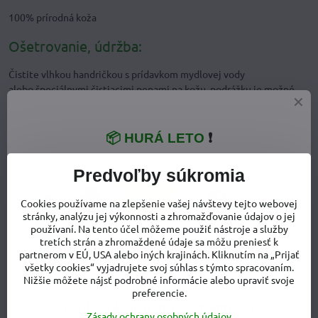
100% prírodná koža
Ošetrovanie, údržba:
Čistite vlhkou handričkou s prídavkom mydlovej vody
alebo špeciálnymi čistiacimi penami na kožu, podrážku je možné
čistiť aj mäkkým kartáčikom. Neperte, nesušte u zdrojov tepla.
Doplnkový tovar
📦 HURÁ LETO
❗
Filcové zatepľovacie vložky do capačiek pre chladné mesiace v
Predvoľby súkromia
roku »»»
Cookies používame na zlepšenie vašej návštevy tejto webovej
stránky, analýzu jej výkonnosti a zhromažďovanie údajov o jej
používaní. Na tento účel môžeme použiť nástroje a služby
tretích strán a zhromaždené údaje sa môžu preniesť k
partnerom v EÚ, USA alebo iných krajinách. Kliknutím na „Prijať
všetky cookies“ vyjadrujete svoj súhlas s týmto spracovaním.
Nižšie môžete nájsť podrobné informácie alebo upraviť svoje
preferencie.
Zásady ochrany osobných údajov