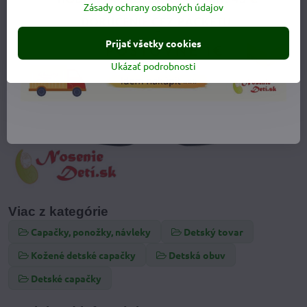
Zásady ochrany osobných údajov
Prijať všetky cookies
Ukázať podrobnosti
Viac z kategórie
Capačky, ponožky, návleky
Detský tovar
Kožené detské capačky
Detská obuv
Detské capačky