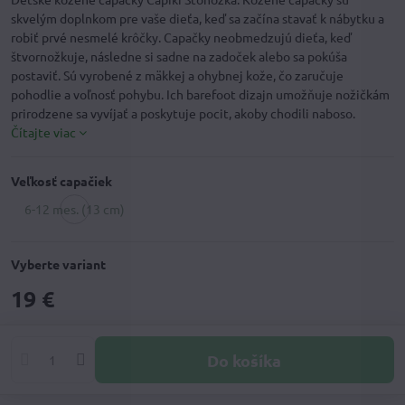
skvelým doplnkom pre vaše dieťa, keď sa začína stavať k nábytku a
robiť prvé nesmelé krôčky. Capačky neobmedzujú dieťa, keď
štvornožkuje, následne si sadne na zadoček alebo sa pokúša
postaviť. Sú vyrobené z mäkkej a ohybnej kože, čo zaručuje
pohodlie a voľnosť pohybu. Ich barefoot dizajn umožňuje nožičkám
prirodzene sa vyvíjať a poskytuje pocit, akoby chodili naboso.
Čítajte viac
Veľkosť capačiek
6-12 mes. (13 cm)
Tovar
nie
je
Vyberte variant
skladom
19 €
Do košíka