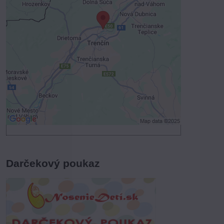
Voľbami súkromia
Prajete si načítať externý obsah?
Povoliť tentokrát
Povoliť a zapamätať - súhlas s druhom
cookie: Funkčné
Otvoriť obsah v novom okne
Darčekový poukaz