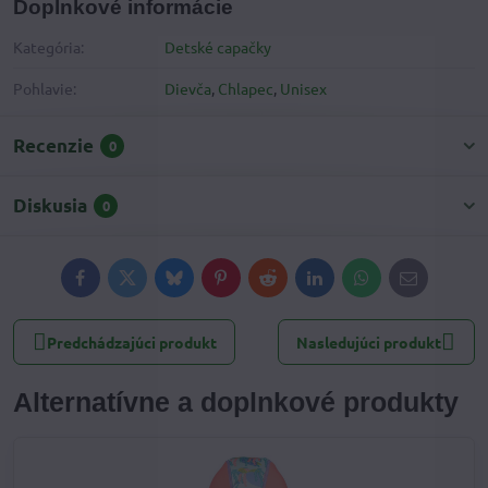
Doplnkové informácie
Kategória:
Detské capačky
Pohlavie:
Dievča
,
Chlapec
,
Unisex
Recenzie
0
Diskusia
0
Facebook
Twitter
Bluesky
Pinterest
Reddit
LinkedIn
WhatsApp
E-
mail
Predchádzajúci produkt
Nasledujúci produkt
Alternatívne a doplnkové produkty