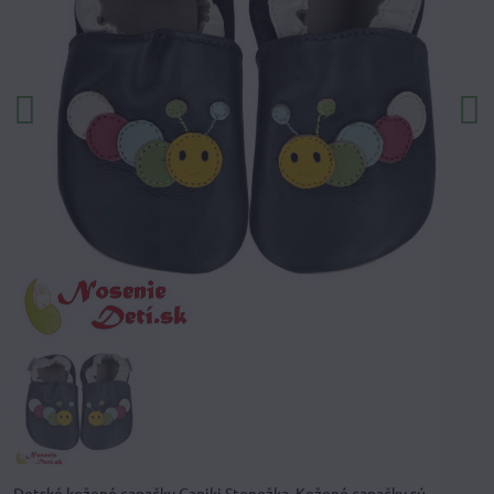
Detské kožené capačky Capiki Stonožka. Kožené capačky sú