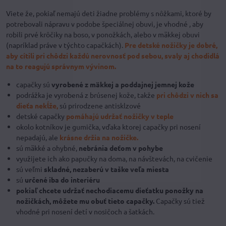
Viete že, pokiaľ nemajú deti žiadne problémy s nôžkami, ktoré by
potrebovali nápravu v podobe špeciálnej obuvi, je vhodné , aby
robili prvé krôčiky na boso, v ponožkách, alebo v mäkkej obuvi
(napríklad práve v týchto capačkách).
Pre detské nožičky je dobré,
aby cítili pri chôdzi každú nerovnosť pod sebou, svaly aj chodidlá
na to reagujú správnym vývinom.
capačky sú
vyrobené z mäkkej a poddajnej jemnej kože
podrážka je vyrobená z brúsenej kože, takže
pri chôdzi v nich sa
dieťa nekĺže,
sú prirodzene antisklzové
detské capačky
pomáhajú udržať nožičky v teple
okolo kotníkov je gumička, vďaka ktorej capačky pri nosení
nepadajú, ale
krásne držia na nožičke.
sú mäkké a ohybné,
nebránia deťom v pohybe
využijete ich ako papučky na doma, na návštevách, na cvičenie
sú veľmi
skladné, nezaberú v taške veľa miesta
sú
určené iba do interiéru
pokiaľ chcete udržať nechodiacemu dieťatku ponožky na
nožičkách, môžete mu obuť tieto capačky.
Capačky sú tiež
vhodné pri nosení detí v nosičoch a šatkách.