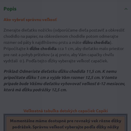
Popis
Ako vybrať správnu veľkosť
Zmerajte dieťatku nožičku (odporúčame dieťa postaviť a obkresliť
chodidlo na papier, na obkreslenom chodidle potom odmerajte
rozmer od päty k najdlhšiemu prstu a máte
dĺžku chodidla
).
Pripočítajte k
dĺžke chodidla
cca 1 cm, aby dieťatko malo priestor
pre rast a pohyb prštekov (a aj preto, aby Vám capačky chvíľu
vydržali ☺). Podľa tejto dĺžky vyberajte veľkosť capačiek.
Príklad: Odmeriate dieťatku dĺžku chodidla 11,5 cm. K nemu
pripočítate dĺžku 1 cm a vyjde Vám rozmer 12,5 cm. V tomto
prípade bude Vášmu dieťatku vyhovovať veľkosť 6-12 mesiacov,
ktorá má dĺžku podrážky 12,5 cm.
Veľkostná tabuľka detských capačiek Capiki
Momentálne máme dostupné pre rovnaký vek rôzne dĺžky
podrážok. Správnu veľkosť vyberajte podľa dĺžky nôžky