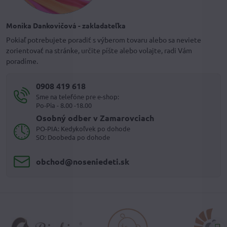
Monika Dankovičová - zakladateľka
Pokiaľ potrebujete poradiť s výberom tovaru alebo sa neviete
zorientovať na stránke, určite píšte alebo volajte, radi Vám
poradíme.
0908 419 618
Sme na telefóne pre e-shop:
Po-Pia - 8.00 -18.00
Osobný odber v Zamarovciach
PO-PIA: Kedykoľvek po dohode
SO: Doobeda po dohode
obchod​@noseniedeti​.sk