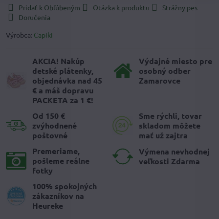
Pridať k Obľúbeným
Otázka k produktu
Strážny pes
Doručenia
Výrobca:
Capiki
AKCIA! Nakúp
Výdajné miesto pre
detské plátenky,
osobný odber
objednávka nad 45
Zamarovce
€ a máš dopravu
PACKETA za 1 €!
Od 150 €
Sme rýchli, tovar
zvýhodnené
skladom môžete
poštovné
mať už zajtra
Premeriame,
Výmena nevhodnej
pošleme reálne
veľkosti Zdarma
fotky
100% spokojných
zákazníkov na
Heureke