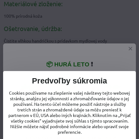
Materiálové zloženie:
100% prírodná koža
Ošetrovanie, údržba:
Čistite vlhkou handričkou s prídavkom mydlovej vody
alebo špeciálnymi čistiacimi penami na kožu, podrážku je možné
čistiť aj mäkkým kartáčikom. Neperte, nesušte u zdrojov tepla.
📦 HURÁ LETO
❗
Doplnkový tovar
Filcové zatepľovacie vložky do capačiek pre chladné mesiace v
Predvoľby súkromia
roku »»»
Cookies používame na zlepšenie vašej návštevy tejto webovej
stránky, analýzu jej výkonnosti a zhromažďovanie údajov o jej
používaní. Na tento účel môžeme použiť nástroje a služby
tretích strán a zhromaždené údaje sa môžu preniesť k
partnerom v EÚ, USA alebo iných krajinách. Kliknutím na „Prijať
všetky cookies“ vyjadrujete svoj súhlas s týmto spracovaním.
Nižšie môžete nájsť podrobné informácie alebo upraviť svoje
preferencie.