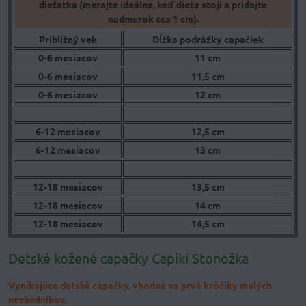
dieťatka (merajte ideálne, keď dieťa stojí a pridajte
nadmerok cca 1 cm).
Približný vek
Dĺžka podrážky capačiek
0-6 mesiacov
11 cm
0-6 mesiacov
11,5 cm
0-6 mesiacov
12 cm
6-12 mesiacov
12,5 cm
6-12 mesiacov
13 cm
12-18 mesiacov
13,5 cm
12-18 mesiacov
14 cm
12-18 mesiacov
14,5 cm
Detské kožené capačky Capiki Stonožka
Vynikajúce detské capačky, vhodné na prvé krôčiky malých
nezbedníkov.