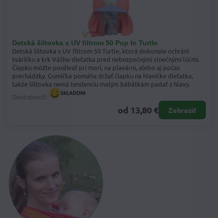
Detská šiltovka s UV filtrom 50 Pop In Turtle
Detská šiltovka s UV filtrom 50 Turtle, ktorá dokonale ochráni
tváričku a krk Vášho dieťatka pred nebezpečnými slnečnými lúčmi.
Čiapku môžte používať pri mori, na plavárni, alebo aj počas
prechádzky. Gumička pomáha držať čiapku na hlavičke dieťatka,
takže šiltovka nemá tendenciu malým bábätkám padať z hlavy.
Dostupnosť:
od 13,80 €
Zobraziť