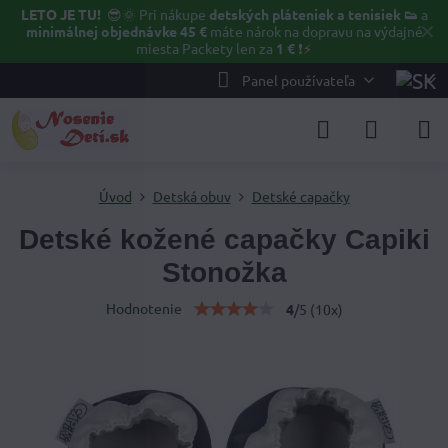
LETO JE TU!
😎🌞
Pri nákupe
detských pláteniek a tenisiek 👟
a
✕
minimálnej objednávke 45 €
máte nárok na dopravu na výdajné
miesta Packety len za
1 €
❗⚡️
Panel používateľa
Úvod
Detská obuv
Detské capačky
Detské kožené capačky Capiki
Stonožka
Hodnotenie
4
/
5
(
10
x)