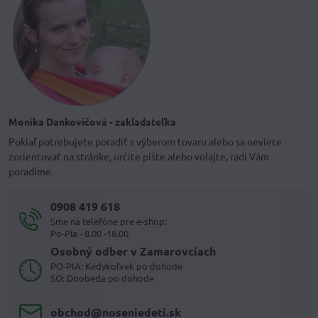
Monika Dankovičová - zakladateľka
Pokiaľ potrebujete poradiť s výberom tovaru alebo sa neviete
zorientovať na stránke, určite píšte alebo volajte, radi Vám
poradíme.
0908 419 618
Sme na telefóne pre e-shop:
Po-Pia - 8.00 -18.00
Osobný odber v Zamarovciach
PO-PIA: Kedykoľvek po dohode
SO: Doobeda po dohode
obchod​@noseniedeti​.sk