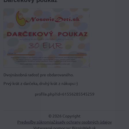
Dvojnásobná radosť pre obdarovaného.
Prvý krát z darčeka, druhý krát z nákupu:-)
profile.php?id=61556285545259
©
2026
Copyright
Predvoľby súkromia
Zásady ochrany osobných údajov
Vytvorené pomocou:
BiznisWeb.sk