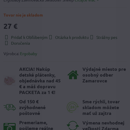
Tovar nie je skladom
27 €
Pridať k Obľúbeným
Otázka k produktu
Strážny pes
Doručenia
Výrobca:
Ergobaby
AKCIA! Nakúp
Výdajné miesto pre
detské plátenky,
osobný odber
objednávka nad 45
Zamarovce
€ a máš dopravu
PACKETA za 1 €!
Od 150 €
Sme rýchli, tovar
zvýhodnené
skladom môžete
poštovné
mať už zajtra
Premeriame,
Výmena nevhodnej
pošleme reálne
veľkosti Zdarma