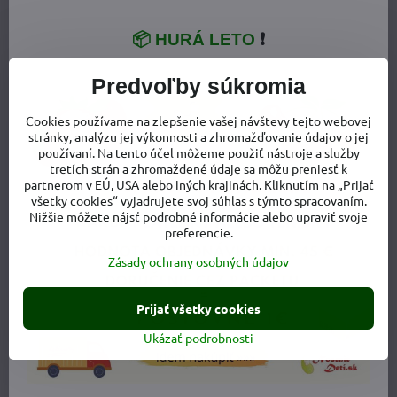
najmäkší a najtichší na trhu (vyskúšané ☺).
📦 HURÁ LETO
❗
Materiálové zloženie:
100 % bavlna
Predvoľby súkromia
Cookies používame na zlepšenie vašej návštevy tejto webovej
Ako zavinúť novorodenca - video:
stránky, analýzu jej výkonnosti a zhromažďovanie údajov o jej
používaní. Na tento účel môžeme použiť nástroje a služby
tretích strán a zhromaždené údaje sa môžu preniesť k
partnerom v EÚ, USA alebo iných krajinách. Kliknutím na „Prijať
Videá Youtube sú blokované Voľbami
všetky cookies“ vyjadrujete svoj súhlas s týmto spracovaním.
Nižšie môžete nájsť podrobné informácie alebo upraviť svoje
súkromia
preferencie.
Prajete si načítať Youtube video?
Zásady ochrany osobných údajov
Povoliť tentokrát
Prijať všetky cookies
Povoliť a zapamätať - súhlas s druhom cookie:
Ukázať podrobnosti
Funkčné
Otvoriť video v novom okne