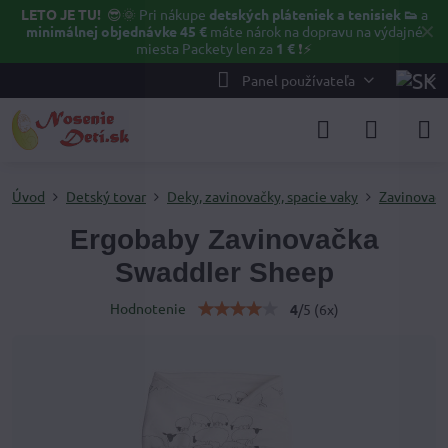
LETO JE TU!
😎🌞
Pri nákupe
detských pláteniek a tenisiek 👟
a
✕
minimálnej objednávke 45 €
máte nárok na dopravu na výdajné
miesta Packety len za
1 €
❗⚡️
Panel používateľa
Úvod
Detský tovar
Deky, zavinovačky, spacie vaky
Zavinovač
Ergobaby Zavinovačka
Swaddler Sheep
Hodnotenie
4
/
5
(
6
x)