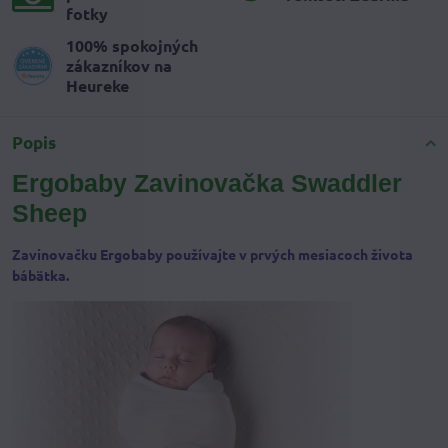
fotky
100% spokojných
zákazníkov na
Heureke
Popis
Ergobaby Zavinovačka Swaddler
Sheep
Zavinovačku Ergobaby používajte v prvých mesiacoch života
bábätka.