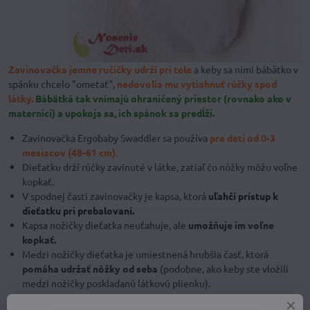
Zavinovačka jemne ručičky udrží pri tele
a keby sa nimi bábätko v
spánku chcelo "ometať",
nedovolia mu vytiahnuť rúčky spod
látky.
Bábätká tak vnímajú ohraničený priestor (rovnako ako v
maternici) a upokoja sa, ich spánok sa predĺži.
Zavinovačka Ergobaby Swaddler sa používa
pre deti od 0-3
mesiacov (48-61 cm)
.
Dieťatku drží rúčky zavinuté v látke, zatiaľ čo nôžky môžu voľne
kopkať.
V spodnej časti zavinovačky je kapsa, ktorá
uľahčí prístup k
dieťatku pri prebalovaní.
Kapsa nožičky dieťatka neuťahuje, ale
umožňuje im voľne
kopkať.
Medzi nožičky dieťatka je umiestnená hrubšia časť, ktorá
pomáha udržať nôžky od seba
(podobne, ako keby ste vložili
medzi nožičky poskladanú látkovú plienku).
Zavinovačka má veľmi kvalitný, jemný a tichý suchý zips -