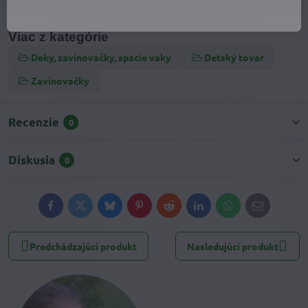
Viac z kategórie
Deky, zavinovačky, spacie vaky
Detský tovar
Zavinovačky
Recenzie
0
Diskusia
0
Facebook
Twitter
Bluesky
Pinterest
Reddit
LinkedIn
WhatsApp
E-
mail
Predchádzajúci produkt
Nasledujúci produkt