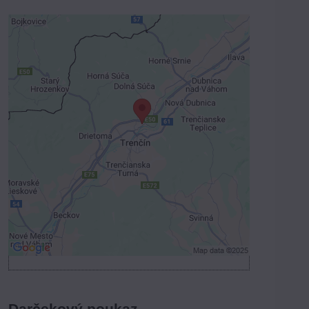
Externý obsah je blokovaný
Voľbami súkromia
Prajete si načítať externý obsah?
Povoliť tentokrát
Povoliť a zapamätať - súhlas s druhom
cookie: Funkčné
Otvoriť obsah v novom okne
Darčekový poukaz