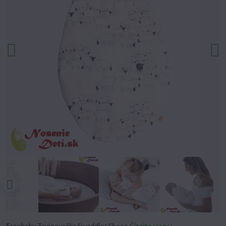
Ergobaby Zavinovačka Swaddler Sheep
Čítajte viac