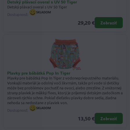
Detský plávací overal s UV 50 Tiger
Detský plávací overal s UV 50 Tiger
Dostupnosť:
29,20 €
Zobraziť
Plavky pre bábätká Pop In Tiger
Plavky pre bábätká Pop In Tiger z vodonepriepustného materiálu.
Vonkajší materiál je odolný voči škvrnám, takže pri vode si detičky
môže bez problémov pochutiť na ovocí, alebo zmrzline. Z vnútornej
strany plaviek je mäkký flees, ktorý je príjemný detským zadočkom a
zároveň rýchlo schne. Pokiaľ dieťatku plavky dobre sedia, žiadna
nehoda sa nedostane z plaviek von.
Dostupnosť:
13,50 €
Zobraziť