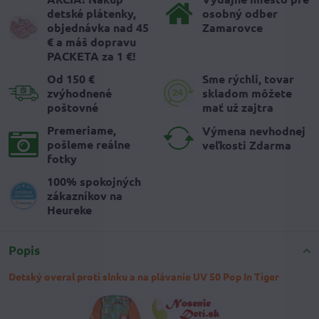
detské plátenky,
osobný odber
objednávka nad 45
Zamarovce
€ a máš dopravu
PACKETA za 1 €!
Od 150 €
Sme rýchli, tovar
zvýhodnené
skladom môžete
poštovné
mať už zajtra
Premeriame,
Výmena nevhodnej
pošleme reálne
veľkosti Zdarma
fotky
100% spokojných
zákazníkov na
Heureke
Popis
Detský overal proti slnku a na plávanie UV 50 Pop In Tiger