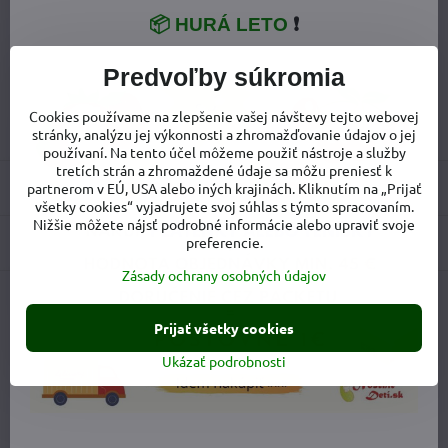
📦 HURÁ LETO
❗
Viac z kategórie
Predvoľby súkromia
Kúpanie a plavky
Detský tovar
Cookies používame na zlepšenie vašej návštevy tejto webovej
Dojčenské plavky
Tričká, overaly s UV filtrom
stránky, analýzu jej výkonnosti a zhromažďovanie údajov o jej
používaní. Na tento účel môžeme použiť nástroje a služby
tretích strán a zhromaždené údaje sa môžu preniesť k
Recenzie
partnerom v EÚ, USA alebo iných krajinách. Kliknutím na „Prijať
0
všetky cookies“ vyjadrujete svoj súhlas s týmto spracovaním.
Nižšie môžete nájsť podrobné informácie alebo upraviť svoje
Diskusia
preferencie.
0
Zásady ochrany osobných údajov
Facebook
Twitter
Bluesky
Pinterest
Reddit
LinkedIn
WhatsApp
E-
Prijať všetky cookies
mail
Ukázať podrobnosti
Predchádzajúci produkt
Nasledujúci produkt
Alternatívne a doplnkové produkty