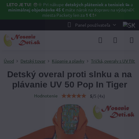
LETO JE TU!
😎🌞
Pri nákupe
detských pláteniek a tenisiek 👟
a
✕
minimálnej objednávke 45 €
máte nárok na dopravu na výdajné
miesta Packety len za
1 €
❗⚡️
Panel používateľa
Úvod
Detský tovar
Kúpanie a plavky
Tričká, overaly s UV filt
Detský overal proti slnku a na
plávanie UV 50 Pop In Tiger
Hodnotenie
5
/
5
(
4
x)