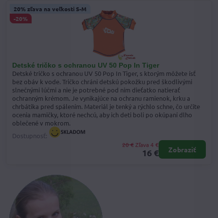
20% zľava na veľkosti S-M
-20%
Detské tričko s ochranou UV 50 Pop In Tiger
Detské tričko s ochranou UV 50 Pop In Tiger, s ktorým môžete ísť
bez obáv k vode. Tričko chráni detskú pokožku pred škodlivými
slnečnými lúčmi a nie je potrebné pod ním dieťatko natierať
ochranným krémom. Je vynikajúce na ochranu ramienok, krku a
chrbátika pred spálením. Materiál je tenký a rýchlo schne, čo určite
ocenia mamičky, ktoré nechcú, aby ich deti boli po okúpaní dlho
oblečené v mokrom.
Dostupnosť:
20 €
Zľava 4 €
Zobraziť
16 €