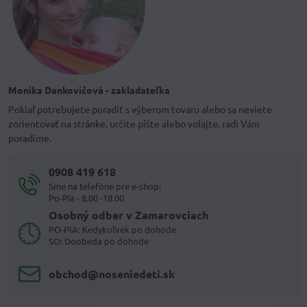
Monika Dankovičová - zakladateľka
Pokiaľ potrebujete poradiť s výberom tovaru alebo sa neviete
zorientovať na stránke, určite píšte alebo volajte, radi Vám
poradíme.
0908 419 618
Sme na telefóne pre e-shop:
Po-Pia - 8.00 -18.00
Osobný odber v Zamarovciach
PO-PIA: Kedykoľvek po dohode
SO: Doobeda po dohode
obchod​@noseniedeti​.sk