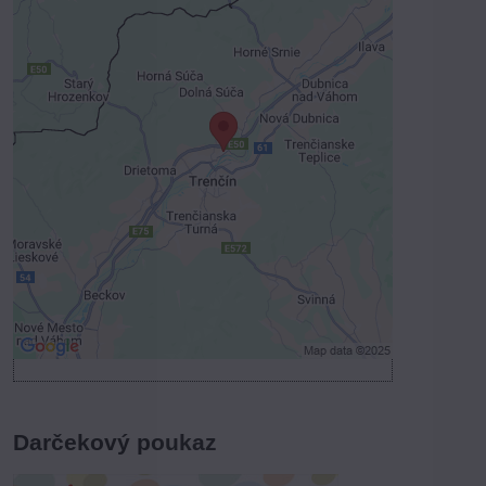
Externý obsah je blokovaný
Voľbami súkromia
Prajete si načítať externý obsah?
Povoliť tentokrát
Povoliť a zapamätať - súhlas s druhom
cookie: Funkčné
Otvoriť obsah v novom okne
Darčekový poukaz