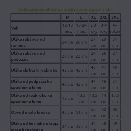
Veľkostná tabuľka Pop In AIO overalu proti slnku
M
L
XL
2XL
3XL
12-18
18-24
2-3
3-4
4+
Vek
mes.
mes.
roky
roky
rokov
Dĺžka rukávov od
27
29
31
24 cm
26 cm
ramena
cm
cm
cm
Dĺžka rukávov od
24
26
27
20 cm
22 cm
podpažia
cm
cm
cm
46
47
49
Dĺžka chrbta k rozkroku
42 cm
45 cm
cm
cm
cm
Dĺžka od podpažia ku
44
48
51
40 cm
42 cm
spodnému lemu
cm
cm
cm
Dĺžka od rozkroku ku
13,5
13,5
14
15,5
12 cm
spodnému lemu
cm
cm
cm
cm
55
60
60
Obvod okolo bruška
48 cm
51 cm
cm
cm
cm
Dĺžka od horného okraja
36
38
39
34 cm
35 cm
zipsu k rozkroku
cm
cm
cm