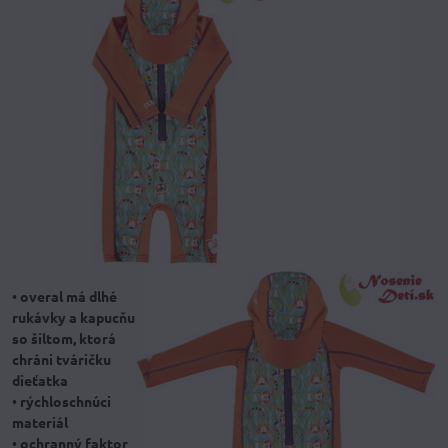
•
overal má dlhé
rukávky a kapucňu
so šiltom, ktorá
chráni tváričku
dieťatka
•
rýchloschnúci
materiál
•
ochranný faktor