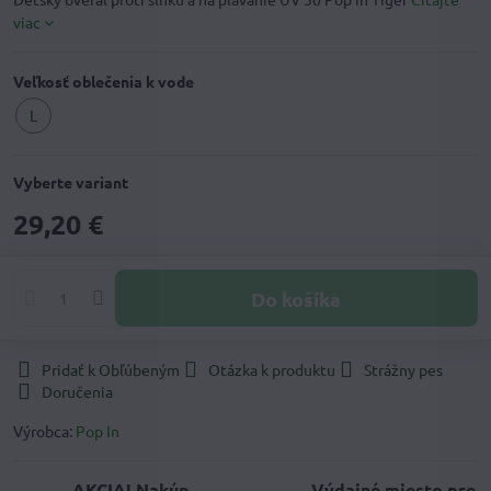
viac
Veľkosť oblečenia k vode
L
Vyberte variant
29,20 €
Do košíka
Pridať k Obľúbeným
Otázka k produktu
Strážny pes
Doručenia
Výrobca:
Pop In
AKCIA! Nakúp
Výdajné miesto pre