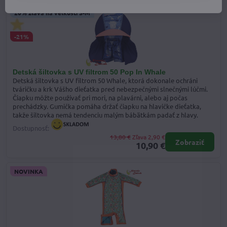
20% zľava na veľkosti S-M
-21%
Detská šiltovka s UV filtrom 50 Pop In Whale
Detská šiltovka s UV filtrom 50 Whale, ktorá dokonale ochráni
tváričku a krk Vášho dieťatka pred nebezpečnými slnečnými lúčmi.
Čiapku môžte používať pri mori, na plavárni, alebo aj počas
prechádzky. Gumička pomáha držať čiapku na hlavičke dieťatka,
takže šiltovka nemá tendenciu malým bábätkám padať z hlavy.
Dostupnosť:
13,80 €
Zľava 2,90 €
Zobraziť
10,90 €
NOVINKA