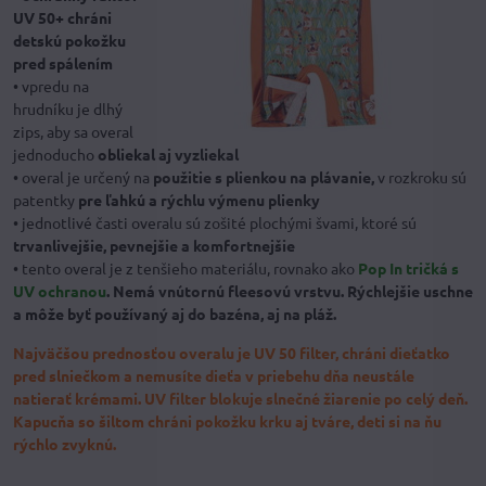
UV 50+ chráni
detskú pokožku
pred spálením
• vpredu na
hrudníku je dlhý
zips, aby sa overal
jednoducho
obliekal aj vyzliekal
• overal je určený na
použitie s plienkou na plávanie,
v rozkroku sú
patentky
pre ľahkú a rýchlu výmenu plienky
• jednotlivé časti overalu sú zošité plochými švami, ktoré sú
trvanlivejšie, pevnejšie a komfortnejšie
• tento overal je z tenšieho materiálu, rovnako ako
Pop In tričká s
UV ochranou
. Nemá vnútornú fleesovú vrstvu. Rýchlejšie uschne
a môže byť používaný aj do bazéna, aj na pláž.
Najväčšou prednosťou overalu je UV 50 filter, chráni dieťatko
pred slniečkom a nemusíte dieťa v priebehu dňa neustále
natierať krémami. UV filter blokuje slnečné žiarenie po celý deň.
Kapucňa so šiltom chráni pokožku krku aj tváre, deti si na ňu
rýchlo zvyknú.