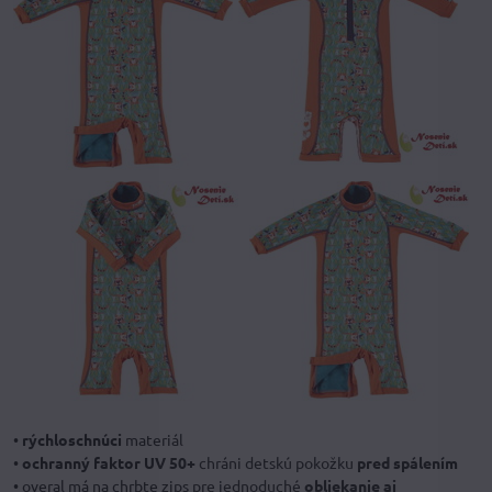
•
rýchloschnúci
materiál
•
ochranný faktor UV 50+
chráni detskú pokožku
pred spálením
• overal má na chrbte zips pre jednoduché
obliekanie aj