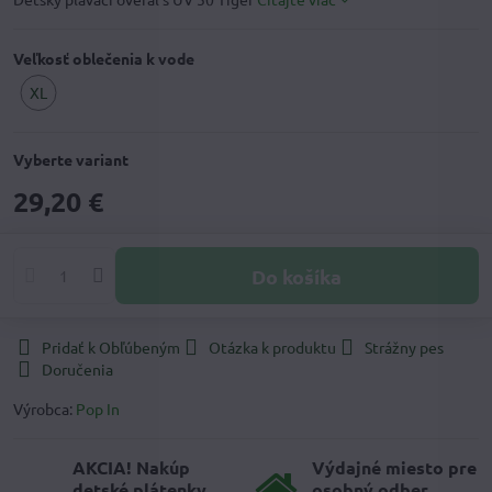
Veľkosť oblečenia k vode
XL
Vyberte variant
29,20 €
Do košíka
Pridať k Obľúbeným
Otázka k produktu
Strážny pes
Doručenia
Výrobca:
Pop In
AKCIA! Nakúp
Výdajné miesto pre
detské plátenky,
osobný odber