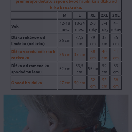
premerajte dieťaťu aspoň obvod hrudníka a dĺžku od
krku k rozkroku.
M
L
XL
2XL
3XL
12-18
18-24
2-3
3-4
4+
Vek
mes.
mes.
roky
roky
rokov
Dĺžka rukávov od
27,5
29
33
35
26 cm
límčeka (od krku)
cm
cm
cm
cm
Dĺžka vpredu od krku k
38
40
41
36 cm
37 cm
rozkroku
cm
cm
cm
Dĺžka od ramena ku
53,5
59
63
52 cm
55cm
spodnému lemu
cm
cm
cm
52
55
58
Obvod hrudníka
47 cm
50 cm
cm
cm
cm