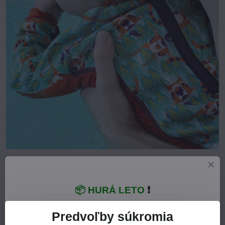
Viac z kategórie
Kúpanie a plavky
Detský tovar
📦 HURÁ LETO
❗
Dojčenské plavky
Tričká, overaly s UV filtrom
Predvoľby súkromia