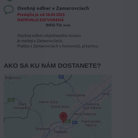
Osobný odber v Zamarovciach
Predajňa je od 26.05.2025
NATRVALO ZATVORENÁ
INFO TU: »»»
Osobný odber objednaného tovaru
je možný v Zamarovciach.
Platba v Zamarovciach v hotovosti, aj kartou.
AKO SA KU NÁM DOSTANETE?
Externý obsah je blokovaný
Voľbami súkromia
Prajete si načítať externý obsah?
Povoliť tentokrát