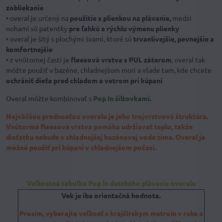
zobliekanie
• overal je určený na
použitie s plienkou na plávanie,
medzi
nohami sú patentky
pre ľahkú a rýchlu výmenu plienky
• overal je šitý s plochými švami, ktoré sú
trvanlivejšie, pevnejšie a
komfortnejšie
• z vnútornej časti je
fleesová vrstva s PUL záterom
, overal tak
môžte použiť v bazéne, chladnejšom mori a všade tam, kde chcete
ochrániť dieťa pred chladom a vetrom pri kúpaní
Overal môžte kombinovať s
Pop In
šiltovkami
.
Najväčšou prednosťou overalu je jeho trojvrstvová štruktúra.
Vnútormá fleesová vrstva pomáha udržiavať teplo, takže
dieťatku nebude v chladnejšej bazénovej vode
zima. Overal je
možné použiť pri kúpaní v chladnejšom počasí.
Veľkostná tabuľka Pop In detského plávacie overalu
Vek je iba orientačná hodnota.
Prosím, vyberajte veľkosť s krajčírskym metrom v ruke a