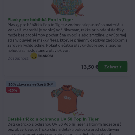
Plavky pre bábätká Pop In Tiger
Plavky pre bábätká Pop In Tiger z vodonepriepustného materiálu.
Vonkajší materiál je odolný voči škvrnám, takže pri vode si detičky
môže bez problémov pochutiť na ovocí, alebo zmrzline. Z vnútornej
strany plaviek je mäkký flees, ktorý je príjemný detským zadočkom a
zároveň rýchlo schne. Pokiaľ dieťatku plavky dobre sedia, žiadna
nehoda sa nedostane z plaviek von.
Dostupnosť:
13,50 €
Zobraziť
20% zľava na veľkosti S-M
-20%
Detské tričko s ochranou UV 50 Pop In Tiger
Detské tričko s ochranou UV 50 Pop In Tiger, s ktorým môžete ísť
bez obáv k vode. Tričko chráni detskú pokožku pred škodlivými
slnečnými lúčmi a nie je potrebné pod ním dieťatko natierať