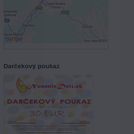
Povoliť a zapamätať - súhlas s druhom
cookie: Funkčné
Otvoriť obsah v novom okne
Darčekový poukaz