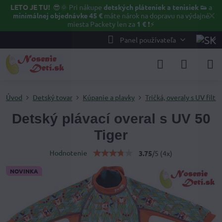
LETO JE TU!
😎🌞
Pri nákupe
detských pláteniek a tenisiek 👟
a
✕
minimálnej objednávke 45 €
máte nárok na dopravu na výdajné
miesta Packety len za
1 €
❗⚡️
Panel používateľa
Úvod
Detský tovar
Kúpanie a plavky
Tričká, overaly s UV filt
Detský plávací overal s UV 50
Tiger
Hodnotenie
3.75
/
5
(
4
x)
NOVINKA