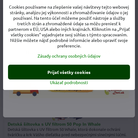
Recenzie
0
Cookies používame na zlepšenie vašej návštevy tejto webovej
stránky, analýzu jej výkonnosti a zhromažďovanie údajov o jej
Diskusia
0
používaní. Na tento účel môžeme použiť nástroje a služby
tretích strán a zhromaždené údaje sa môžu preniesť k
partnerom v EÚ, USA alebo iných krajinách. Kliknutím na „Prijať
všetky cookies“ vyjadrujete svoj súhlas s týmto spracovaním.
Facebook
Twitter
Bluesky
Pinterest
Reddit
LinkedIn
WhatsApp
E-
Nižšie môžete nájsť podrobné informácie alebo upraviť svoje
mail
preferencie.
Predchádzajúci produkt
Nasledujúci produkt
Zásady ochrany osobných údajov
Alternatívne a doplnkové produkty
Prijať všetky cookies
Ukázať podrobnosti
20% zľava na veľkosti S-M
-21%
Detská šiltovka s UV filtrom 50 Pop In Whale
Detská šiltovka s UV filtrom 50 Whale, ktorá dokonale ochráni
tváričku a krk Vášho dieťatka pred nebezpečnými slnečnými lúčmi.