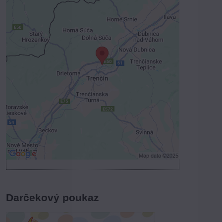
Externý obsah je blokovaný
Voľbami súkromia
Prajete si načítať externý obsah?
Povoliť tentokrát
Povoliť a zapamätať - súhlas s druhom
cookie: Funkčné
Otvoriť obsah v novom okne
Darčekový poukaz