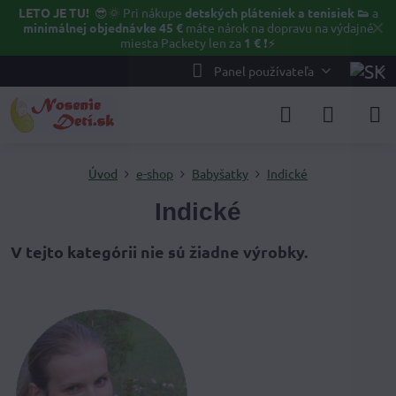
LETO JE TU!
😎🌞
Pri nákupe
detských pláteniek a tenisiek 👟
a
✕
minimálnej objednávke 45 €
máte nárok na dopravu na výdajné
miesta Packety len za
1 €
❗⚡️
Panel používateľa
Úvod
e-shop
Babyšatky
Indické
Indické