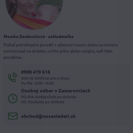
Monika Dankovičová - zakladateľka
Pokiaľ potrebujete poradiť s výberom tovaru alebo sa neviete
zorientovať na stránke, určite píšte alebo volajte, radi Vám
poradíme.
0908 419 618
Sme na telefóne pre e-shop:
Po-Pia - 8.00 -18.00
Osobný odber v Zamarovciach
PO-PIA: Kedykoľvek po dohode
SO: Doobeda po dohode
obchod​@noseniedeti​.sk