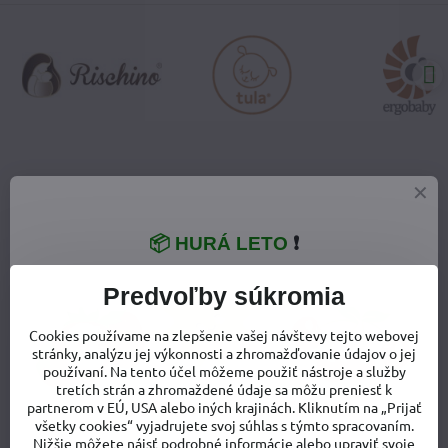
VŠETKO O NÁKUPE
Doprava a poštovné
📦 HURÁ LETO
❗
Výmena tovaru
Predvoľby súkromia
Vrátenie tovaru - odstúpenie od zmluvy
Cookies používame na zlepšenie vašej návštevy tejto webovej
stránky, analýzu jej výkonnosti a zhromažďovanie údajov o jej
Reklamácia tovaru
používaní. Na tento účel môžeme použiť nástroje a služby
tretích strán a zhromaždené údaje sa môžu preniesť k
partnerom v EÚ, USA alebo iných krajinách. Kliknutím na „Prijať
Ochrana osobných údajov
všetky cookies“ vyjadrujete svoj súhlas s týmto spracovaním.
Nižšie môžete nájsť podrobné informácie alebo upraviť svoje