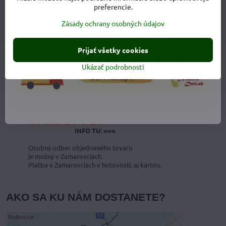
Obchodné podmienky
preferencie.
Zásady ochrany osobných údajov
OSOBNÝ ODBER V ZAMAROVCIACH
Prijať všetky cookies
Monika Dankovičová
Ukázať podrobnosti
0908 419 618
Osobný odber v Zamarovciach
Predajňa je od 26.05.2025
NATRVALO ZATVORENÁ
INFO TU: »»»
Osobný odber objednaného tovaru
je možný v Zamarovciach.
Platba v Zamarovciach v hotovosti, aj kartou.
AKO SA KU NÁM DOSTANETE?