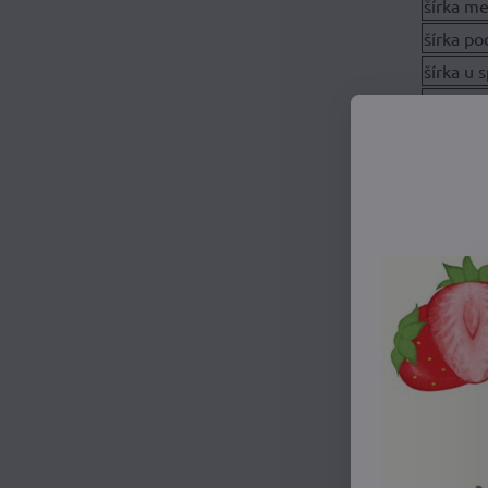
šírka m
šírka po
šírka u
dĺžka r
Na f
Táto tehotensk