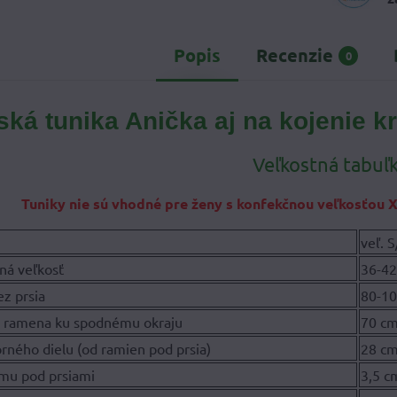
Popis
Recenzie
0
ká tunika Anička aj na kojenie k
Veľkostná tabuľk
Tuniky nie sú vhodné pre ženy s konfekčnou veľkosťou X
veľ. 
ná veľkosť
36-4
z prsia
80-1
d ramena ku spodnému okraju
70 c
rného dielu (od ramien pod prsia)
28 c
emu pod prsiami
3,5 c