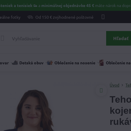
teniek a tenisiek 👟
a
minimálnej objednávke 45 €
máte nárok na dopr
eálne fotky
Od 150 € zvýhodnené poštovné
Hľadať
tovar
Detská obuv
Oblečenie na nosenie
Oblečenie na
Úvod
Te
Teho
koje
ruká