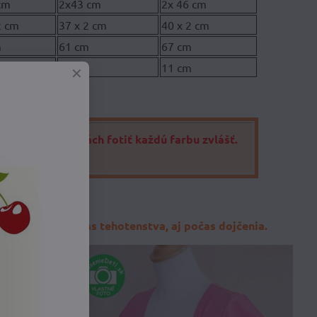
cm
2x43 cm
2x 46 cm
2 cm
37 x 2 cm
40 x 2 cm
m
61 cm
67 cm
m
10 cm
11 cm
e je v našich silách fotiť každú farbu zvlášť.
e ♥.
o mesiacov, počas tehotenstva, aj počas dojčenia.