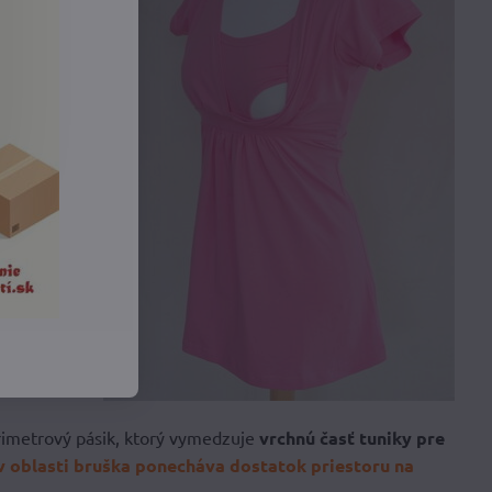
trimetrový pásik, ktorý vymedzuje
vrchnú časť tuniky pre
 v oblasti bruška ponecháva dostatok priestoru na