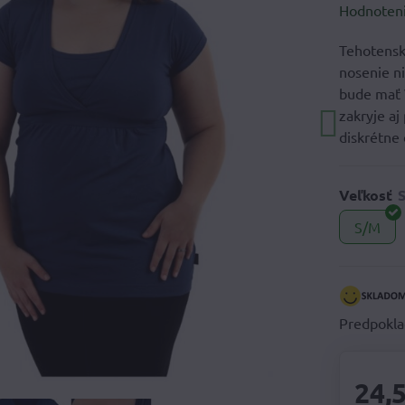
Hodnoten
Tehotensk
nosenie ni
bude mať V
zakryje aj
diskrétne 
Veľkosť
S/M
Predpokla
24,