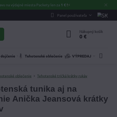
✕
avu na výdajné miesta Packety len za
1 €
❗⚡️
Panel používateľa
Nákupný košík
0 €
 dojčenie
Tehotenské oblečenie
VÝPREDAJ
hotenské oblečenie
Tehotenské tričká krátky rukáv
tenská tunika aj na
nie Anička Jeansová krátky
v