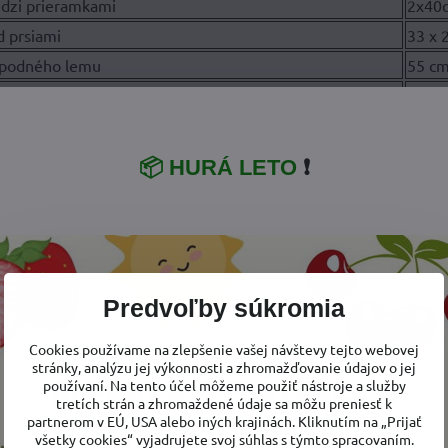
edzi prieramkami
2x40
d prsiami
33 x 
 spodného lemu
55 c
ukávu od ramena
10 c
📦 HURÁ LETO
❗
otkách v popise je vyfotená tunika v svetloružovej farbe. Ni
Ďakujeme, že to chápet
Predvoľby súkromia
á tunika je parádny kúsok oblečenia, ktorý využijete mnoh
Cookies používame na zlepšenie vašej návštevy tejto webovej
stránky, analýzu jej výkonnosti a zhromažďovanie údajov o jej
používaní. Na tento účel môžeme použiť nástroje a služby
tretích strán a zhromaždené údaje sa môžu preniesť k
partnerom v EÚ, USA alebo iných krajinách. Kliknutím na „Prijať
všetky cookies“ vyjadrujete svoj súhlas s týmto spracovaním.