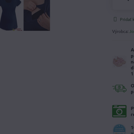
Pridať
Výrobca:
Jo
A
p
n
d
1
O
p
P
r
1
z