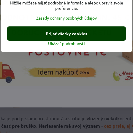
Nižšie môžete nájsť podrobné informácie alebo upraviť svoje
preferencie.
Zásady ochrany osobných údajov
Prijať všetky cookies
Ukázať podrobnosti
ka je pod prsiami prestrihnutá a strihu je vložený niekoľkocen
 časť pre bruško
.
Nariasenie má svoj význam -
cez prsia, aj