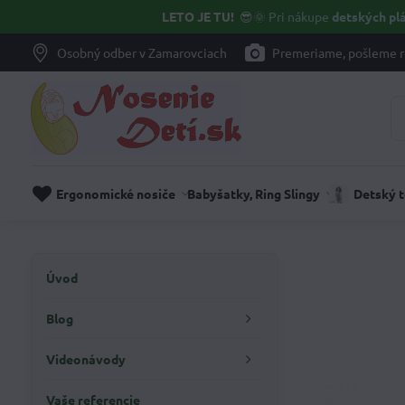
LETO JE TU!
😎🌞
Pri nákupe
detských plá
Osobný odber v Zamarovciach
Premeriame, pošleme r
Ergonomické nosiče
Babyšatky, Ring Slingy
Detský 
Úvod
Blog
Videonávody
Vaše referencie