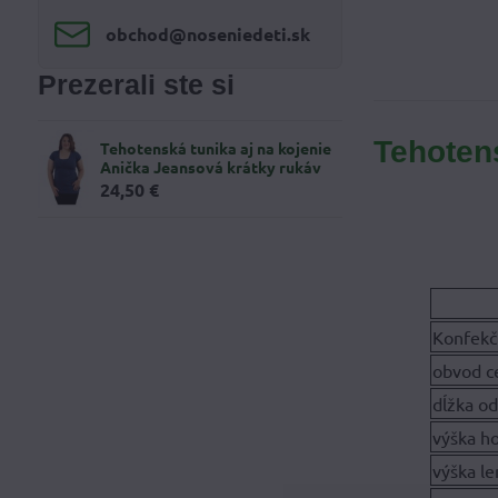
obchod​@noseniedeti​.sk
Prezerali ste si
Tehotens
Tehotenská tunika aj na kojenie
Anička Jeansová krátky rukáv
24,50 €
Konfekč
obvod ce
dĺžka o
výška ho
výška l