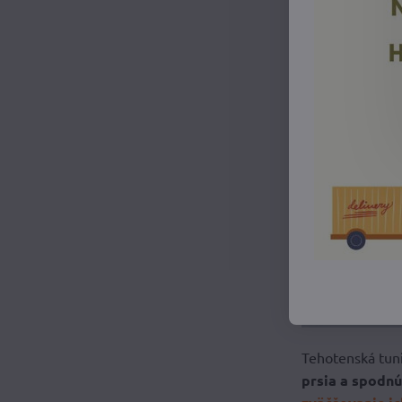
Tehotenská tuni
prsia a spodnú