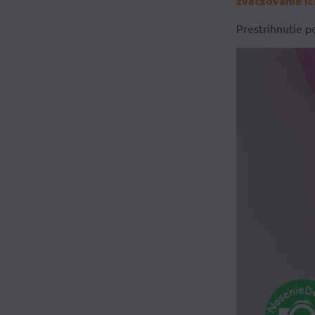
zväčšovanie i
Prestrihnutie p