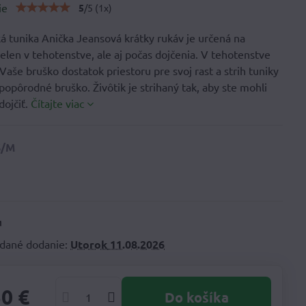
ie
5
/
5
(
1
x)
á tunika Anička Jeansová krátky rukáv je určená na
elen v tehotenstve, ale aj počas dojčenia. V tehotenstve
aše bruško dostatok priestoru pre svoj rast a strih tuniky
 popôrodné bruško. Živôtik je strihaný tak, aby ste mohli
dojčiť.
Čítajte viac
dané dodanie:
Utorok
11.08.2026
50 €
Do košíka