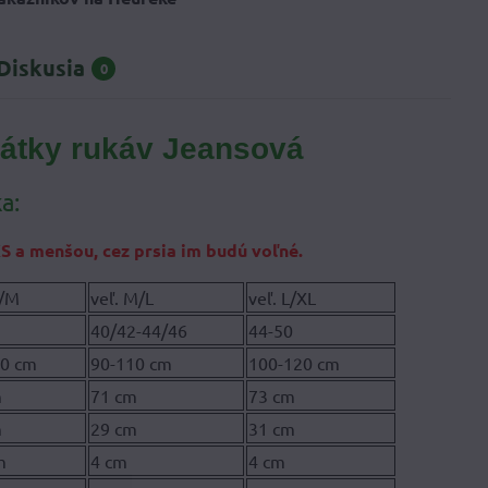
Diskusia
0
rátky rukáv Jeansová
a:
S a menšou, cez prsia im budú voľné.
S/M
veľ. M/L
veľ. L/XL
2
40/42-44/46
44-50
00 cm
90-110 cm
100-120 cm
m
71 cm
73 cm
m
29 cm
31 cm
m
4 cm
4 cm