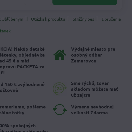
 k Obľúbeným
Otázka k produktu
Strážny pes
Doručenia
žánek
KCIA! Nakúp detské
Výdajné miesto pre
látenky, objednávka
osobný odber
ad 45 € a máš
Zamarovce
opravu PACKETA za
 €!
Sme rýchli, tovar
d 150 € zvýhodnené
skladom môžete mať
oštovné
už zajtra
remeriame, pošleme
Výmena nevhodnej
eálne fotky
veľkosti Zdarma
00% spokojných
ákazníkov na Heureke