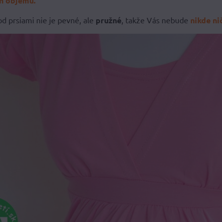
ch objemu.
od prsiami nie je pevné, ale
pružné
, takže Vás nebude
nikde nič