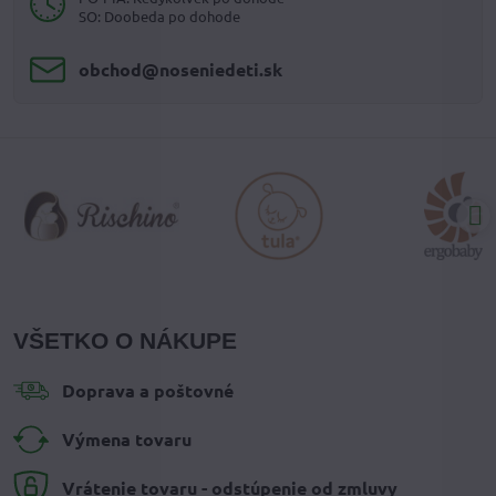
SO: Doobeda po dohode
obchod​@noseniedeti​.sk
VŠETKO O NÁKUPE
Doprava a poštovné
Výmena tovaru
Vrátenie tovaru - odstúpenie od zmluvy