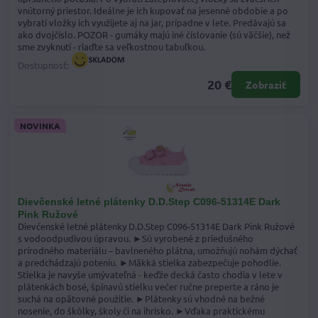
vnútorný priestor. Ideálne je ich kupovať na jesenné obdobie a po
vybratí vložky ich využijete aj na jar, prípadne v lete. Predávajú sa
ako dvojčíslo. POZOR - gumáky majú iné číslovanie (sú väčšie), než
sme zvyknutí - riaďte sa veľkostnou tabuľkou.
Dostupnosť:
20 €
Zobraziť
NOVINKA
Dievčenské letné plátenky D.D.Step C096-51314E Dark
Pink Ružové
Dievčenské letné plátenky D.D.Step C096-51314E Dark Pink Ružové
s vodoodpudivou úpravou. ►Sú vyrobené z priedušného
prírodného materiálu – bavlneného plátna, umožňujú nohám dýchať
a predchádzajú poteniu. ►Mäkká stielka zabezpečuje pohodlie.
Stielka je navyše umývateľná - keďže decká často chodia v lete v
plátenkách bosé, špinavú stielku večer ručne preperte a ráno je
suchá na opätovné použitie. ►Plátenky sú vhodné na bežné
nosenie, do škôlky, školy či na ihrisko. ►Vďaka praktickému