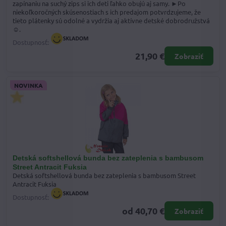
zapínaniu na suchý zips si ich deti ľahko obujú aj samy. ►Po
niekoľkoročných skúsenostiach s ich predajom potvrdzujeme, že
tieto plátenky sú odolné a vydržia aj aktívne detské dobrodružstvá
☺.
Dostupnosť:
21,90 €
Zobraziť
NOVINKA
Detská softshellová bunda bez zateplenia s bambusom
Street Antracit Fuksia
Detská softshellová bunda bez zateplenia s bambusom Street
Antracit Fuksia
Dostupnosť:
od 40,70 €
Zobraziť