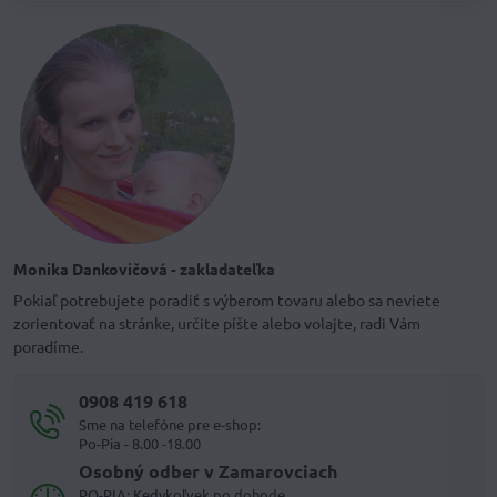
Monika Dankovičová - zakladateľka
Pokiaľ potrebujete poradiť s výberom tovaru alebo sa neviete
zorientovať na stránke, určite píšte alebo volajte, radi Vám
poradíme.
0908 419 618
Sme na telefóne pre e-shop:
Po-Pia - 8.00 -18.00
Osobný odber v Zamarovciach
PO-PIA: Kedykoľvek po dohode