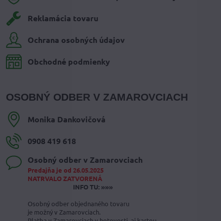
Reklamácia tovaru
Ochrana osobných údajov
Obchodné podmienky
OSOBNÝ ODBER V ZAMAROVCIACH
Monika Dankovičová
0908 419 618
Osobný odber v Zamarovciach
Predajňa je od 26.05.2025
NATRVALO ZATVORENÁ
INFO TU: »»»
Osobný odber objednaného tovaru
je možný v Zamarovciach.
Platba v Zamarovciach v hotovosti, aj kartou.