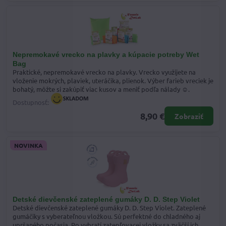
Nepremokavé vrecko na plavky a kúpacie potreby Wet
Bag
Praktické, nepremokavé vrecko na plavky. Vrecko využijete na
vloženie mokrých, plaviek, uteráčika, plienok. Výber farieb vreciek je
bohatý, môžte si zakúpiť viac kusov a meniť podľa nálady ☺.
Dostupnosť:
8,90 €
Zobraziť
NOVINKA
Detské dievčenské zateplené gumáky D. D. Step Violet
Detské dievčenské zateplené gumáky D. D. Step Violet. Zateplené
gumáčiky s vyberateľnou vložkou. Sú perfektné do chladného aj
upršaného počasia. Po vybratí zatepľovacej vložky sa zväčší ich