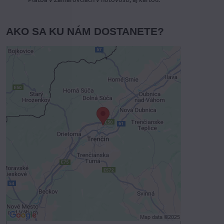
AKO SA KU NÁM DOSTANETE?
Externý obsah je blokovaný
Voľbami súkromia
Prajete si načítať externý obsah?
Povoliť tentokrát
Povoliť a zapamätať - súhlas s druhom
cookie: Funkčné
Otvoriť obsah v novom okne