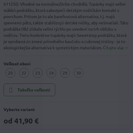
61125D. Vhodné na normálne/širšie chodidlá. Topánky majú veľmi
mäkkú podrážku, ktorá zabezpečí detským nožičkám kontakt s
povrchom. Pritom je to ale barefootová alternatíva, t.j. majú
spevnenú pätu, takže stabilizujú detské nôžky, aby nešmatlali. Táto
podrážka 082 získala veľmi rýchlo po uvedení na trh obľubu u
rodičov. Tieto konkrétne topánky majú Sweetstep podrážku, ktorá
je vyrobená zo zmesi prírodného kaučuku a cukrovej trstiny - je to
ekologickejšia alternatíva k syntetickým materiálom.
Čítajte viac
Veľkosť obuvi
20
22
23
24
29
30
Tabuľka veľkostí
Vyberte variant
od 41,90 €