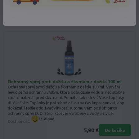
Predchádzajúci produkt
Nasledujúci produkt
Alternatívne a doplnkové produkty
Ochranný sprej proti dažďu a škvrnám z dažďa 100 ml
Ochranný sprej proti dažďu a škvrnám z dažďa 100 ml. Vytvára
neviditeľnú ochrannú vrstvu, ktorá odpudzuje vodu aj nečistoty a
chráni materiál pred škvrnami. Pomáha tak udržať Vaše topánky
dlhšie čisté. Topánky je potrebné z času na čas impregnovať, aby
dokázali lepšie odolávať vlhkosti. K tomu Vám poslúži tento
ochranný sprej D. D. Step, ktorý je vyrobený z vody a živice.
Dostupnosť:
5,90 €
Do košíka