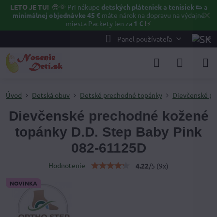
LETO JE TU!
😎🌞
Pri nákupe
detských pláteniek a tenisiek 👟
a
✕
minimálnej objednávke 45 €
máte nárok na dopravu na výdajné
miesta Packety len za
1 €
❗⚡️
Panel používateľa
Úvod
Detská obuv
Detské prechodné topánky
Dievčenské po
Dievčenské prechodné kožené
topánky D.D. Step Baby Pink
082-61125D
Hodnotenie
4.22
/
5
(
9
x)
NOVINKA