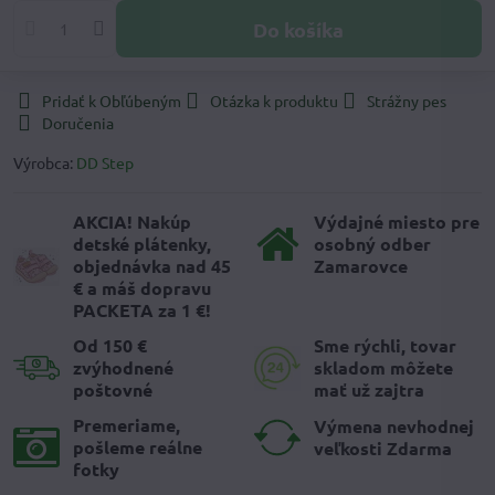
Do košíka
Pridať k Obľúbeným
Otázka k produktu
Strážny pes
Doručenia
Výrobca:
DD Step
AKCIA! Nakúp
Výdajné miesto pre
detské plátenky,
osobný odber
objednávka nad 45
Zamarovce
€ a máš dopravu
PACKETA za 1 €!
Od 150 €
Sme rýchli, tovar
zvýhodnené
skladom môžete
poštovné
mať už zajtra
Premeriame,
Výmena nevhodnej
pošleme reálne
veľkosti Zdarma
fotky