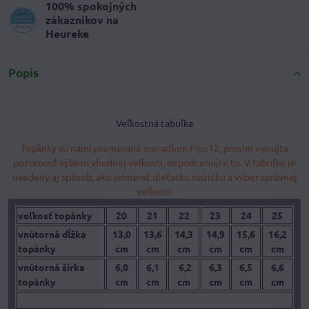
100% spokojných
zákazníkov na
Heureke
Popis
Veľkostná tabuľka
Topánky sú nami premerané meradlom Plus12, prosím venujte
pozornosť výberu vhodnej veľkosti, nepodceňujte to. V tabuľke je
uvedený aj spôsob, ako odmerať dieťatku nožičku a výber správnej
veľkosti.
veľkosť topánky
20
21
22
23
24
25
vnútorná dĺžka
13,0
13,6
14,3
14,9
15,6
16,2
topánky
cm
cm
cm
cm
cm
cm
vnútorná šírka
6,0
6,1
6,2
6,3
6,5
6,6
topánky
cm
cm
cm
cm
cm
cm