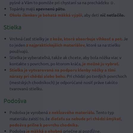
pyšné a Vám to pomôže pri chystaní sa na prechádzku ☺.
Topánky majú
spevnenú pätu.
Okolo členkov je bohatá mäkká výplň
, aby deti
nič netlačilo.
Stielka
Vrchná časť stielky je
z kože,
ktorá absorbuje vlhkosť a pot.
Je
to jeden
z najpraktickejších materiálov,
ktoré sa na stielku
používajú.
Stielka je vyberateľná, takže ak chcete, aby bola nôžka viac v
kontakte s povrchom, po ktorom kráča,
je možné ju vybrať.
Stielka je vytvarovaná na podporu klenby nôžky a tlmí
nárazy pri chôdzi alebo behu.
Pri chôdzi po tvrdých povrchoch
(mestských chodníkoch) je odporúčané nosiť práve takúto
tvarovanú stielku.
Podošva
Podošva je vyrobená
z nekĺzavého materiálu.
Tento typ
materiálu zaistí to, že
dieťaťu sa nebude pri chôdzi šmýkať,
podošva priľne k povrchu chodníka.
Podošva
je mäkká a ohybná
priečne aj pozdĺžne.