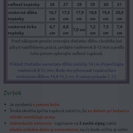
veľkosť topánky
26
27
28
29
30
31
vnútorná dĺžka
16,7
17,3
17,9
18,6
19,3
20,0
topánky
cm
cm
cm
cm
cm
cm
vnútorná šírka
6,7
6,8
7,2
7,3
7,4
7,0 cm
topánky
cm
cm
cm
cm
cm
Pred nákupom prosím zmerajte dieťatku dĺžku chodidla (od
päty k najdlhšiemu prstu), pridajte nadmerok 8-12 mm a podľa
toho potom vyberajte veľkosť topánok.
Príklad: Dieťatku nameriate dĺžku nožičky 14 cm. Pripočítajte
nadmerok 8-12 mm. Bude mu vyhovovať topánočka s
vnútornou dĺžkou 14,8-15,2 cm. V našom prípade č. 23.
Zvršok
Je vyrobený
z jemnej kože.
Široká okrúhla špička topánok zaistí to, že
sa deťom pri behaní a
chôdzi nestláčajú prsty.
Jednoduché obúvanie
- zapínanie na
2 suché zipsy,
takže
obutie zvládne dieťa aj samostatne,
na čo bude určite aj veľmi