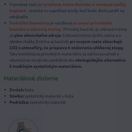
V prednej časti
je vyvýšená, takže dieťatko si neokope špičky
topánok
- oceníte to napríklad vtedy, keď bude dieťa jazdiť na
odrážadle.
Podrážka Sweetstep
je vyrobená
zo zmesi prírodného
kaučuku a cukrovej trstiny.
Prírodný kaučuk, aj cukrová trstina
sú
plne obnoviteľné zdroje.
Cukrová trstina rýchlo rastie a o
obidve zložky (trstina aj kaučuk)
pri svojom raste absorbujú
CO2 z atmosféry, čo prispieva k znižovaniu uhlíkovej stopy.
Táto kombinácia prírodných materiálov sa začína používať v
obuvníctve na výrobu podrážok ako
ekologickejšia alternatíva
k tradičným syntetickým materiálom.
Materiálové zloženie
Zvršok:
koža
Stielka:
syntetický materiál + koža
Podrážka:
syntetický materiál