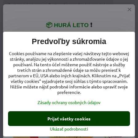
Detská obuv
Detské prechodné topánky
Dievčenské poltopánky
📦 HURÁ LETO
❗
Doplnkové informácie
Predvoľby súkromia
Kategória:
Dievčenské poltopánky
Cookies používame na zlepšenie vašej návštevy tejto webovej
Upresnenie
spevnená päta
,
stielka s podporou klenby
stránky, analýzu jej výkonnosti a zhromažďovanie údajov o jej
modelov:
používaní. Na tento účel môžeme použiť nástroje a služby
tretích strán a zhromaždené údaje sa môžu preniesť k
Pohlavie:
Dievča
partnerom v EÚ, USA alebo iných krajinách. Kliknutím na „Prijať
všetky cookies“ vyjadrujete svoj súhlas s týmto spracovaním.
Recenzie
Nižšie môžete nájsť podrobné informácie alebo upraviť svoje
0
preferencie.
Zásady ochrany osobných údajov
Diskusia
0
Prijať všetky cookies
Facebook
Twitter
Bluesky
Pinterest
Reddit
LinkedIn
WhatsApp
E-
Ukázať podrobnosti
mail