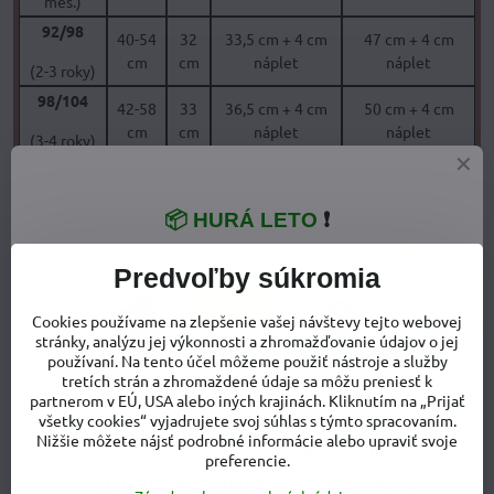
mes.)
92/98
40-54
32
33,5 cm + 4 cm
47 cm + 4 cm
cm
cm
náplet
náplet
(2-3 roky)
98/104
42-58
33
36,5 cm + 4 cm
50 cm + 4 cm
cm
cm
náplet
náplet
(3-4 roky)
Náplet v páse je vysoký 8 cm a je veľmi pružný. V tabuľke v 1.
stĺpci uvádzame obvod pása dieťaťa, na ktorý budú nohavice
sedieť.
📦 HURÁ LETO
❗
Boky, vnútorná dĺžka nohavice a vonkajšia dĺžka nohavice sú
Predvoľby súkromia
rozmery nohavíc položených na podložke, viď. obrázok
vyššie.
Cookies používame na zlepšenie vašej návštevy tejto webovej
stránky, analýzu jej výkonnosti a zhromažďovanie údajov o jej
používaní. Na tento účel môžeme použiť nástroje a služby
tretích strán a zhromaždené údaje sa môžu preniesť k
partnerom v EÚ, USA alebo iných krajinách. Kliknutím na „Prijať
všetky cookies“ vyjadrujete svoj súhlas s týmto spracovaním.
Nižšie môžete nájsť podrobné informácie alebo upraviť svoje
preferencie.