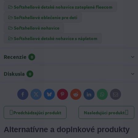
Softshellové detské nohavice zateplené fleecom
Softshellové oblečenie pre deti
Softshellové nohavice
Softshellové detské nohavice s nápletom
Recenzie
0
Diskusia
0
Facebook
Twitter
Bluesky
Pinterest
Reddit
LinkedIn
WhatsApp
E-
mail
Predchádzajúci produkt
Nasledujúci produkt
Alternatívne a doplnkové produkty