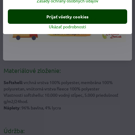
Zásady ochrany osobných údajov
Prijať všetky cookies
Ukázať podrobnosti
Materiálové zloženie:
Softshell:
vrchná vrstva 100% polyester, membrána 100%
polyuretan, vnútorná vrstva fleece 100% polyester
Vlastnosti softshellu: 10.000 vodný stĺpec, 5.000 priedušnosť
g/m2/24hod.
Náplety
: 96% bavlna, 4% lycra
Údržba: