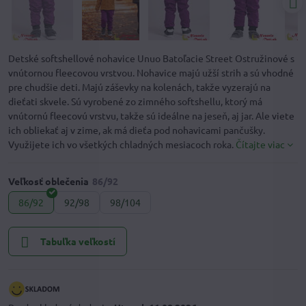
Detské softshellové nohavice Unuo Batoľacie Street Ostružinové s
vnútornou fleecovou vrstvou. Nohavice majú užší strih a sú vhodné
pre chudšie deti. Majú záševky na kolenách, takže vyzerajú na
dieťati skvele. Sú vyrobené zo zimného softshellu, ktorý má
vnútornú fleecovú vrstvu, takže sú ideálne na jeseň, aj jar. Ale viete
ich obliekať aj v zime, ak má dieťa pod nohavicami pančušky.
Využijete ich vo všetkých chladných mesiacoch roka.
Čítajte viac
Veľkosť oblečenia
86/92
92/98
98/104
Tabuľka veľkostí