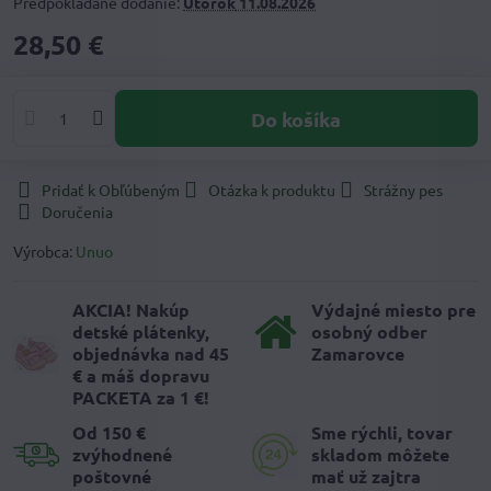
Predpokladané dodanie:
Utorok
11.08.2026
28,50 €
Do košíka
Pridať k Obľúbeným
Otázka k produktu
Strážny pes
Doručenia
Výrobca:
Unuo
AKCIA! Nakúp
Výdajné miesto pre
detské plátenky,
osobný odber
objednávka nad 45
Zamarovce
€ a máš dopravu
PACKETA za 1 €!
Od 150 €
Sme rýchli, tovar
zvýhodnené
skladom môžete
poštovné
mať už zajtra