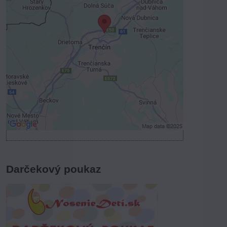
Voľbami súkromia
Prajete si načítať externý obsah?
Povoliť tentokrát
Povoliť a zapamätať - súhlas s druhom
cookie: Funkčné
Otvoriť obsah v novom okne
Darčekový poukaz