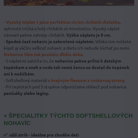
-
Vysoký náplet v páse perfektne chráni chrbátik dieťatka
,
vyhrnuté tričká a holý chrbátik sú minulosťou. Vysoký náplet
zároveň pekne zahreje chrbátik.
Výška nápletu je 8 cm.
-
Spodná časť nohavíc je zakončená nápletmi.
Vďaka nim môžete
kúpiť aj väčšiu veľkosť nohavíc a dieťa ich nebude šúchať po zemi.
Nohavice Vám tak poslúžia dlhšiu dobu.
- S nápletmi zaistíte to, že
nohavice pekne priľnú k detským
topánkam a sneh a voda tak nemá šancu sa dostať do topánok
ani k nožičkám.
- Softshellový materiál
s hrejivým fleesom z vnútornej strany
.
- Pri teplotách pod 5 stupňov odporúčame obliecť pod nohavice
pančušky alebo legíny.
+ ŠPECIALITKY TÝCHTO SOFTSHELLOVÝCH
NOHAVÍC
✅ užší strih - ideálne pre chudšie deti