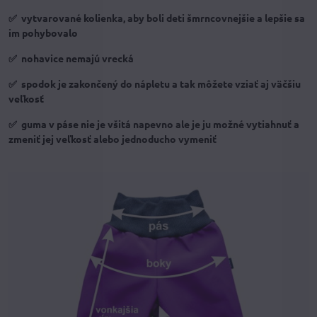
✅ vytvarované kolienka, aby boli deti šmrncovnejšie a lepšie sa
im pohybovalo
✅ nohavice nemajú vrecká
✅ spodok je zakončený do nápletu a tak môžete vziať aj väčšiu
veľkosť
✅ guma v páse nie je všitá napevno ale je ju možné vytiahnuť a
zmeniť jej veľkosť alebo jednoducho vymeniť