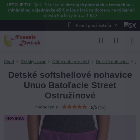
LETO JE TU!
😎🌞
Pri nákupe
detských pláteniek a tenisiek 👟
a
✕
minimálnej objednávke 45 €
máte nárok na dopravu na výdajné
miesta Packety len za
1 €
❗⚡️
Panel používateľa
Úvod
Detský tovar
Oblečenie pre deti
Detské nohavice
So
Detské softshellové nohavice
Unuo Batoľacie Street
Ostružinové
Hodnotenie
5
/
5
(
1
x)
NOVINKA