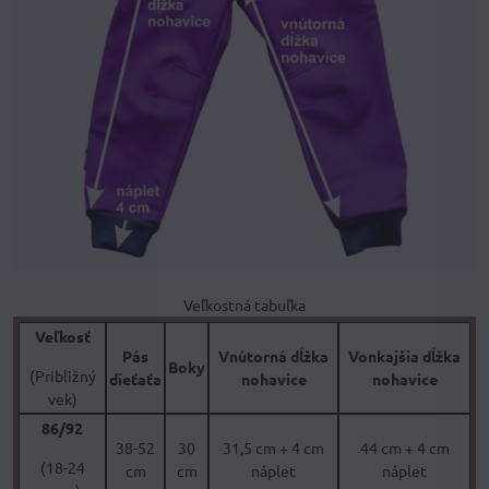
Veľkostná tabuľka
Veľkosť
Pás
Vnútorná dĺžka
Vonkajšia dĺžka
Boky
(Približný
dieťaťa
nohavice
nohavice
vek)
86/92
38-52
30
31,5 cm + 4 cm
44 cm + 4 cm
(18-24
cm
cm
náplet
náplet