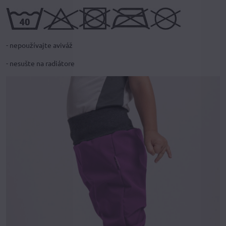
- nepoužívajte aviváž
- nesušte na radiátore