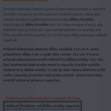
Zmerajte dieťatku nožičku (odporúčame dieťa postaviť a obkresliť
chodidlo na papier, na obkreslenom chodidle potom odmerajte
rozmer od päty k najdlhšiemu prstu a máte
dĺžku chodidla
).
Pripočítajte k
dĺžke chodidla
cca 1 cm (viac neodporúčame), aby
dieťatko malo priestor pre rast a pohyb prštekov (a aj preto, aby
Vám capačky chvíľu vydržali ☺). Podľa tejto dĺžky vyberajte veľkosť
capačiek.
Príklad: Odmeriate dieťatku dĺžku chodidla 11,5 cm. K nemu
pripočítate dĺžku 1 cm a vyjde Vám rozmer 12,5 cm. V tomto
prípade odporúčame zvoliť veľkosť S (s dĺžkou stielky 12,2 cm),
hoci nadmerok bude trošku menší a capačky kratšie vydržia.
Veľkosť M (s dĺžkou stielky 13 cm) by bola Vášmu dieťatku príliš
veľká. Capačky je možné nosiť aj bez stielok - týmto tiež viete
zväčšiť vnútorný priestor capačiek.
Veľkostná tabuľka detských capačiek DD Step
Veľkosť
Približný vek
Dĺžka stielky capačiek