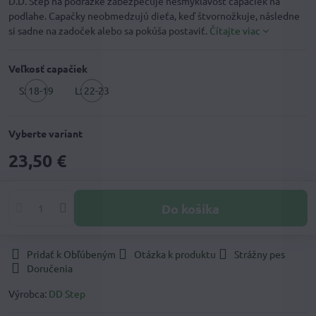
D.D. Step na podrážke zabezpečuje nešmykľavosť capačiek na
podlahe. Capačky neobmedzujú dieťa, keď štvornožkuje, následne
si sadne na zadoček alebo sa pokúša postaviť.
Čítajte viac
Veľkosť capačiek
S: 18-19
L: 22-23
Vyberte variant
23,50 €
Do košíka
Pridať k Obľúbeným
Otázka k produktu
Strážny pes
Doručenia
Výrobca:
DD Step