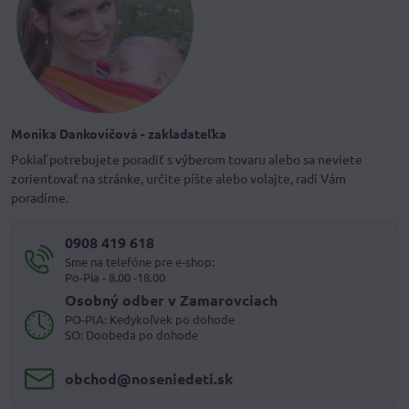
Monika Dankovičová - zakladateľka
Pokiaľ potrebujete poradiť s výberom tovaru alebo sa neviete
zorientovať na stránke, určite píšte alebo volajte, radi Vám
poradíme.
0908 419 618
Sme na telefóne pre e-shop:
Po-Pia - 8.00 -18.00
Osobný odber v Zamarovciach
PO-PIA: Kedykoľvek po dohode
SO: Doobeda po dohode
obchod​@noseniedeti​.sk