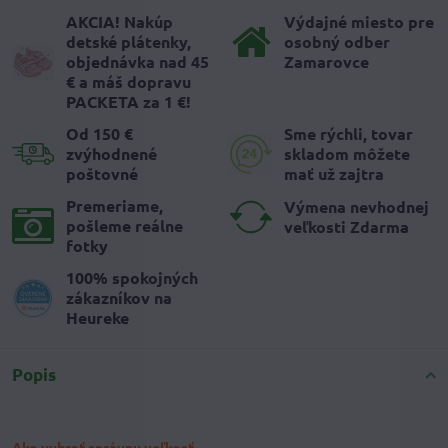
AKCIA! Nakúp
Výdajné miesto pre
detské plátenky,
osobný odber
objednávka nad 45
Zamarovce
€ a máš dopravu
PACKETA za 1 €!
Od 150 €
Sme rýchli, tovar
zvýhodnené
skladom môžete
poštovné
mať už zajtra
Premeriame,
Výmena nevhodnej
pošleme reálne
veľkosti Zdarma
fotky
100% spokojných
zákazníkov na
Heureke
Popis
Ako vybrať správnu veľkosť