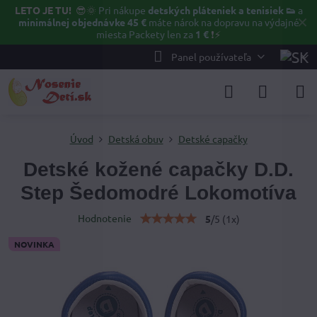
LETO JE TU!
😎🌞
Pri nákupe
detských pláteniek a tenisiek 👟
a
✕
minimálnej objednávke 45 €
máte nárok na dopravu na výdajné
miesta Packety len za
1 €
❗⚡️
Panel používateľa
Úvod
Detská obuv
Detské capačky
Detské kožené capačky D.D.
Step Šedomodré Lokomotíva
Hodnotenie
5
/
5
(
1
x)
NOVINKA