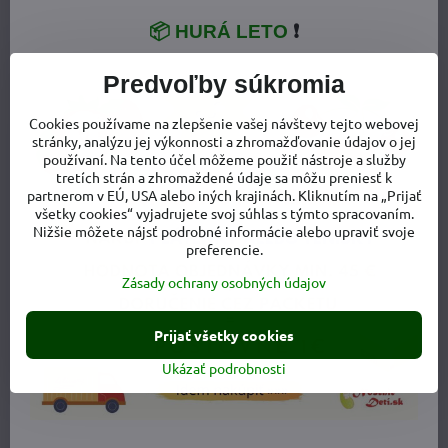
📦 HURÁ LETO
❗
Predvoľby súkromia
Cookies používame na zlepšenie vašej návštevy tejto webovej
stránky, analýzu jej výkonnosti a zhromažďovanie údajov o jej
používaní. Na tento účel môžeme použiť nástroje a služby
tretích strán a zhromaždené údaje sa môžu preniesť k
partnerom v EÚ, USA alebo iných krajinách. Kliknutím na „Prijať
všetky cookies“ vyjadrujete svoj súhlas s týmto spracovaním.
Nižšie môžete nájsť podrobné informácie alebo upraviť svoje
preferencie.
Zásady ochrany osobných údajov
Prijať všetky cookies
Viac z kategórie
Ukázať podrobnosti
Capačky, ponožky, návleky
Detský tovar
Kožené detské capačky
Detská obuv
Detské capačky