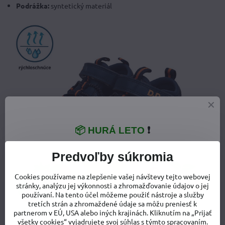
Podrážka:
syntetický materiál
📦 HURÁ LETO
❗
Predvoľby súkromia
Cookies používame na zlepšenie vašej návštevy tejto webovej
stránky, analýzu jej výkonnosti a zhromažďovanie údajov o jej
používaní. Na tento účel môžeme použiť nástroje a služby
tretích strán a zhromaždené údaje sa môžu preniesť k
partnerom v EÚ, USA alebo iných krajinách. Kliknutím na „Prijať
všetky cookies“ vyjadrujete svoj súhlas s týmto spracovaním.