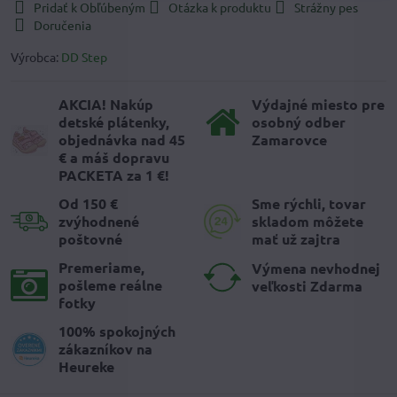
Pridať k Obľúbeným
Otázka k produktu
Strážny pes
Doručenia
Výrobca:
DD Step
AKCIA! Nakúp
Výdajné miesto pre
detské plátenky,
osobný odber
objednávka nad 45
Zamarovce
€ a máš dopravu
PACKETA za 1 €!
Od 150 €
Sme rýchli, tovar
zvýhodnené
skladom môžete
poštovné
mať už zajtra
Premeriame,
Výmena nevhodnej
pošleme reálne
veľkosti Zdarma
fotky
100% spokojných
zákazníkov na
Heureke