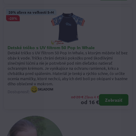
20% zľava na veľkosti S-M
-20%
Detské tričko s UV filtrom 50 Pop In Whale
Detské tričko s UV filtrom 50 Pop In Whale, s ktorým môžete ísť bez
obáv k vode. Tričko chráni detskú pokožku pred škodlivými
slnečnými lúčmi a nie je potrebné pod ním dieťatko natierať
ochranným krémom. Je vynikajúce na ochranu ramienok, krku a
chrbátika pred spálením. Materiál je tenký a rýchlo schne, čo určite
ocenia mamičky, ktoré nechcú, aby ich deti boli po okúpaní v bazéne
dlho oblečené v mokrom.
Dostupnosť:
od 20 €
Zľava 4 €
Zobraziť
od 16 €