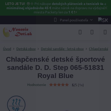
LETO JE TU!
😎🌞
Pri nákupe
detských pláteniek a tenisiek 👟
a
✕
minimálnej objednávke 45 €
máte nárok na dopravu na výdajné
miesta Packety len za
1 €
❗⚡️
Panel používateľa
Úvod
Detská obuv
Detské sandále - letná obuv
Chlapčenské 
Chlapčenské detské športové
sandále D. D. Step 065-51831
Royal Blue
Hodnotenie
5
/
5
(
1
x)