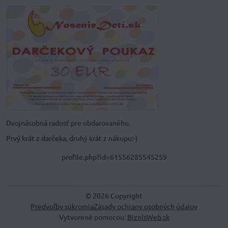
Dvojnásobná radosť pre obdarovaného.
Prvý krát z darčeka, druhý krát z nákupu:-)
profile.php?id=61556285545259
©
2026
Copyright
Predvoľby súkromia
Zásady ochrany osobných údajov
Vytvorené pomocou:
BiznisWeb.sk