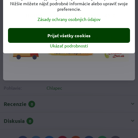
Nižšie môžete nájsť podrobné informácie alebo upraviť svoje
preferencie.
Viac z kategórie
Zásady ochrany osobných údajov
Detská obuv
Detské sandále - letná obuv
Chlapčenské sandále
Prijať všetky cookies
Ukázať podrobnosti
Doplnkové informácie
Kategória:
Chlapčenské sandále
Upresnenie
čiastočne spevnený opätok
modelov:
Pohlavie:
Chlapec
Recenzie
0
Diskusia
0