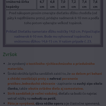
vnútorná šírka
6,7
6,8
7,0
7,2
7,4
7,6
topánky
cm
cm
cm
cm
cm
cm
Pred nákupom prosím zmerajte dieťatku dĺžku chodidla (od
päty k najdlhšiemu prstu), pridajte nadmerok 6-10 mm a podľa
toho potom vyberajte veľkosť topánok.
Príklad: Dieťatku nameriate dĺžku nožičky 14,0 cm. Pripočítajte
nadmerok 6-10 mm. Bude mu vyhovovať topánočka s
vnútornou dĺžkou 14,6-15 cm. V našom prípade č. 23.
Zvršok
Je vyrobený
z textilného rýchloschnúceho a priedušného
materiálu.
Široká okrúhla špička sandáliek zaistí to, že
sa deťom pri behaní
a chôdzi nestláčajú prsty a
nehrozí
poranenie
prstíkov.
Jednoduché obúvanie
- zapínanie na
suchý zips okolo
členka,
takže
obutie zvládne dieťa aj samostatne.
Strih sandáliek je veľmi vzdušný,
dieťaťu sa budú čo najviac
vetrať nôžky na
nebudú sa potiť.
Päta je vyvýšená,
dáva nôžke oporu
a je čiastočne spevnená.