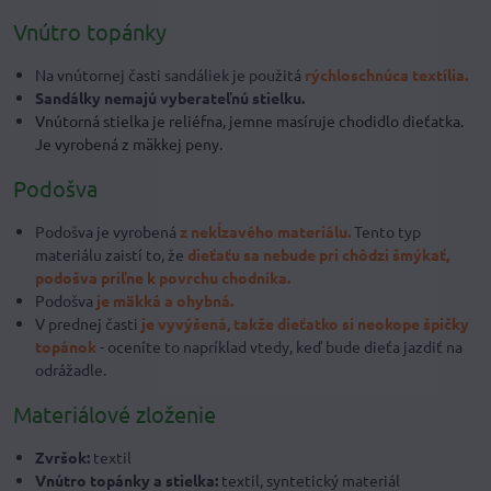
Vnútro topánky
Na vnútornej časti sandáliek je použitá
rýchloschnúca textília.
Sandálky nemajú vyberateľnú stielku.
Vnútorná stielka je reliéfna, jemne masíruje chodidlo dieťatka.
Je vyrobená z mäkkej peny.
Podošva
Podošva je vyrobená
z nekĺzavého materiálu.
Tento typ
materiálu zaistí to, že
dieťaťu sa nebude pri chôdzi šmýkať,
podošva priľne k povrchu chodníka.
Podošva
je mäkká a ohybná
.
V prednej časti
je vyvýšená, takže dieťatko si neokope špičky
topánok
- oceníte to napríklad vtedy, keď bude dieťa jazdiť na
odrážadle.
Materiálové zloženie
Zvršok:
textil
Vnútro topánky a stielka:
textil, syntetický materiál