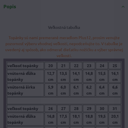
Popis
Veľkostná tabuľka
Topánky sú nami premerané meradlom Plus12, prosím venujte
pozornosť výberu vhodnej veľkosti, nepodceňujte to. V tabuľke je
uvedený aj spôsob, ako odmerať dieťatku nožičku a výber správnej
veľkosti.
veľkosť topánky
20
21
22
23
24
25
vnútorná dĺžka
12,7
13,5
14,1
14,8
15,5
16,1
topánky
cm
cm
cm
cm
cm
cm
vnútorná šírka
5,9
6,0
6,1
6,2
6,4
6,6
topánky
cm
cm
cm
cm
cm
cm
veľkosť topánky
26
27
28
29
30
31
vnútorná dĺžka
16,8
17,5
18,1
18,8
19,5
20,1
topánky
cm
cm
cm
cm
cm
cm