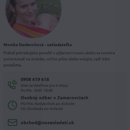
Monika Dankovičová - zakladateľka
Pokiaľ potrebujete poradiť s výberom tovaru alebo sa neviete
zorientovať na stránke, určite píšte alebo volajte, radi Vám
poradíme.
0908 419 618
Sme na telefóne pre e-shop:
Po-Pia - 8.00 -18.00
Osobný odber v Zamarovciach
PO-PIA: Kedykoľvek po dohode
SO: Doobeda po dohode
obchod​@noseniedeti​.sk