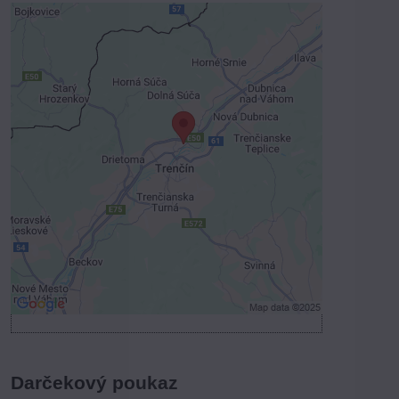
Externý obsah je blokovaný
Voľbami súkromia
Prajete si načítať externý obsah?
Povoliť tentokrát
Povoliť a zapamätať - súhlas s druhom
cookie: Funkčné
Otvoriť obsah v novom okne
Darčekový poukaz