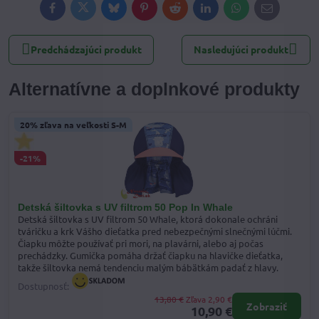
Facebook
Twitter
Bluesky
Pinterest
Reddit
LinkedIn
WhatsApp
E-
mail
Predchádzajúci produkt
Nasledujúci produkt
Alternatívne a doplnkové produkty
20% zľava na veľkosti S-M
-21%
Detská šiltovka s UV filtrom 50 Pop In Whale
Detská šiltovka s UV filtrom 50 Whale, ktorá dokonale ochráni
tváričku a krk Vášho dieťatka pred nebezpečnými slnečnými lúčmi.
Čiapku môžte používať pri mori, na plavárni, alebo aj počas
prechádzky. Gumička pomáha držať čiapku na hlavičke dieťatka,
takže šiltovka nemá tendenciu malým bábätkám padať z hlavy.
Dostupnosť:
13,80 €
Zľava 2,90 €
Zobraziť
10,90 €