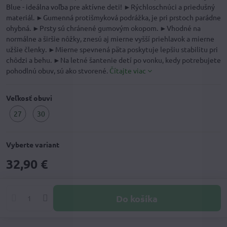
Blue - ideálna voľba pre aktívne deti! ►Rýchloschnúci a priedušný
materiál. ►Gumenná protišmyková podrážka, je pri prstoch parádne
ohybná. ►Prsty sú chránené gumovým okopom. ►Vhodné na
normálne a širšie nôžky, znesú aj mierne vyšší priehlavok a mierne
užšie členky. ►Mierne spevnená päta poskytuje lepšiu stabilitu pri
chôdzi a behu. ►Na letné šantenie detí po vonku, kedy potrebujete
pohodlnú obuv, sú ako stvorené.
Čítajte viac
Veľkosť obuvi
27
30
Vyberte variant
32,90 €
Do košíka